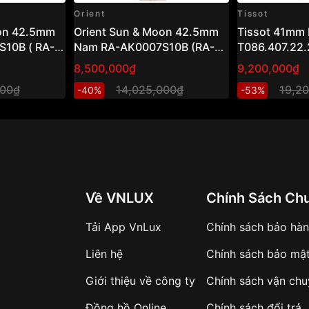
Orient
Tissot
oon 42.5mm
Orient Sun & Moon 42.5mm
Tissot 41mm
10B ( RA-
Nam RA-AK0007S10B (RA-
T086.407.22.
AK0007S30B)
8,500,000₫
9,200,000₫
000₫
14,025,000₫
19,2
-40%
-53%
Về VNLUX
Chính Sách Ch
Tải App VnLux
Chính sách bảo hà
Liên hệ
Chính sách bảo mậ
Giới thiệu về công ty
Chính sách vận ch
Đồng hồ Online
Chính sách đổi trả