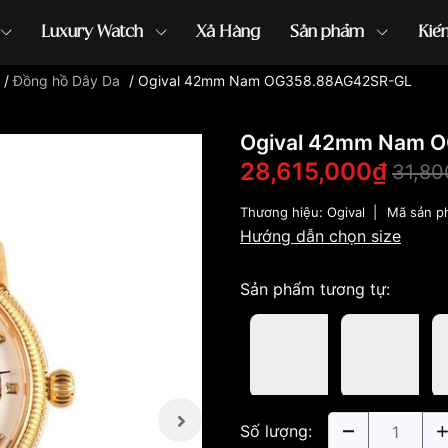
Luxury Watch
Xả Hàng
Sản phẩm
Kiế
/
Đồng hồ Dây Da
/
Ogival 42mm Nam OG358.88AG42SR-GL
ồng hồ G-Shock
đồng hồ Orient
...
Ogival 42mm Nam 
28,615,000₫
31,80
Thương hiệu:
Ogival
|
Mã sản p
Hướng dẫn chọn size
Sản phẩm tương tự:
Số lượng: