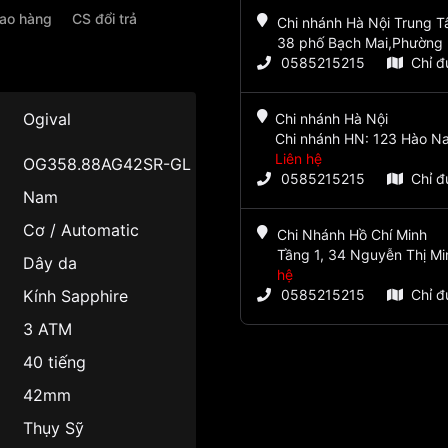
iao hàng
CS đổi trả
Chi nhánh Hà Nội Trung 
38 phố Bạch Mai,Phường 
0585215215
Chỉ 
u
Ogival
Chi nhánh Hà Nội
Chi nhánh HN: 123 Hào Na
Liên hệ
OG358.88AG42SR-GL
0585215215
Chỉ 
Nam
Cơ / Automatic
Chi Nhánh Hồ Chí Minh
Tầng 1, 34 Nguyễn Thị Mi
Dây da
hệ
Kính Sapphire
0585215215
Chỉ 
3 ATM
40 tiếng
42mm
Thụy Sỹ