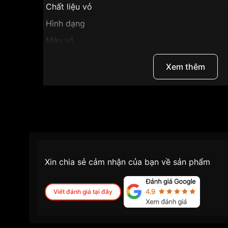
Chất liệu vỏ
Hình dạng
Màu vỏ
Phong cách
Xem thêm
Tính năng
Độ dày
Màu mặt
Những sản phẩm tương tự
"Ogival 42mm Nam
Xin chia sẻ cảm nhận của bạn về sản phẩm
Viết đánh giá tại đây