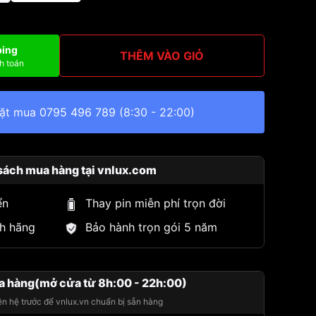
ping
THÊM VÀO GIỎ
h toán
đặt mua
0795 496 789
(8:30 - 22:00)
sách mua hàng tại vnlux.com
ển
Thay pin miễn phí trọn đời
h hãng
Bảo hành trọn gói 5 năm
a hàng(mở cửa từ 8h:00 - 22h:00)
iên hệ trước để vnlux.vn chuẩn bị sẵn hàng