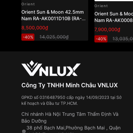
Orient
Orient
Orient Sun & Moon 42.5mm
Orient Sun & M
Nam RA-AK0011D10B (RA-
Nam RA-AK0008S
AK0011D30B)
AK0008S30B )
8,500,000₫
7,900,000₫
14,025,000₫
-40%
13,035,
-40%
Công Ty TNHH Minh Châu VNLUX
GPKD số 0316487950 cấp ngày 14/09/2023 tại Sở
kế hoạch và Đầu tư TP.HCM.
Chi nhánh Hà Nội Trung Tâm Thẩm Định Và
Bảo Dưỡng
38 phố Bạch Mai,Phường Bạch Mai , Quận