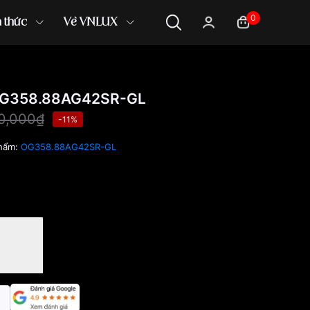
0
n thức
Về VNLUX
OG358.88AG42SR-GL
0,000₫
-11%
hẩm:
OG358.88AG42SR-GL