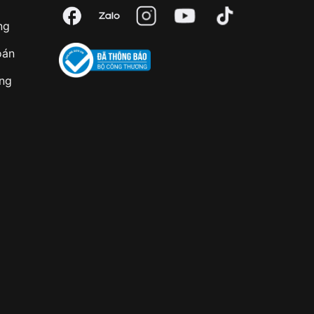
ng
oán
àng