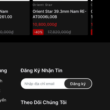
Orient Star
Casio
 Nam
Orient Star 39.3mm Nam RE-
Casio 45
261.00
AT0006L00B
1200WHD
10,800,000₫
1,301,600
00,000₫
17,820,000₫
1,
-40%
-20%
ung
Đăng Ký Nhận Tin
nh
Đăng ký
t
uyển
Theo Dõi Chúng Tôi