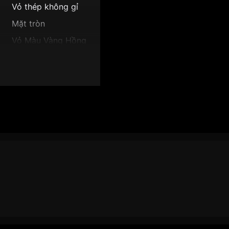
Vỏ thép không gỉ
Mặt tròn
Vỏ Màu Vàng Hồng
Sang trọng
Giờ, phút, giây
9mm
Mặt vàng
 OG358.88AG42SR-GL":