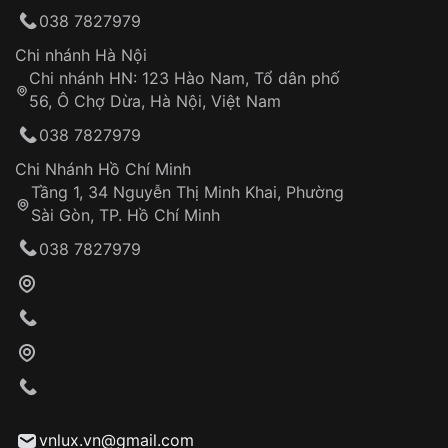
Can thiệp tại các nơi không thuộc hệ
038 7827979
thống VNLUX
Hotline: 0585 215 215
Chi nhánh Hà Nội
Chi nhánh HN: 123 Hào Nam, Tổ dân phố
Từ khóa SEO:
56, Ô Chợ Dừa, Hà Nội, Việt Nam
Hỗ trợ nhanh chóng – minh bạch
038 7827979
Đảm bảo quyền lợi khách hàng
Đồng hành cùng khách hàng trong suốt quá
Chi Nhánh Hồ Chí Minh
trình sử dụng
Tầng 1, 34 Nguyễn Thị Minh Khai, Phường
Sài Gòn, TP. Hồ Chí Minh
Giao hàng tận nơi
038 7827979
Khách hàng kiểm tra và thanh toán trực tiếp
cho nhân viên giao hàng
Xác nhận đơn hàng và thanh toán
VNLUX tiến hành giao hàng đến địa chỉ yêu
cầu
Từ khóa SEO:
vnlux.vn@gmail.com