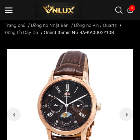
0
Trang chủ
/
Đồng hồ Nhật Bản
/
Đồng hồ Pin / Quartz
/
Đồng hồ Dây Da
/
Orient 35mm Nữ RA-KA0002Y10B
Đồng hồ casio
đồng hồ G-Shock
đồng hồ Orient
...