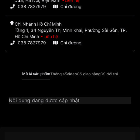
Dừa, Hà Nội, Việt Nam
Liên hệ
038 7827979
Chỉ đường
Chi Nhánh Hồ Chí Minh
Tầng 1, 34 Nguyễn Thị Minh Khai, Phường Sài Gòn, TP.
Hồ Chí Minh
Liên hệ
038 7827979
Chỉ đường
Mô tả sản phẩm
Thông số
Video
CS giao hàng
CS đổi trả
Nội dung đang được cập nhật
Thương Hiệu
Orient
SKU
RA-KA0002Y10B
Chính sách vận chuyển VNLUX