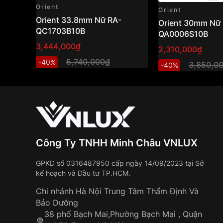
Orient
Orient
Orient 33.8mm Nữ RA-
Orient 30mm Nữ 
QC1703B10B
QA0006S10B
3,444,000₫
2,310,000₫
5,740,000₫
-40%
3,850,0
-40%
Công Ty TNHH Minh Châu VNLUX
GPKD số 0316487950 cấp ngày 14/09/2023 tại Sở
kế hoạch và Đầu tư TP.HCM.
Chi nhánh Hà Nội Trung Tâm Thẩm Định Và
Bảo Dưỡng
38 phố Bạch Mai,Phường Bạch Mai , Quận