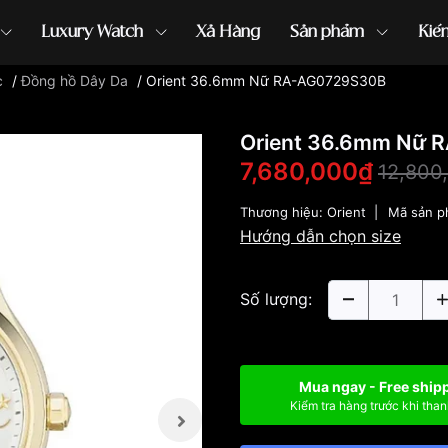
Luxury Watch
Xả Hàng
Sản phẩm
Kiế
c
/
Đồng hồ Dây Da
/
Orient 36.6mm Nữ RA-AG0729S30B
ồng hồ G-Shock
đồng hồ Orient
...
Orient 36.6mm Nữ
7,680,000₫
12,800
Thương hiệu:
Orient
|
Mã sản 
Hướng dẫn chọn size
Số lượng:
Mua ngay - Free ship
Kiểm tra hàng trước khi than