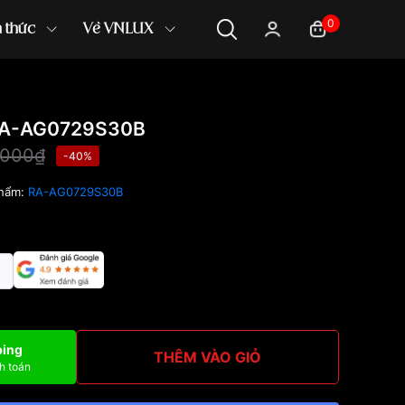
0
n thức
Về VNLUX
 RA-AG0729S30B
,000₫
-40%
phẩm:
RA-AG0729S30B
ping
THÊM VÀO GIỎ
h toán