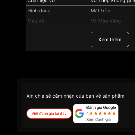
Chất liệu vỏ
Vỏ Thép không gỉ 
Hình dạng
Mặt tròn
Màu vỏ
Vỏ Màu Vàng
Phong cách
Classic cổ điển, S
Xem thêm
Tính năng
Lộ tim, xem
Độ dày
12.2mm
Màu mặt
Màu trắng
Những sản phẩm tương tự
"Orient 36.6mm Nữ
Xin chia sẻ cảm nhận của bạn về sản phẩm
Viết đánh giá tại đây