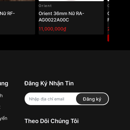
Orient
Orient
Nữ RF-
Orient 36mm Nữ RA-
Orient 3
AG0022A00C
FUNG700
11,000,000₫
2,274,00
3
-40%
ung
Đăng Ký Nhận Tin
nh
Đăng ký
t
uyển
Theo Dõi Chúng Tôi