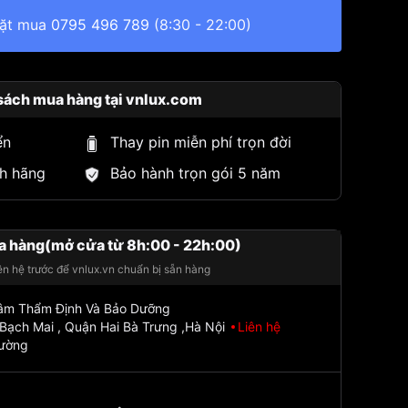
đặt mua
0795 496 789
(8:30 - 22:00)
sách mua hàng tại vnlux.com
ển
Thay pin miễn phí trọn đời
h hãng
Bảo hành trọn gói 5 năm
a hàng(mở cửa từ 8h:00 - 22h:00)
iên hệ trước để vnlux.vn chuẩn bị sẵn hàng
Tâm Thẩm Định Và Bảo Dưỡng
Bạch Mai , Quận Hai Bà Trưng ,Hà Nội
Liên hệ
đường