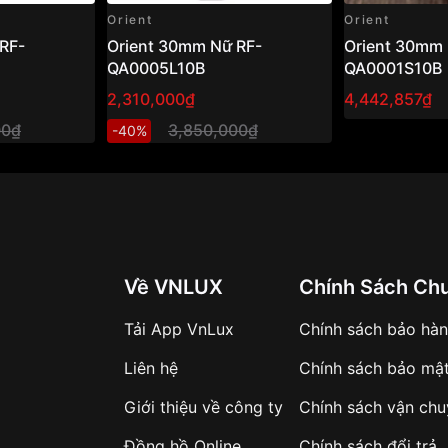
Orient
Orient
RF-
Orient 30mm Nữ RF-
Orient 30mm 
QA0005L10B
QA0001S10B
2,310,000₫
4,442,857₫
00₫
3,850,000₫
-40%
Về VNLUX
Chính Sách Ch
Tải App VnLux
Chính sách bảo hà
Liên hệ
Chính sách bảo mậ
Giới thiệu về công ty
Chính sách vận ch
Đồng hồ Online
Chính sách đổi trả