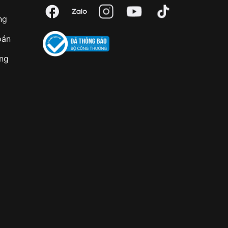
ng
oán
àng