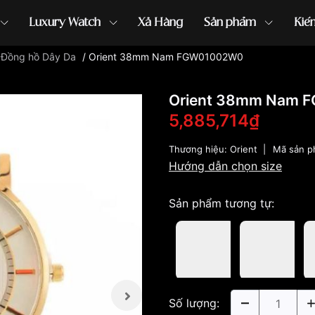
Luxury Watch
Xả Hàng
Sản phẩm
Kiế
/
Đồng hồ Dây Da
/
Orient 38mm Nam FGW01002W0
ồng hồ G-Shock
đồng hồ Orient
...
Orient 38mm Nam
5,885,714₫
Thương hiệu:
Orient
|
Mã sản 
Hướng dẫn chọn size
Sản phẩm tương tự:
Số lượng: