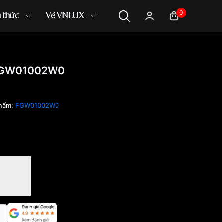
0
n thức
Về VNLUX
 FGW01002W0
phẩm:
FGW01002W0