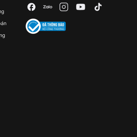
ng
oán
àng