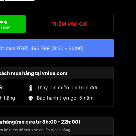
ping
THÊM VÀO GIỎ
h toán
đặt mua
0795 496 789
(8:30 - 22:00)
sách mua hàng tại vnlux.com
ển
Thay pin miễn phí trọn đời
h hãng
Bảo hành trọn gói 5 năm
a hàng(mở cửa từ 8h:00 - 22h:00)
iên hệ trước để vnlux.vn chuẩn bị sẵn hàng