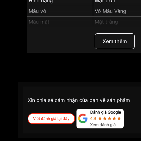
Hình dạng
Mặt tròn
Màu vỏ
Vỏ Màu Vàng
Màu mặt
Mặt trắng
Độ dày
7.3mm
Xem thêm
Những sản phẩm tương tự
"Orient 38mm Nam
Xin chia sẻ cảm nhận của bạn về sản phẩm
Viết đánh giá tại đây