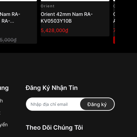
Orient
Orient
Orient 42mm Nam RA-
Orient 43,5mm Nam RA-
 RA-
KV0503Y10B
AA0E06B
)
5,428,000₫
7,600,00
75,000₫
1
-40%
ung
Đăng Ký Nhận Tin
nh
Đăng ký
t
uyển
Theo Dõi Chúng Tôi