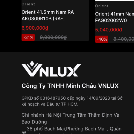
Orient
Orient
Orient 41.5mm Nam RA-
Orient 41mm Nam
AK0309B10B (RA-
FAG02002W0
AK0309B30B) ( RN-
6,900,000₫
5,040,000₫
AK0304B)
9,900,000₫
-31%
8,400,0
-40%
Công Ty TNHH Minh Châu VNLUX
GPKD số 0316487950 cấp ngày 14/09/2023 tại Sở
kế hoạch và Đầu tư TP.HCM.
Chi nhánh Hà Nội Trung Tâm Thẩm Định Và
Bảo Dưỡng
38 phố Bạch Mai,Phường Bạch Mai , Quận