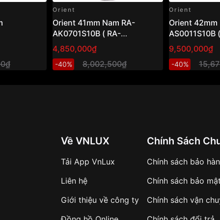
Orient
Orient
Orient 41mm Nam RA-
Orient 42mm Nam RA-
AK0701S10B ( RA-
AS0011S10B (
AK0701S30B )
AS0011S30B 
4,850,000₫
9,500,000₫
00₫
8,002,500₫
15,6
-40%
-40%
Về VNLUX
Chính Sách Ch
Tải App VnLux
Chính sách bảo hà
Liên hệ
Chính sách bảo mậ
Giới thiệu về công ty
Chính sách vận ch
Đồng hồ Online
Chính sách đổi trả