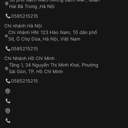
Tự ý sửa chữa
Hai Bà Trưng ,Hà Nội
Can thiệp tại các nơi không thuộc hệ
0585215215
thống VNLUX
Hotline: 0585 215 215
Chi nhánh Hà Nội
Chi nhánh HN: 123 Hào Nam, Tổ dân phố
Từ khóa SEO:
56, Ô Chợ Dừa, Hà Nội, Việt Nam
Hỗ trợ nhanh chóng – minh bạch
0585215215
Đảm bảo quyền lợi khách hàng
Đồng hành cùng khách hàng trong suốt quá
Chi Nhánh Hồ Chí Minh
trình sử dụng
Tầng 1, 34 Nguyễn Thị Minh Khai, Phường
Sài Gòn, TP. Hồ Chí Minh
Giao hàng tận nơi
0585215215
Khách hàng kiểm tra và thanh toán trực tiếp
cho nhân viên giao hàng
Xác nhận đơn hàng và thanh toán
VNLUX tiến hành giao hàng đến địa chỉ yêu
cầu