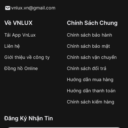
Từ khóa SEO:
vnlux.vn@gmail.com
Về VNLUX
Chính Sách Chung
Tải App VnLux
Chính sách bảo hành
Áp dụng với các đơn hàng giá trị cao hoặc
Liên hệ
Chính sách bảo mật
sản phẩm đặc biệt
Khách hàng cần
đặt cọc trước 10% giá trị đơn
Giới thiệu về công ty
Chính sách vận chuyển
hàng
Số tiền còn lại thanh toán khi nhận hàng hoặc
Đồng hồ Online
Chính sách đổi trả
theo thỏa thuận
Hướng dẫn mua hàng
Lợi ích của việc đặt cọc:
Hướng dẫn thanh toán
✔️ Đảm bảo xử lý đơn hàng nhanh chóng
Chính sách kiểm hàng
✔️ Hạn chế tình trạng hủy đơn không mong
muốn
Đăng Ký Nhận Tin
Từ khóa SEO: