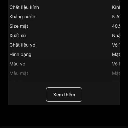
Chất liệu kính
Kính k
Kháng nước
5 ATM
Size mặt
40.5m
Xuất xứ
Nhật B
Chất liệu vỏ
Vỏ Thé
Hình dạng
Mặt tr
Màu vỏ
Vỏ Màu
Màu mặt
Mặt xa
Độ dày
11.5mm
Những sản phẩm tương tự
"Orient 40.5mm Nam
Xem thêm
FAC05007D0":
Thương Hiệu
Orient