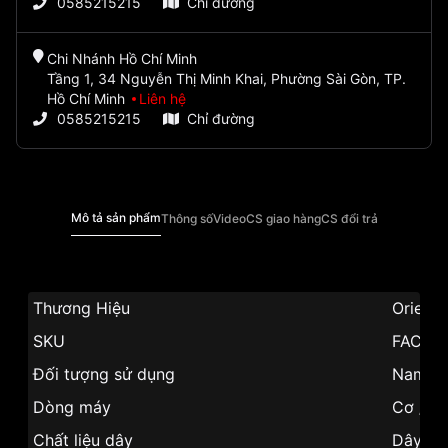
0585215215
Chỉ đường
Chi Nhánh Hồ Chí Minh
Tầng 1, 34 Nguyễn Thị Minh Khai, Phường Sài Gòn, TP.
Hồ Chí Minh
Liên hệ
0585215215
Chỉ đường
Mô tả sản phẩm
Thông số
Video
CS giao hàng
CS đổi trả
Thương Hiệu
Orient
SKU
FAC05
Đối tượng sử dụng
Nam
Dòng máy
Cơ / A
Chất liệu dây
Dây da