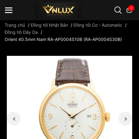
0
Trang chủ
/
Đồng hồ Nhật Bản
/
Đồng hồ Cơ - Automatic
/
Đồng hồ Dây Da
/
Orient 40.5mm Nam RA-AP0004S10B (RA-AP0004S30B)
Đồng hồ casio
đồng hồ G-Shock
đồng hồ Orient
...