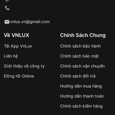
VNLUX tiến hành giao hàng đến địa chỉ yêu
cầu
Từ khóa SEO:
vnlux.vn@gmail.com
Về VNLUX
Chính Sách Chung
Tải App VnLux
Chính sách bảo hành
Áp dụng với các đơn hàng giá trị cao hoặc
Liên hệ
Chính sách bảo mật
sản phẩm đặc biệt
Khách hàng cần
đặt cọc trước 10% giá trị đơn
Giới thiệu về công ty
Chính sách vận chuyển
hàng
Số tiền còn lại thanh toán khi nhận hàng hoặc
Đồng hồ Online
Chính sách đổi trả
theo thỏa thuận
Hướng dẫn mua hàng
Lợi ích của việc đặt cọc:
Hướng dẫn thanh toán
✔️ Đảm bảo xử lý đơn hàng nhanh chóng
Chính sách kiểm hàng
✔️ Hạn chế tình trạng hủy đơn không mong
muốn