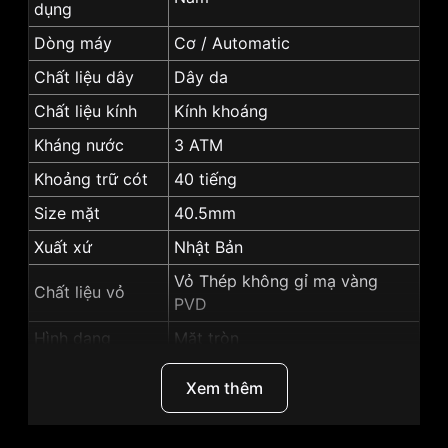
dụng
Dòng máy
Cơ / Automatic
Chất liệu dây
Dây da
Chất liệu kính
Kính khoáng
Kháng nước
3 ATM
Khoảng trữ cót
40 tiếng
Size mặt
40.5mm
Xuất xứ
Nhật Bản
Vỏ Thép không gỉ mạ vàng
Chất liệu vỏ
PVD
Hình dạng
Mặt tròn
Màu vỏ
Vỏ Màu Vàng
Xem thêm
Màu mặt
Mặt trắng
Lịch ngày, Giờ, phút, Small