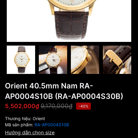
Orient 40.5mm Nam RA-
AP0004S10B (RA-AP0004S30B)
9,170,000₫
5,502,000₫
-40%
Thương hiệu:
Orient
Mã sản phẩm:
RA-AP0004S10B
Hướng dẫn chọn size