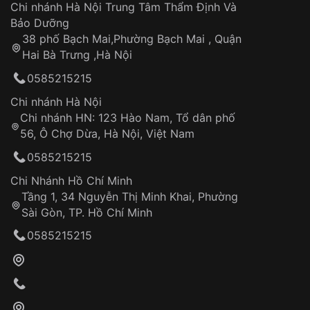
Áp dụng cho tất cả tỉnh thành trên toàn quốc
Dây đeo
Chi nhánh Hà Nội Trung Tâm Thẩm Định Và
Thời gian tính từ khi xác nhận đơn hàng thành
Vỏ đồng hồ
Bảo Dưỡng
công
Sản phẩm đã bị:
38 phố Bạch Mai,Phường Bạch Mai , Quận
Tự ý sửa chữa
Hai Bà Trưng ,Hà Nội
Can thiệp tại các nơi không thuộc hệ
0585215215
thống VNLUX
Hotline: 0585 215 215
Chi nhánh Hà Nội
Chi nhánh HN: 123 Hào Nam, Tổ dân phố
Từ khóa SEO:
56, Ô Chợ Dừa, Hà Nội, Việt Nam
Hỗ trợ nhanh chóng – minh bạch
0585215215
Đảm bảo quyền lợi khách hàng
Đồng hành cùng khách hàng trong suốt quá
Chi Nhánh Hồ Chí Minh
trình sử dụng
Tầng 1, 34 Nguyễn Thị Minh Khai, Phường
Sài Gòn, TP. Hồ Chí Minh
Giao hàng tận nơi
0585215215
Khách hàng kiểm tra và thanh toán trực tiếp
cho nhân viên giao hàng
Xác nhận đơn hàng và thanh toán