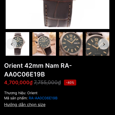
Orient 42mm Nam RA-
AA0C06E19B
7,755,000₫
4,700,000₫
-40%
Thương hiệu:
Orient
Mã sản phẩm:
RA-AA0C06E19B
Hướng dẫn chọn size