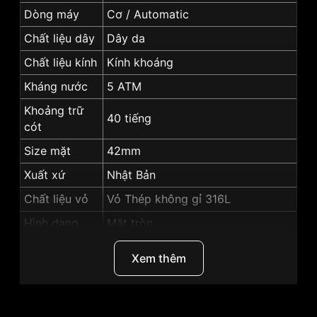
Dòng máy
Cơ / Automatic
Chất liệu dây
Dây da
Chất liệu kính
Kính khoáng
Kháng nước
5 ATM
Khoảng trữ
40 tiếng
cót
Size mặt
42mm
Xuất xứ
Nhật Bản
Chất liệu vỏ
Vỏ Thép không gỉ 316L
Hình dạng
Mặt tròn
Màu vỏ
Vỏ Màu Bạc
Xem thêm
Độ dày
12mm
Màu mặt
Mặt xanh lá