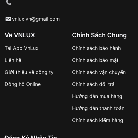
cầu
Từ khóa SEO:
vnlux.vn@gmail.com
Về VNLUX
Chính Sách Chung
Tải App VnLux
Chính sách bảo hành
Áp dụng với các đơn hàng giá trị cao hoặc
Liên hệ
Chính sách bảo mật
sản phẩm đặc biệt
Khách hàng cần
đặt cọc trước 10% giá trị đơn
Giới thiệu về công ty
Chính sách vận chuyển
hàng
Số tiền còn lại thanh toán khi nhận hàng hoặc
Đồng hồ Online
Chính sách đổi trả
theo thỏa thuận
Hướng dẫn mua hàng
Lợi ích của việc đặt cọc:
Hướng dẫn thanh toán
✔️ Đảm bảo xử lý đơn hàng nhanh chóng
Chính sách kiểm hàng
✔️ Hạn chế tình trạng hủy đơn không mong
muốn
Đăng Ký Nhận Tin