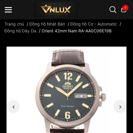
0
Trang chủ
/
Đồng hồ Nhật Bản
/
Đồng hồ Cơ - Automatic
/
Đồng hồ Dây Da
/
Orient 42mm Nam RA-AA0C06E19B
Đồng hồ casio
đồng hồ G-Shock
đồng hồ Orient
...