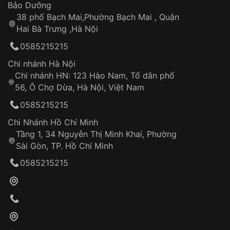
Thời gian tính từ khi xác nhận đơn hàng thành
Vỏ đồng hồ
Bảo Dưỡng
công
Sản phẩm đã bị:
38 phố Bạch Mai,Phường Bạch Mai , Quận
Tự ý sửa chữa
Hai Bà Trưng ,Hà Nội
Can thiệp tại các nơi không thuộc hệ
0585215215
thống VNLUX
Hotline: 0585 215 215
Chi nhánh Hà Nội
Chi nhánh HN: 123 Hào Nam, Tổ dân phố
Từ khóa SEO:
56, Ô Chợ Dừa, Hà Nội, Việt Nam
Hỗ trợ nhanh chóng – minh bạch
0585215215
Đảm bảo quyền lợi khách hàng
Đồng hành cùng khách hàng trong suốt quá
Chi Nhánh Hồ Chí Minh
trình sử dụng
Tầng 1, 34 Nguyễn Thị Minh Khai, Phường
Sài Gòn, TP. Hồ Chí Minh
Giao hàng tận nơi
0585215215
Khách hàng kiểm tra và thanh toán trực tiếp
cho nhân viên giao hàng
Xác nhận đơn hàng và thanh toán
VNLUX tiến hành giao hàng đến địa chỉ yêu