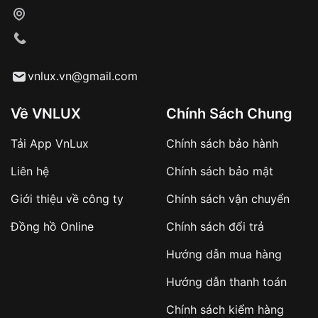
Xác nhận đơn hàng và thanh toán
VNLUX tiến hành giao hàng đến địa chỉ yêu
cầu
Từ khóa SEO:
vnlux.vn@gmail.com
Về VNLUX
Chính Sách Chung
Tải App VnLux
Chính sách bảo hành
Áp dụng với các đơn hàng giá trị cao hoặc
Liên hệ
Chính sách bảo mật
sản phẩm đặc biệt
Khách hàng cần
đặt cọc trước 10% giá trị đơn
Giới thiệu về công ty
Chính sách vận chuyển
hàng
Số tiền còn lại thanh toán khi nhận hàng hoặc
Đồng hồ Online
Chính sách đổi trả
theo thỏa thuận
Hướng dẫn mua hàng
Lợi ích của việc đặt cọc:
Hướng dẫn thanh toán
✔️ Đảm bảo xử lý đơn hàng nhanh chóng
Chính sách kiểm hàng
✔️ Hạn chế tình trạng hủy đơn không mong