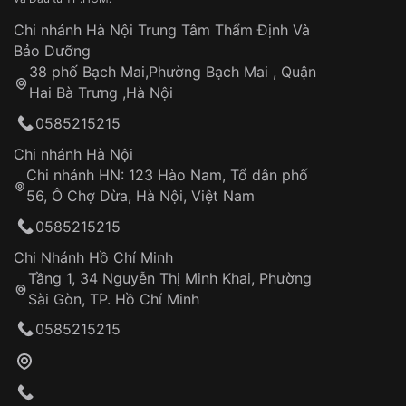
làm việc
Hao mòn tự nhiên theo thời gian:
Áp dụng cho tất cả tỉnh thành trên toàn quốc
Dây đeo
Chi nhánh Hà Nội Trung Tâm Thẩm Định Và
Thời gian tính từ khi xác nhận đơn hàng thành
Vỏ đồng hồ
Bảo Dưỡng
công
Sản phẩm đã bị:
38 phố Bạch Mai,Phường Bạch Mai , Quận
Tự ý sửa chữa
Hai Bà Trưng ,Hà Nội
Can thiệp tại các nơi không thuộc hệ
0585215215
thống VNLUX
Hotline: 0585 215 215
Chi nhánh Hà Nội
Chi nhánh HN: 123 Hào Nam, Tổ dân phố
Từ khóa SEO:
56, Ô Chợ Dừa, Hà Nội, Việt Nam
Hỗ trợ nhanh chóng – minh bạch
0585215215
Đảm bảo quyền lợi khách hàng
Đồng hành cùng khách hàng trong suốt quá
Chi Nhánh Hồ Chí Minh
trình sử dụng
Tầng 1, 34 Nguyễn Thị Minh Khai, Phường
Sài Gòn, TP. Hồ Chí Minh
Giao hàng tận nơi
0585215215
Khách hàng kiểm tra và thanh toán trực tiếp
cho nhân viên giao hàng