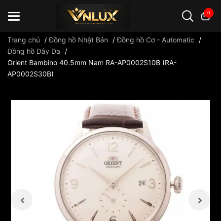
0
Trang chủ
/
Đồng hồ Nhật Bản
/
Đồng hồ Cơ - Automatic
/
Đồng hồ Dây Da
/
Orient Bambino 40.5mm Nam RA-AP0002S10B (RA-
Đồng hồ casio
đồng hồ G-Shock
đồng hồ Orient
...
AP0002S30B)