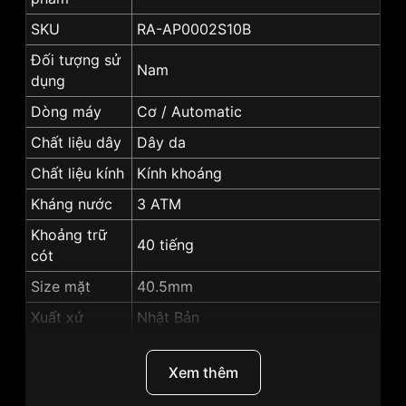
SKU
RA-AP0002S10B
Đối tượng sử
Nam
dụng
Dòng máy
Cơ / Automatic
Chất liệu dây
Dây da
Chất liệu kính
Kính khoáng
Kháng nước
3 ATM
Khoảng trữ
40 tiếng
cót
Size mặt
40.5mm
Xuất xứ
Nhật Bản
Chất liệu vỏ
Vỏ Thép không gỉ 316L
Xem thêm
Hình dạng
Mặt tròn