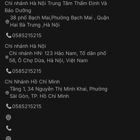
Áp dụng cho tất cả tỉnh thành trên toàn quốc
Dây đeo
Chi nhánh Hà Nội Trung Tâm Thẩm Định Và
Thời gian tính từ khi xác nhận đơn hàng thành
Vỏ đồng hồ
Bảo Dưỡng
công
Sản phẩm đã bị:
38 phố Bạch Mai,Phường Bạch Mai , Quận
Tự ý sửa chữa
Hai Bà Trưng ,Hà Nội
Can thiệp tại các nơi không thuộc hệ
0585215215
thống VNLUX
Hotline: 0585 215 215
Chi nhánh Hà Nội
Chi nhánh HN: 123 Hào Nam, Tổ dân phố
Từ khóa SEO:
56, Ô Chợ Dừa, Hà Nội, Việt Nam
Hỗ trợ nhanh chóng – minh bạch
0585215215
Đảm bảo quyền lợi khách hàng
Đồng hành cùng khách hàng trong suốt quá
Chi Nhánh Hồ Chí Minh
trình sử dụng
Tầng 1, 34 Nguyễn Thị Minh Khai, Phường
Sài Gòn, TP. Hồ Chí Minh
Giao hàng tận nơi
0585215215
Khách hàng kiểm tra và thanh toán trực tiếp
cho nhân viên giao hàng
Xác nhận đơn hàng và thanh toán