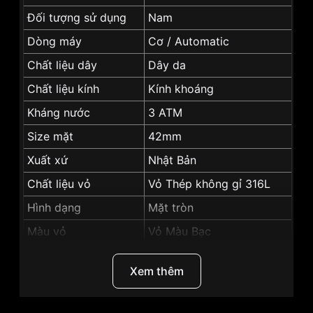
Đối tượng sử dụng
Nam
Dòng máy
Cơ / Automatic
Chất liệu dây
Dây da
Chất liệu kính
Kính khoáng
Kháng nước
3 ATM
Size mặt
42mm
Xuất xứ
Nhật Bản
Chất liệu vỏ
Vỏ Thép không gỉ 316L
Hình dạng
Mặt tròn
Màu vỏ
Vỏ Màu Bạc
Màu mặt
Mặt đen
Xem thêm
Độ dày
11.5mm
Những sản phẩm tương tự
"Orient Bambino 42mm