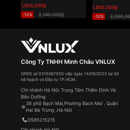
1,926,000₫
1,800,000₫
2,140,000₫
-10%
2,000,0
-10%
Công Ty TNHH Minh Châu VNLUX
GPKD số 0316487950 cấp ngày 14/09/2023 tại Sở
kế hoạch và Đầu tư TP.HCM.
Chi nhánh Hà Nội Trung Tâm Thẩm Định Và
Bảo Dưỡng
38 phố Bạch Mai,Phường Bạch Mai , Quận
Hai Bà Trưng ,Hà Nội
0585215215
Chi nhánh Hà Nội