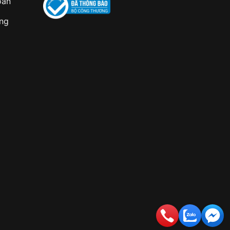
oán
àng