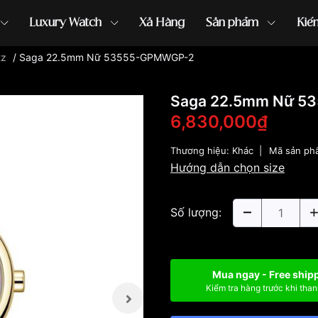
Luxury Watch
Xả Hàng
Sản phẩm
Kiế
tz
/
Saga 22.5mm Nữ 53555-GPMWGP-2
ồng hồ G-Shock
đồng hồ Orient
...
Saga 22.5mm Nữ 5
6,830,000₫
Thương hiệu:
Khác
|
Mã sản ph
Hướng dẫn chọn size
Số lượng:
Mua ngay - Free ship
Kiểm tra hàng trước khi than