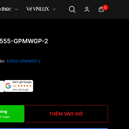
0
n thức
Về VNLUX
3555-GPMWGP-2
ẩm:
53555-GPMWGP-2
ping
THÊM VÀO GIỎ
h toán