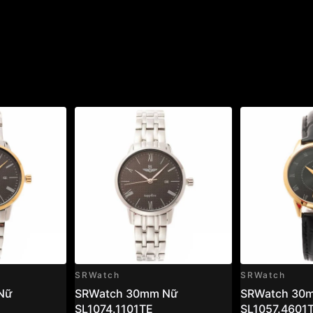
SRWatch
SRWatch
Nữ
SRWatch 30mm Nữ
SRWatch 30
SL1074.1101TE
SL1057.4601