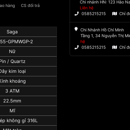
Chi nhánh HN: 123 Hào Na
iao hàng
CS đổi trả
Liên hệ
0585215215
Chỉ 
Chi Nhánh Hồ Chí Minh
Saga
Tầng 1, 34 Nguyễn Thị Mi
555-GPMWGP-2
hệ
0585215215
Chỉ 
Nữ
Pin / Quartz
Dây kim loại
Kính khoáng
3 ATM
22.5mm
Mĩ
ép không gỉ 316L