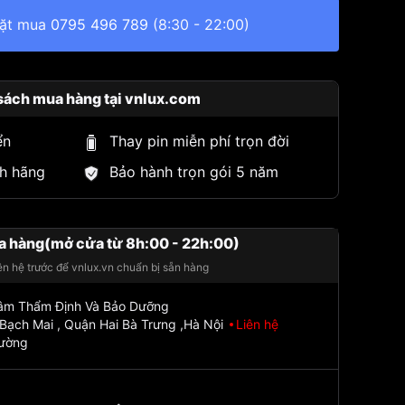
đặt mua
0795 496 789
(8:30 - 22:00)
sách mua hàng tại vnlux.com
ển
Thay pin miễn phí trọn đời
h hãng
Bảo hành trọn gói 5 năm
a hàng(mở cửa từ 8h:00 - 22h:00)
iên hệ trước để vnlux.vn chuẩn bị sẵn hàng
Tâm Thẩm Định Và Bảo Dưỡng
Bạch Mai , Quận Hai Bà Trưng ,Hà Nội
Liên hệ
đường