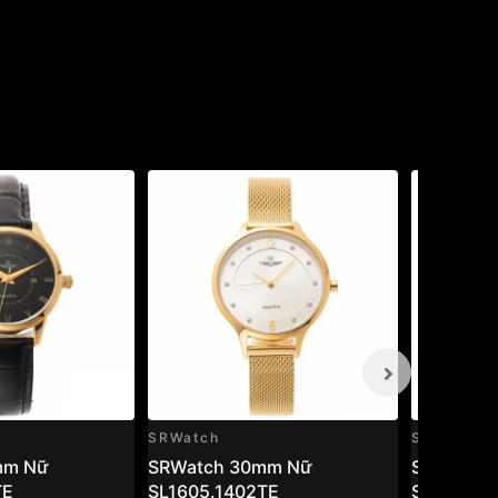
SRWatch
SRWatch
mm Nữ
SRWatch 30mm Nữ
SRWatch
TE
SL1605.1402TE
SL80071.