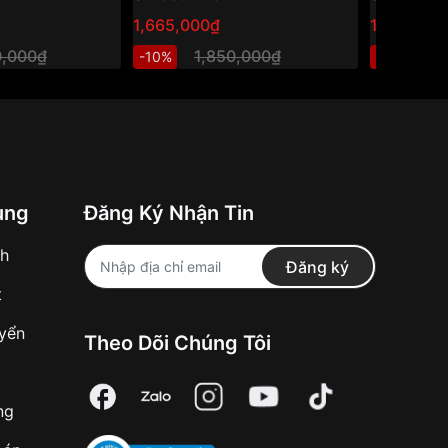
1,665,000₫
1,470,000
0,000₫
1,850,000₫
2
-10%
-40%
ung
Đăng Ký Nhận Tin
nh
Đăng ký
t
uyển
Theo Dõi Chúng Tôi
ng