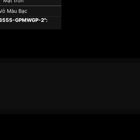
Mặt tròn
Vỏ Màu Bạc
53555-GPMWGP-2":