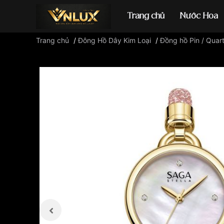
Trang chủ
Nước Hoa
Trang chủ
/
Đông Hồ Dây Kim Loại
/
Đồng hồ Pin / Quar
Đồng hồ casio
đ