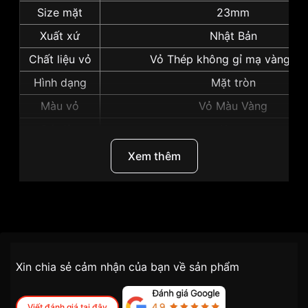
Size mặt
23mm
Xuất xứ
Nhật Bản
Chất liệu vỏ
Vỏ Thép không gỉ mạ vàng P
Hình dạng
Mặt tròn
Màu vỏ
Vỏ Màu Vàng
Độ dày
11mm
Những sản phẩm tương tự
"Seiko 23mm Nữ
Xem thêm
SYM600K1":
Thương Hiệu
Seiko
SKU
SYM600K1
Chính sách vận chuyển VNLUX
Xin chia sẻ cảm nhận của bạn về sản phẩm
tiện lợi –
Đối tượng sử dụng
Nữ
nhanh chóng – minh bạch
Dòng máy
Cơ / Automatic
Viết đánh giá tại đây