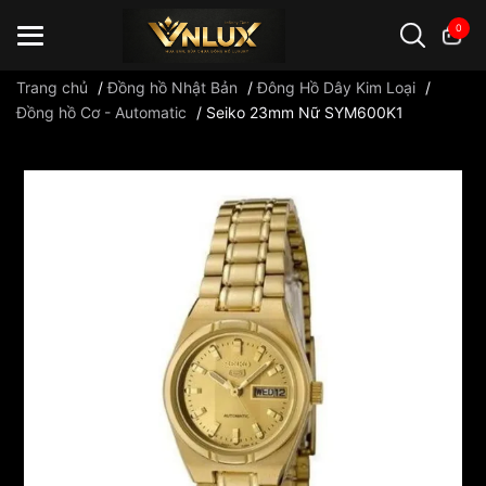
0
Trang chủ
/
Đồng hồ Nhật Bản
/
Đông Hồ Dây Kim Loại
/
Đồng hồ Cơ - Automatic
/
Seiko 23mm Nữ SYM600K1
Đồng hồ casio
đồng hồ G-Shock
đồng hồ Orient
...