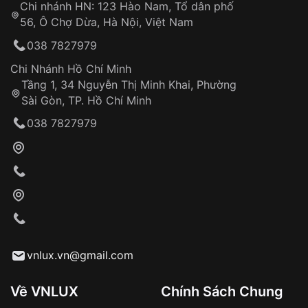
Chi nhánh HN: 123 Hào Nam, Tổ dân phố
Từ khóa SEO:
56, Ô Chợ Dừa, Hà Nội, Việt Nam
Hỗ trợ nhanh chóng – minh bạch
038 7827979
Đảm bảo quyền lợi khách hàng
Đồng hành cùng khách hàng trong suốt quá
Chi Nhánh Hồ Chí Minh
trình sử dụng
Tầng 1, 34 Nguyễn Thị Minh Khai, Phường
Sài Gòn, TP. Hồ Chí Minh
Giao hàng tận nơi
038 7827979
Khách hàng kiểm tra và thanh toán trực tiếp
cho nhân viên giao hàng
Xác nhận đơn hàng và thanh toán
VNLUX tiến hành giao hàng đến địa chỉ yêu
cầu
Từ khóa SEO:
vnlux.vn@gmail.com
Về VNLUX
Chính Sách Chung