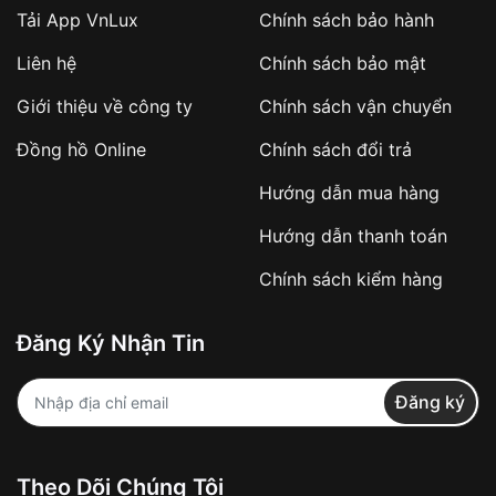
Tải App VnLux
Chính sách bảo hành
Áp dụng với các đơn hàng giá trị cao hoặc
Liên hệ
Chính sách bảo mật
sản phẩm đặc biệt
Khách hàng cần
đặt cọc trước 10% giá trị đơn
Giới thiệu về công ty
Chính sách vận chuyển
hàng
Số tiền còn lại thanh toán khi nhận hàng hoặc
Đồng hồ Online
Chính sách đổi trả
theo thỏa thuận
Hướng dẫn mua hàng
Lợi ích của việc đặt cọc:
Hướng dẫn thanh toán
✔️ Đảm bảo xử lý đơn hàng nhanh chóng
Chính sách kiểm hàng
✔️ Hạn chế tình trạng hủy đơn không mong
muốn
Đăng Ký Nhận Tin
Từ khóa SEO:
Đăng ký
Khách hàng được
kiểm tra hàng trước khi
Theo Dõi Chúng Tôi