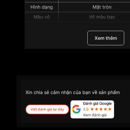
Hình dạng
Mặt tròn
Màu vỏ
Vỏ màu bạc
Phong cách
8mm
Những sản phẩm tương tự
"Seiko 30mm Nữ SU
Xem thêm
Xin chia sẻ cảm nhận của bạn về sản phẩm
Viết đánh giá tại đây