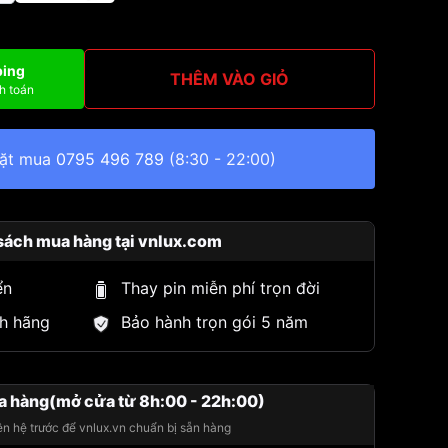
ping
THÊM VÀO GIỎ
h toán
đặt mua
0795 496 789
(8:30 - 22:00)
sách mua hàng tại vnlux.com
ển
Thay pin miễn phí trọn đời
h hãng
Bảo hành trọn gói 5 năm
a hàng(mở cửa từ 8h:00 - 22h:00)
iên hệ trước để vnlux.vn chuẩn bị sẵn hàng