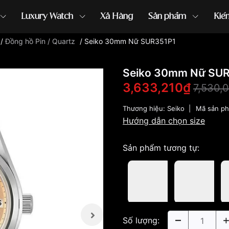
Luxury Watch
Xả Hàng
Sản phẩm
Kiế
/
Đồng hồ Pin / Quartz
/
Seiko 30mm Nữ SUR351P1
ồng hồ G-Shock
đồng hồ Orient
...
Seiko 30mm Nữ SU
3,633,210₫
7,530,
Thương hiệu:
Seiko
|
Mã sản p
Hướng dẫn chọn size
Sản phẩm tương tự:
Số lượng: