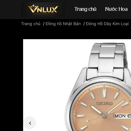
Trang chủ
Nước Hoa
Trang chủ
/
Đồng hồ Nhật Bản
/
Đông Hồ Dây Kim Loại
Đồng hồ casio
đ