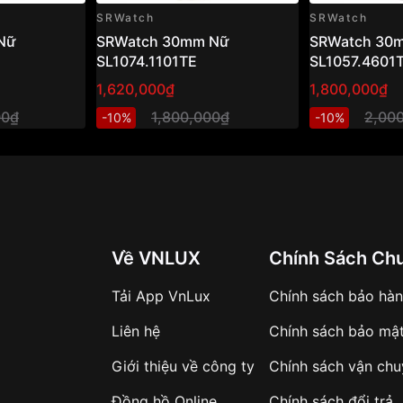
SRWatch
SRWatch
Nữ
SRWatch 30mm Nữ
SRWatch 30
SL1074.1101TE
SL1057.4601
1,620,000₫
1,800,000₫
00₫
1,800,000₫
2,00
-10%
-10%
Về VNLUX
Chính Sách Ch
Tải App VnLux
Chính sách bảo hà
Liên hệ
Chính sách bảo mậ
Giới thiệu về công ty
Chính sách vận ch
Đồng hồ Online
Chính sách đổi trả