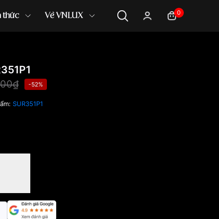
0
n thức
Về VNLUX
R351P1
000₫
-52%
hẩm:
SUR351P1