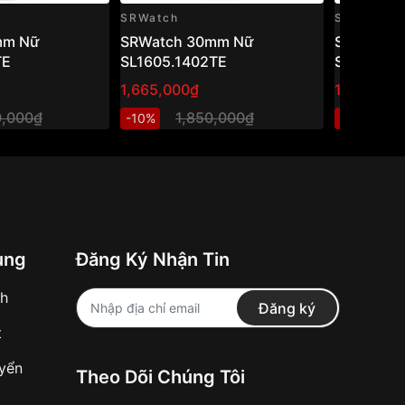
SRWatch
SRWatch
mm Nữ
SRWatch 30mm Nữ
SRWatch
TE
SL1605.1402TE
SL80071.
1,665,000₫
1,470,000
0,000₫
1,850,000₫
2
-10%
-40%
ung
Đăng Ký Nhận Tin
nh
Đăng ký
t
uyển
Theo Dõi Chúng Tôi