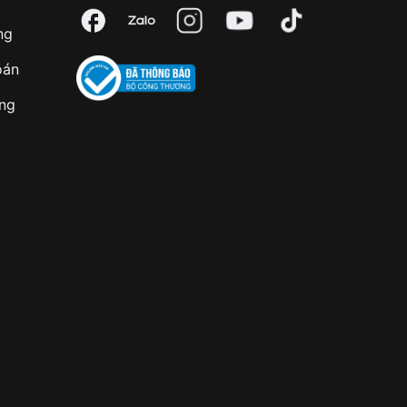
ng
oán
àng