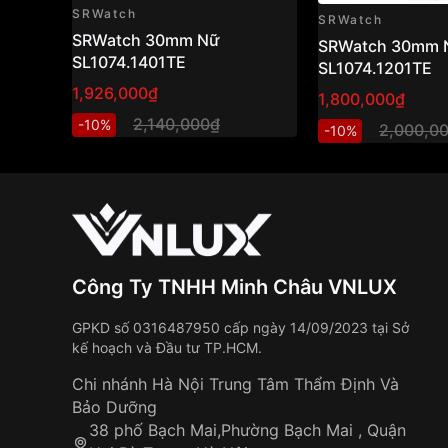
SRWatch
SRWatch
SRWatch 30mm Nữ
SRWatch 30mm 
SL1074.1401TE
SL1074.1201TE
1,926,000₫
1,800,000₫
2,140,000₫
-10%
2,000,0
-10%
Công Ty TNHH Minh Châu VNLUX
GPKD số 0316487950 cấp ngày 14/09/2023 tại Sở
kế hoạch và Đầu tư TP.HCM.
Chi nhánh Hà Nội Trung Tâm Thẩm Định Và
Bảo Dưỡng
38 phố Bạch Mai,Phường Bạch Mai , Quận