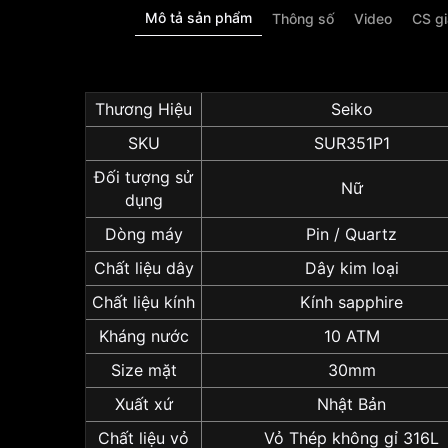
Mô tả sản phẩm
Thông số
Video
CS g
Thương Hiệu
Seiko
SKU
SUR351P1
Đối tượng sử
Nữ
dụng
Dòng máy
Pin / Quartz
Chất liệu dây
Dây kim loại
Chất liệu kính
Kính sapphire
Kháng nước
10 ATM
Size mặt
30mm
Xuất xứ
Nhật Bản
Chất liệu vỏ
Vỏ Thép không gỉ 316L