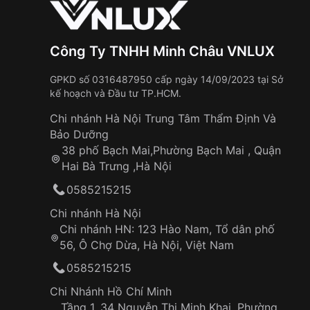
2. Tính năng
Bên cạnh thiết kế ấn tượng, Seiko 42.5mm 
Công Ty TNHH Minh Châu VNLUX
những tính năng vượt trội, đáp ứng nhu cầu sử
Bộ máy Automatic 4R36:
Đây là trái tim
GPKD số 0316487950 cấp ngày 14/09/2023 tại Sở
kế hoạch và Đầu tư TP.HCM.
động ổn định và chính xác nhờ cơ chế lên cót
cho phép lên cót thủ công và có chức năng ha
Chi nhánh Hà Nội Trung Tâm Thẩm Định Và
khi chỉnh giờ), giúp bạn điều chỉnh thời gian mộ
Bảo Dưỡng
Chống nước 10ATM
:
Với khả năng chống nư
38 phố Bạch Mai,Phường Bạch Mai , Quận
hoàn toàn yên tâm khi đeo chiếc đồng hồ này 
Hai Bà Trưng ,Hà Nội
gia các hoạt động hằng ngày.
0585215215
Dạ quang:
SRPD51K1 có kim và cọc số đượ
bạn dễ dàng xem giờ trong điều kiện thiếu sáng
Chi nhánh Hà Nội
Lịch ngày và lịch thứ:
Ô hiển thị thứ ngày 
Chi nhánh HN: 123 Hào Nam, Tổ dân phố
giúp bạn luôn nắm bắt được thời gian một cách
56, Ô Chợ Dừa, Hà Nội, Việt Nam
0585215215
Seiko 42.5mm Nam SRPD51K1 tính n
Chi Nhánh Hồ Chí Minh
Với những tính năng vượt trội trên, Seiko 4
Tầng 1, 34 Nguyễn Thị Minh Khai, Phường