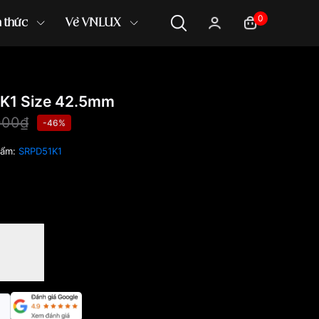
0
n thức
Về VNLUX
K1 Size 42.5mm
000₫
-46%
hẩm:
SRPD51K1