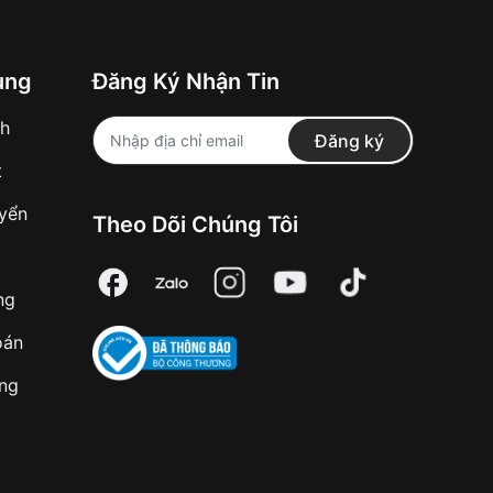
ung
Đăng Ký Nhận Tin
nh
Đăng ký
t
uyển
Theo Dõi Chúng Tôi
ng
oán
àng