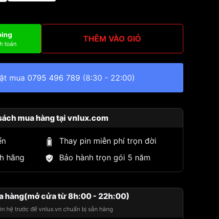
ping
THÊM VÀO GIỎ
h toán
đặt mua
0795 496 789
(8:30 - 22:00)
sách mua hàng tại vnlux.com
ển
Thay pin miễn phí trọn đời
h hãng
Bảo hành trọn gói 5 năm
a hàng(mở cửa từ 8h:00 - 22h:00)
iên hệ trước để vnlux.vn chuẩn bị sẵn hàng