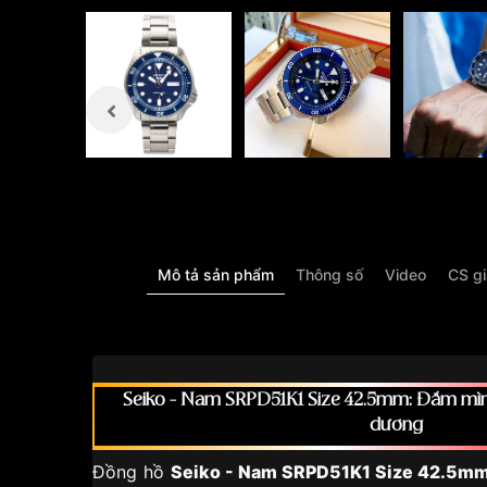
Mô tả sản phẩm
Thông số
Video
CS g
Seiko - Nam SRPD51K1 Size 42.5mm​
: Đắm mìn
dương
Đồng hồ
Seiko - Nam SRPD51K1 Size 42.5m