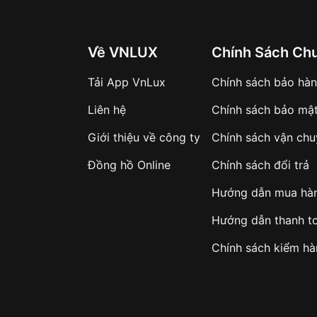
Nam SRPD51K1 còn sở hữu
Về VNLUX
Chính Sách Ch
 dụng của người dùng:
 của chiếc đồng hồ, hoạt
Tải App VnLux
Chính sách bảo hà
 tự động. Bộ máy này còn
Liên hệ
Chính sách bảo mậ
ck seconds (dừng kim giây
t cách chính xác.
Giới thiệu về công ty
Chính sách vận ch
ớc ở độ sâu 100 mét, bạn
rửa tay, đi bơi hoặc tham
Đồng hồ Online
Chính sách đổi trả
Hướng dẫn mua hà
c phủ lớp dạ quang giúp
.
Hướng dẫn thanh t
tại vị trí thứ 3 của đồng
 chính xác.
Chính sách kiểm h
ăng vượt trội
2.5mm Nam SRPD51K1 không