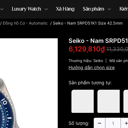
Luxury Watch
Xả Hàng
Sản phẩm
Kiế
/
Đồng hồ Cơ - Automatic
/
Seiko - Nam SRPD51K1 Size 42.5mm
ồng hồ G-Shock
đồng hồ Orient
...
Seiko - Nam SRPD51
6,129,810₫
11,330,
Thương hiệu:
Seiko
|
Mã sản p
Hướng dẫn chọn size
Sản phẩm tương tự:
Số lượng: