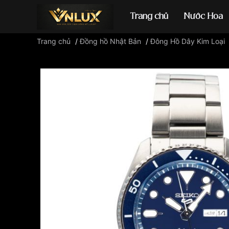
Trang chủ
Nước Hoa
Trang chủ
/
Đồng hồ Nhật Bản
/
Đông Hồ Dây Kim Loại
Đồng hồ casio
đ