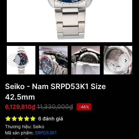
Seiko - Nam SRPD53K1 Size
42.5mm
11,330,000₫
6,129,810₫
-46%
6 đánh giá
Thương hiệu:
Seiko
Mã sản phẩm:
SRPD53K1