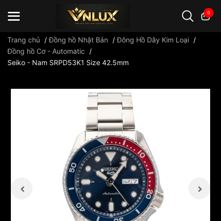
0
Trang chủ
/
Đồng hồ Nhật Bản
/
Đông Hồ Dây Kim Loại
/
Đồng hồ Cơ - Automatic
/
Seiko - Nam SRPD53K1 Size 42.5mm
Đồng hồ casio
đồng hồ G-Shock
đồng hồ Orient
...