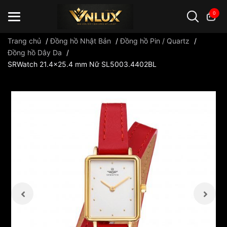
0
Trang chủ
/
Đồng hồ Nhật Bản
/
Đồng hồ Pin / Quartz
/
Đồng hồ Dây Da
/
SRWatch 21.4x25.4 mm Nữ SL5003.4402BL
Đồng hồ casio
đồng hồ G-Shock
đồng hồ Orient
...