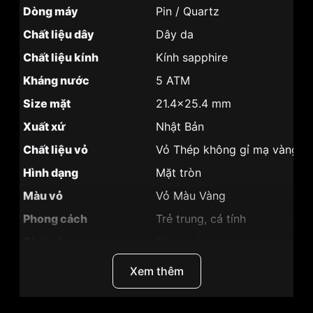
Dòng máy
Pin / Quartz
Chất liệu dây
Dây da
Chất liệu kính
Kính sapphire
Kháng nước
5 ATM
Size mặt
21.4x25.4 mm
Xuất xứ
Nhật Bản
Chất liệu vỏ
Vỏ Thép không gỉ mạ vàng P
Hình dạng
Mặt tròn
Màu vỏ
Vỏ Màu Vàng
Phong cách
Trẻ trung, cá tính
Tính năng
Giờ, phút
Độ dày
5mm
Xem thêm
Màu mặt
Mặt trắng
Những sản phẩm tương tự
"SRWatch 21.4x25.4