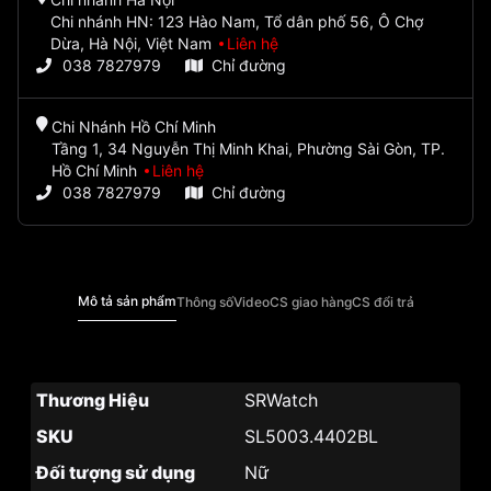
Chi nhánh HN: 123 Hào Nam, Tổ dân phố 56, Ô Chợ
Dừa, Hà Nội, Việt Nam
Liên hệ
038 7827979
Chỉ đường
Chi Nhánh Hồ Chí Minh
Tầng 1, 34 Nguyễn Thị Minh Khai, Phường Sài Gòn, TP.
Hồ Chí Minh
Liên hệ
038 7827979
Chỉ đường
Mô tả sản phẩm
Thông số
Video
CS giao hàng
CS đổi trả
Thương Hiệu
SRWatch
SKU
SL5003.4402BL
Đối tượng sử dụng
Nữ