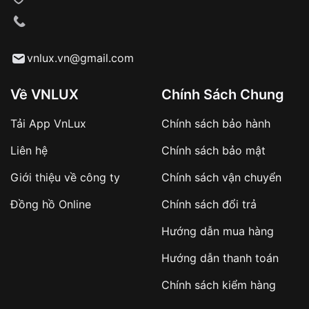
VNLUX tiến hành giao hàng đến địa chỉ yêu
cầu
Từ khóa SEO:
vnlux.vn@gmail.com
Về VNLUX
Chính Sách Chung
Tải App VnLux
Chính sách bảo hành
Áp dụng với các đơn hàng giá trị cao hoặc
Liên hệ
Chính sách bảo mật
sản phẩm đặc biệt
Khách hàng cần
đặt cọc trước 10% giá trị đơn
Giới thiệu về công ty
Chính sách vận chuyển
hàng
Số tiền còn lại thanh toán khi nhận hàng hoặc
Đồng hồ Online
Chính sách đổi trả
theo thỏa thuận
Hướng dẫn mua hàng
Lợi ích của việc đặt cọc:
Hướng dẫn thanh toán
✔️ Đảm bảo xử lý đơn hàng nhanh chóng
Chính sách kiểm hàng
✔️ Hạn chế tình trạng hủy đơn không mong
muốn