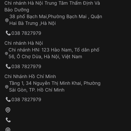
Áp dụng cho tất cả tỉnh thành trên toàn quốc
Dây đeo
Chi nhánh Hà Nội Trung Tâm Thẩm Định Và
Thời gian tính từ khi xác nhận đơn hàng thành
Vỏ đồng hồ
Bảo Dưỡng
công
Sản phẩm đã bị:
38 phố Bạch Mai,Phường Bạch Mai , Quận
Tự ý sửa chữa
Hai Bà Trưng ,Hà Nội
Can thiệp tại các nơi không thuộc hệ
038 7827979
thống VNLUX
Hotline: 0585 215 215
Chi nhánh Hà Nội
Chi nhánh HN: 123 Hào Nam, Tổ dân phố
Từ khóa SEO:
56, Ô Chợ Dừa, Hà Nội, Việt Nam
Hỗ trợ nhanh chóng – minh bạch
038 7827979
Đảm bảo quyền lợi khách hàng
Đồng hành cùng khách hàng trong suốt quá
Chi Nhánh Hồ Chí Minh
trình sử dụng
Tầng 1, 34 Nguyễn Thị Minh Khai, Phường
Sài Gòn, TP. Hồ Chí Minh
Giao hàng tận nơi
038 7827979
Khách hàng kiểm tra và thanh toán trực tiếp
cho nhân viên giao hàng
Xác nhận đơn hàng và thanh toán