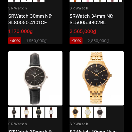
SRWatch
SRWatch
SRWatch 30mm Nữ
SRWatch 34mm Nữ
SL80050.4101CF
SL5005.4802BL
1,170,000₫
2,565,000₫
-40%
-10%
1,950,000₫
2,850,000₫
SRWatch
SRWatch
SRWatch 30mm Nữ
SRWatch 40mm Nam