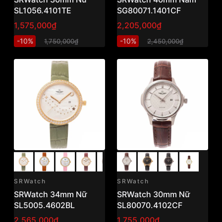
SL1056.4101TE
SG80071.1401CF
1,575,000₫
2,205,000₫
-10%
-10%
1,750,000₫
2,450,000₫
SRWatch
SRWatch
SRWatch 34mm Nữ
SRWatch 30mm Nữ
SL5005.4602BL
SL80070.4102CF
2,565,000₫
1,755,000₫