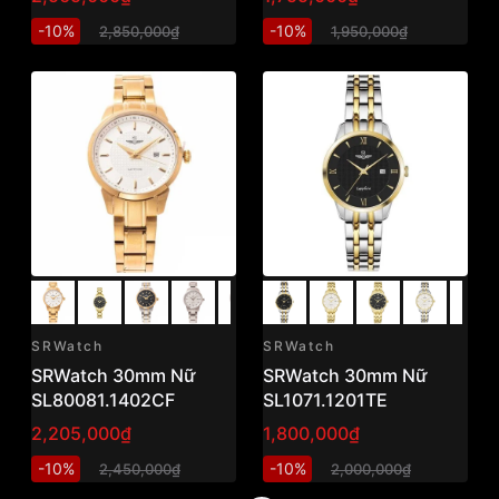
-10%
-10%
2,850,000₫
1,950,000₫
SRWatch
SRWatch
SRWatch 30mm Nữ
SRWatch 30mm Nữ
SL80081.1402CF
SL1071.1201TE
2,205,000₫
1,800,000₫
-10%
-10%
2,450,000₫
2,000,000₫