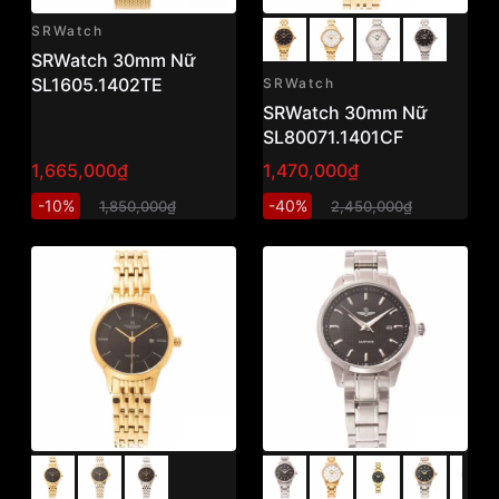
SRWatch
SRWatch 30mm Nữ
SL1605.1402TE
SRWatch
SRWatch 30mm Nữ
SL80071.1401CF
1,665,000₫
1,470,000₫
-10%
-40%
1,850,000₫
2,450,000₫