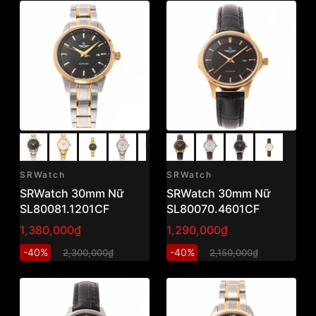
SRWatch
SRWatch
SRWatch 30mm Nữ
SRWatch 30mm Nữ
SL80081.1201CF
SL80070.4601CF
1,380,000₫
1,290,000₫
-40%
-40%
2,300,000₫
2,150,000₫