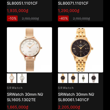
SL80051.1101CF
SL80071.1101CF
1,935,000₫
1,290,000₫
-10%
-40%
2,150,000₫
2,150,000₫
SRWatch
SRWatch
SRWatch 30mm Nữ
SRWatch 30mm Nữ
SL1605.1302TE
SL80061.1401CF
1,665,000₫
2,205,000₫