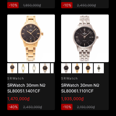
-10%
-10%
1,850,000₫
2,450,000₫
SRWatch
SRWatch
SRWatch 30mm Nữ
SRWatch 30mm Nữ
SL80051.1401CF
SL80061.1101CF
1,470,000₫
1,935,000₫
-40%
-10%
2,450,000₫
2,150,000₫