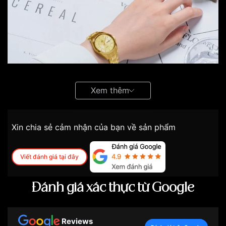
Xem thêm
Đồng hồ SRWatch nữ “đốn tim” phái đẹp nhờ thiết kế
ấn tượng
Xin chia sẻ cảm nhận của bạn về sản phẩm
Đồng hồ nữ SRWatch được ưu ái bởi các quý
Viết đánh giá tại đây
cô thanh lịch
Đa dạng phong cách thiết kế
Đánh giá xác thực từ Google
Điểm nổi bật nhất ở thương hiệu
đồng hồ SRWatch
là
sự đa dạng trong thiết kế với một mức giá cực kỳ dễ
chịu. Khách hàng nữ sở hữu một chiếc đồng hồ nhà SR
Reviews