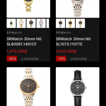
SRWatch
SRWatch
SRWatch 30mm Nữ
SRWatch 30mm Nữ
SL80081.1401CF
SL1073.1101TE
1,470,000₫
1,620,000₫
-40%
-10%
2,450,000₫
1,800,000₫