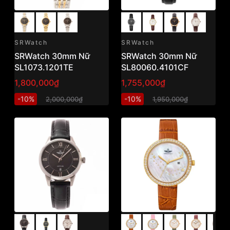
SRWatch
SRWatch
SRWatch 30mm Nữ
SRWatch 30mm Nữ
SL1073.1201TE
SL80060.4101CF
1,800,000₫
1,755,000₫
-10%
-10%
2,000,000₫
1,950,000₫