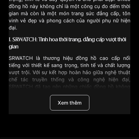
đồng hồ này không chỉ là một công cụ đo đếm thời
gian mà còn là một món trang sức đẳng cấp, tôn
vinh vẻ đẹp và phong cách của người phụ nữ hiện
đại.
I. SRWATCH: Tinh hoa thời trang, đẳng cấp vượt thời
gian
SRWATCH
là thương hiệu đồng hồ cao cấp nổi
tiếng với thiết kế sang trọng, tinh tế và chất lượng
vượt trội. Với sự kết hợp hoàn hảo giữa nghệ thuật
chế tác truyền thống và công nghệ hiện đại,
SRWATCH đã tạo nên những chiếc đồng hồ không
chỉ là công cụ đo thời gian mà còn là biểu tượng
của phong cách và đẳng cấp.
Xem thêm
Đặc trưng của đồng hồ SRWATCH:
Thiết kế đa dạng:
SRWATCH mang đến sự đa
Thương Hiệu
SRwatch
dạng trong thiết kế, từ cổ điển đến hiện đại, từ đơn