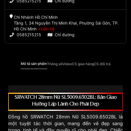
0585215215
Chỉ đường
Chi Nhánh Hồ Chí Minh
Tầng 1, 34 Nguyễn Thị Minh Khai, Phường Sài Gòn, TP.
Hồ Chí Minh
Liên hệ
0585215215
Chỉ đường
Mô tả sản phẩm
Thông số
Video
CS giao hàng
CS đổi trả
SRWATCH 28mm Nữ SL5009.6502BL: Bản Giao
Hưởng Lấp Lánh Cho Phái Đẹp
Đồng hồ SRWATCH 28mm Nữ SL5009.6502BL là
một tuyệt tác thời gian, mang đến vẻ đẹp sang
trọng, tinh tế và đầy quyến rũ cho phái đẹp. Chiếc