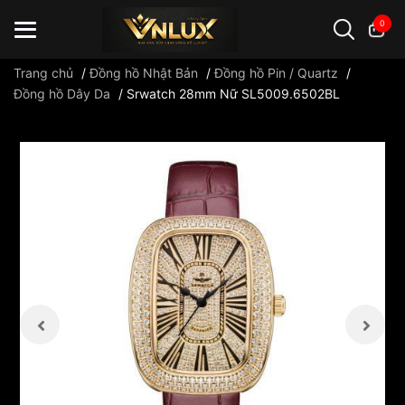
0
Trang chủ
/
Đồng hồ Nhật Bản
/
Đồng hồ Pin / Quartz
/
Đồng hồ Dây Da
/
Srwatch 28mm Nữ SL5009.6502BL
Đồng hồ casio
đồng hồ G-Shock
đồng hồ Orient
...