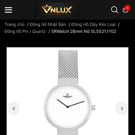
0
Trang chủ
/
Đồng hồ Nhật Bản
/
Đông Hồ Dây Kim Loại
/
Đồng hồ Pin / Quartz
/
SRWatch 28mm Nữ SL5521.1102
Đồng hồ casio
đồng hồ G-Shock
đồng hồ Orient
...