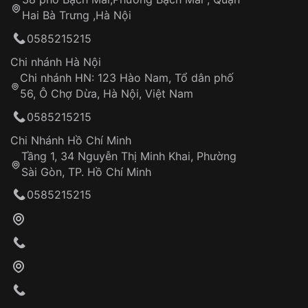
Tự ý sửa chữa
Hai Bà Trưng ,Hà Nội
Can thiệp tại các nơi không thuộc hệ
0585215215
thống VNLUX
Hotline: 0585 215 215
Chi nhánh Hà Nội
Chi nhánh HN: 123 Hào Nam, Tổ dân phố
Từ khóa SEO:
56, Ô Chợ Dừa, Hà Nội, Việt Nam
Hỗ trợ nhanh chóng – minh bạch
0585215215
Đảm bảo quyền lợi khách hàng
Đồng hành cùng khách hàng trong suốt quá
Chi Nhánh Hồ Chí Minh
trình sử dụng
Tầng 1, 34 Nguyễn Thị Minh Khai, Phường
Sài Gòn, TP. Hồ Chí Minh
Giao hàng tận nơi
0585215215
Khách hàng kiểm tra và thanh toán trực tiếp
cho nhân viên giao hàng
Xác nhận đơn hàng và thanh toán
VNLUX tiến hành giao hàng đến địa chỉ yêu
cầu