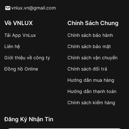
Từ khóa SEO:
vnlux.vn@gmail.com
Về VNLUX
Chính Sách Chung
Tải App VnLux
Chính sách bảo hành
Áp dụng với các đơn hàng giá trị cao hoặc
Liên hệ
Chính sách bảo mật
sản phẩm đặc biệt
Khách hàng cần
đặt cọc trước 10% giá trị đơn
Giới thiệu về công ty
Chính sách vận chuyển
hàng
Số tiền còn lại thanh toán khi nhận hàng hoặc
Đồng hồ Online
Chính sách đổi trả
theo thỏa thuận
Hướng dẫn mua hàng
Lợi ích của việc đặt cọc:
Hướng dẫn thanh toán
✔️ Đảm bảo xử lý đơn hàng nhanh chóng
Chính sách kiểm hàng
✔️ Hạn chế tình trạng hủy đơn không mong
muốn
Đăng Ký Nhận Tin
Từ khóa SEO: