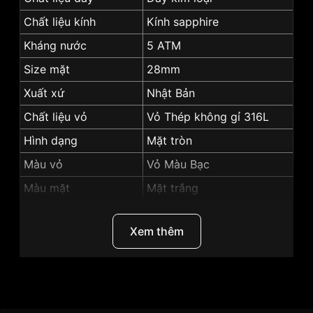
Chất liệu kính
Kính sapphire
Kháng nước
5 ATM
Size mặt
28mm
Xuất xứ
Nhật Bản
Chất liệu vỏ
Vỏ Thép không gỉ 316L
Hình dạng
Mặt tròn
Màu vỏ
Vỏ Màu Bạc
Màu mặt
Mặt trắng
Tính năng
Giờ, phút
Xem thêm
Những sản phẩm tương tự
"SRWatch 28mm Nữ
SL5521.1102":
Thương Hiệu
SRwatch