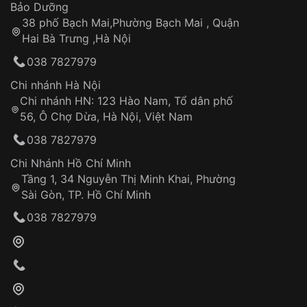
Thời gian tính từ khi xác nhận đơn hàng thành
Vỏ đồng hồ
Bảo Dưỡng
công
Sản phẩm đã bị:
38 phố Bạch Mai,Phường Bạch Mai , Quận
Tự ý sửa chữa
Hai Bà Trưng ,Hà Nội
Can thiệp tại các nơi không thuộc hệ
038 7827979
thống VNLUX
Hotline: 0585 215 215
Chi nhánh Hà Nội
Chi nhánh HN: 123 Hào Nam, Tổ dân phố
Từ khóa SEO:
56, Ô Chợ Dừa, Hà Nội, Việt Nam
Hỗ trợ nhanh chóng – minh bạch
038 7827979
Đảm bảo quyền lợi khách hàng
Đồng hành cùng khách hàng trong suốt quá
Chi Nhánh Hồ Chí Minh
trình sử dụng
Tầng 1, 34 Nguyễn Thị Minh Khai, Phường
Sài Gòn, TP. Hồ Chí Minh
Giao hàng tận nơi
038 7827979
Khách hàng kiểm tra và thanh toán trực tiếp
cho nhân viên giao hàng
Xác nhận đơn hàng và thanh toán
VNLUX tiến hành giao hàng đến địa chỉ yêu