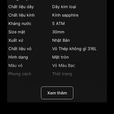
Chất liệu dây
Dây kim loại
Chất liệu kính
Kính sapphire
Kháng nước
5 ATM
Size mặt
30mm
Xuất xứ
Nhật Bản
Chất liệu vỏ
Vỏ Thép không gỉ 316L
Hình dạng
Mặt tròn
Màu vỏ
Vỏ Màu Bạc
Phong cách
Thời trang
Tính năng
Lịch ngày,giờ, phút, giây
Độ dày
6mm
Xem thêm
Màu mặt
Mặt đen
Những sản phẩm tương tự
"SRWatch 30mm Nữ
SL80081.1101CF":