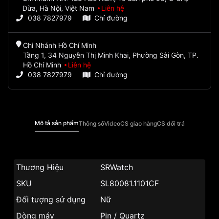
Dừa, Hà Nội, Việt Nam
Liên hệ
038 7827979
Chỉ đường
Chi Nhánh Hồ Chí Minh
Tầng 1, 34 Nguyễn Thị Minh Khai, Phường Sài Gòn, TP.
Hồ Chí Minh
Liên hệ
038 7827979
Chỉ đường
Mô tả sản phẩm
Thông số
Video
CS giao hàng
CS đổi trả
Thương Hiệu
SRWatch
SKU
SL80081.1101CF
Đối tượng sử dụng
Nữ
Dòng máy
Pin / Quartz