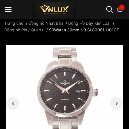
0
Trang chủ
/
Đồng hồ Nhật Bản
/
Đông Hồ Dây Kim Loại
/
Đồng hồ Pin / Quartz
/
SRWatch 30mm Nữ SL80081.1101CF
Đồng hồ casio
đồng hồ G-Shock
đồng hồ Orient
...