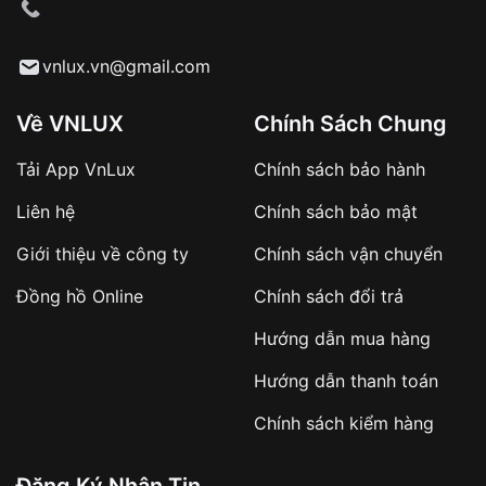
cầu
Từ khóa SEO:
vnlux.vn@gmail.com
Về VNLUX
Chính Sách Chung
Tải App VnLux
Chính sách bảo hành
Áp dụng với các đơn hàng giá trị cao hoặc
Liên hệ
Chính sách bảo mật
sản phẩm đặc biệt
Khách hàng cần
đặt cọc trước 10% giá trị đơn
Giới thiệu về công ty
Chính sách vận chuyển
hàng
Số tiền còn lại thanh toán khi nhận hàng hoặc
Đồng hồ Online
Chính sách đổi trả
theo thỏa thuận
Hướng dẫn mua hàng
Lợi ích của việc đặt cọc:
Hướng dẫn thanh toán
✔️ Đảm bảo xử lý đơn hàng nhanh chóng
Chính sách kiểm hàng
✔️ Hạn chế tình trạng hủy đơn không mong
muốn
Đăng Ký Nhận Tin