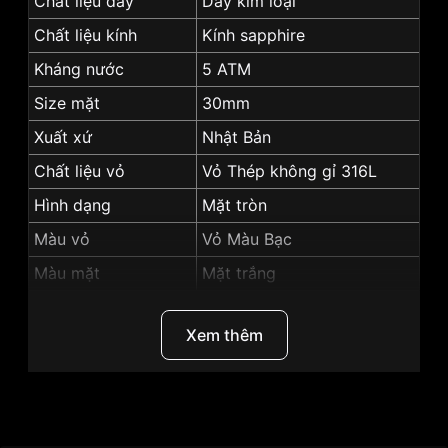
Chất liệu dây
Dây kim loại
Chất liệu kính
Kính sapphire
Kháng nước
5 ATM
Size mặt
30mm
Xuất xứ
Nhật Bản
Chất liệu vỏ
Vỏ Thép không gỉ 316L
Hình dạng
Mặt tròn
Màu vỏ
Vỏ Màu Bạc
Màu mặt
Mặt trắng
Tính năng
Lịch ngày, Giờ, phút, giây
Xem thêm
Những sản phẩm tương tự
"SRWatch 30mm Nữ
SL1076.1102TE":
Thương Hiệu
SRwatch