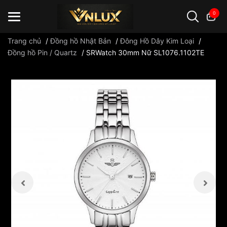
0
Trang chủ
/
Đồng hồ Nhật Bản
/
Đông Hồ Dây Kim Loại
/
Đồng hồ Pin / Quartz
/
SRWatch 30mm Nữ SL1076.1102TE
Đồng hồ casio
đồng hồ G-Shock
đồng hồ Orient
...