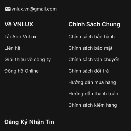
Từ khóa SEO:
vnlux.vn@gmail.com
Về VNLUX
Chính Sách Chung
Tải App VnLux
Chính sách bảo hành
Áp dụng với các đơn hàng giá trị cao hoặc
Liên hệ
Chính sách bảo mật
sản phẩm đặc biệt
Khách hàng cần
đặt cọc trước 10% giá trị đơn
Giới thiệu về công ty
Chính sách vận chuyển
hàng
Số tiền còn lại thanh toán khi nhận hàng hoặc
Đồng hồ Online
Chính sách đổi trả
theo thỏa thuận
Hướng dẫn mua hàng
Lợi ích của việc đặt cọc:
Hướng dẫn thanh toán
✔️ Đảm bảo xử lý đơn hàng nhanh chóng
Chính sách kiểm hàng
✔️ Hạn chế tình trạng hủy đơn không mong
muốn
Đăng Ký Nhận Tin
Từ khóa SEO: