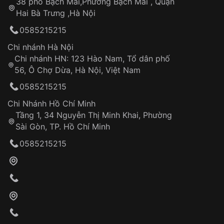
38 phố Bạch Mai,Phường Bạch Mai , Quận
Tự ý sửa chữa
Hai Bà Trưng ,Hà Nội
Can thiệp tại các nơi không thuộc hệ
0585215215
thống VNLUX
Hotline: 0585 215 215
Chi nhánh Hà Nội
Chi nhánh HN: 123 Hào Nam, Tổ dân phố
Từ khóa SEO:
56, Ô Chợ Dừa, Hà Nội, Việt Nam
Hỗ trợ nhanh chóng – minh bạch
0585215215
Đảm bảo quyền lợi khách hàng
Đồng hành cùng khách hàng trong suốt quá
Chi Nhánh Hồ Chí Minh
trình sử dụng
Tầng 1, 34 Nguyễn Thị Minh Khai, Phường
Sài Gòn, TP. Hồ Chí Minh
Giao hàng tận nơi
0585215215
Khách hàng kiểm tra và thanh toán trực tiếp
cho nhân viên giao hàng
Xác nhận đơn hàng và thanh toán
VNLUX tiến hành giao hàng đến địa chỉ yêu
cầu