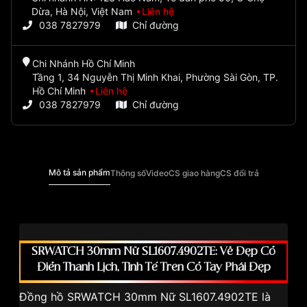
Dừa, Hà Nội, Việt Nam
Liên hệ
038 7827979
Chỉ đường
Chi Nhánh Hồ Chí Minh
Tầng 1, 34 Nguyễn Thị Minh Khai, Phường Sài Gòn, TP.
Hồ Chí Minh
Liên hệ
038 7827979
Chỉ đường
Mô tả sản phẩm
Thông số
Video
CS giao hàng
CS đổi trả
SRWATCH 30mm Nữ SL1607.4902TE: Vẻ Đẹp Cổ
Điển Thanh Lịch, Tinh Tế Trên Cổ Tay Phái Đẹp
Đồng hồ SRWATCH 30mm Nữ SL1607.4902TE là