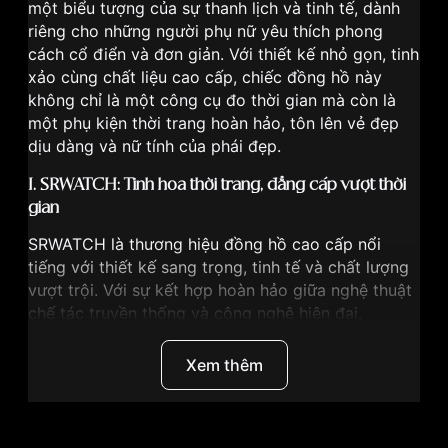
một biểu tượng của sự thanh lịch và tinh tế, dành
riêng cho những người phụ nữ yêu thích phong
cách cổ điển và đơn giản. Với thiết kế nhỏ gọn, tinh
xảo cùng chất liệu cao cấp, chiếc đồng hồ này
không chỉ là một công cụ đo thời gian mà còn là
một phụ kiện thời trang hoàn hảo, tôn lên vẻ đẹp
dịu dàng và nữ tính của phái đẹp.
I. SRWATCH: Tinh hoa thời trang, đẳng cấp vượt thời
gian
SRWATCH
là thương hiệu đồng hồ cao cấp nổi
tiếng với thiết kế sang trọng, tinh tế và chất lượng
vượt trội. Với sự kết hợp hoàn hảo giữa nghệ thuật
chế tác truyền thống và công nghệ hiện đại,
SRWATCH đã tạo nên những chiếc đồng hồ không
chỉ là công cụ đo thời gian mà còn là biểu tượng
Xem thêm
của phong cách và đẳng cấp.
Đặc trưng của đồng hồ SRWATCH: