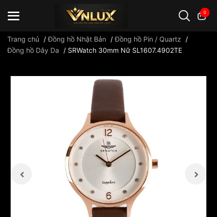
0
Trang chủ
/
Đồng hồ Nhật Bản
/
Đồng hồ Pin / Quartz
/
Đồng hồ Dây Da
/
SRWatch 30mm Nữ SL1607.4902TE
Đồng hồ casio
đồng hồ G-Shock
đồng hồ Orient
...