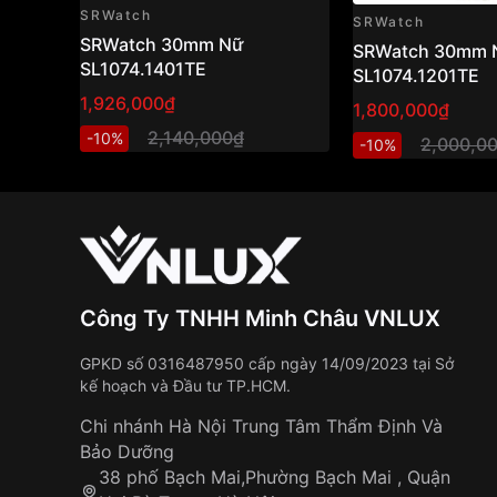
SRWatch
SRWatch
SRWatch 30mm Nữ
SRWatch 30mm 
SL1074.1401TE
SL1074.1201TE
1,926,000₫
1,800,000₫
2,140,000₫
-10%
2,000,0
-10%
Công Ty TNHH Minh Châu VNLUX
GPKD số 0316487950 cấp ngày 14/09/2023 tại Sở
kế hoạch và Đầu tư TP.HCM.
Chi nhánh Hà Nội Trung Tâm Thẩm Định Và
Bảo Dưỡng
38 phố Bạch Mai,Phường Bạch Mai , Quận