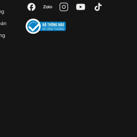
ng
oán
àng