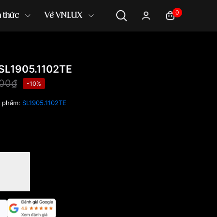
0
n thức
Về VNLUX
SL1905.1102TE
000₫
-10%
n phẩm:
SL1905.1102TE