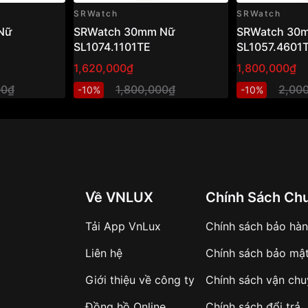
SRWatch
SRWatch
Nữ
SRWatch 30mm Nữ
SRWatch 30
SL1074.1101TE
SL1057.4601
1,620,000₫
1,800,000₫
00₫
1,800,000₫
2,00
-10%
-10%
Về VNLUX
Chính Sách Ch
Tải App VnLux
Chính sách bảo hà
Liên hệ
Chính sách bảo mậ
Giới thiệu về công ty
Chính sách vận ch
Đồng hồ Online
Chính sách đổi trả