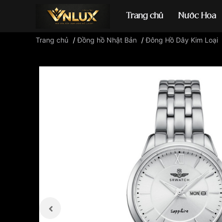
Trang chủ
Nước Hoa
Trang chủ
/
Đồng hồ Nhật Bản
/
Đông Hồ Dây Kim Loại
Đồng hồ casio
đ