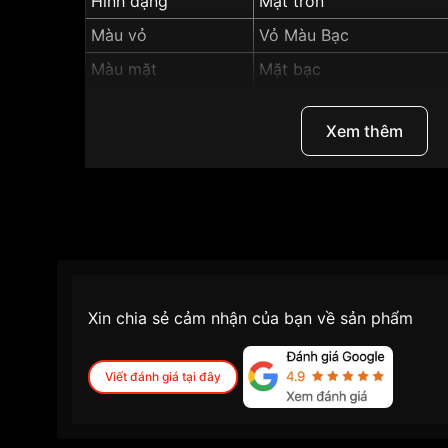
Hình dạng
Mặt tròn
Màu vỏ
Vỏ Màu Bạc
Màu mặt
Mặt bạc
Tính năng
Dạ quang, Lịch thứ, Lịch 
Xem thêm
Những sản phẩm tương tự
"SRWatch 30mm Nữ 
Xin chia sẻ cảm nhận của bạn về sản phẩm
Viết đánh giá tại đây