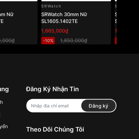
SRWatch
SRWatch
mm Nữ
SRWatch 30mm Nữ
SRWatch
TE
SL1605.1402TE
SL80071.
1,665,000₫
1,470,000
0,000₫
1,850,000₫
2
-10%
-40%
ung
Đăng Ký Nhận Tin
nh
Đăng ký
t
uyển
Theo Dõi Chúng Tôi