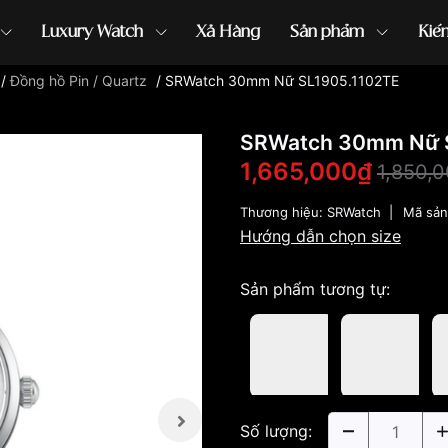
Luxury Watch
Xả Hàng
Sản phẩm
Kiế
/
Đồng hồ Pin / Quartz
/
SRWatch 30mm Nữ SL1905.1102TE
ồng hồ G-Shock
đồng hồ Orient
...
SRWatch 30mm Nữ 
1,665,000₫
1,850,
Thương hiệu:
SRWatch
|
Mã sả
Hướng dẫn chọn size
Sản phẩm tương tự:
Số lượng: