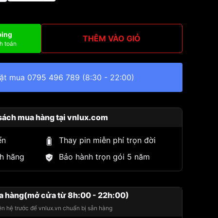
ping
THÊM VÀO GIỎ
h toán
đặt mua
0795 496 789
(8:30 - 22:00)
sách mua hàng tại vnlux.com
ển
Thay pin miễn phí trọn đời
h hãng
Bảo hành trọn gói 5 năm
a hàng(mở cửa từ 8h:00 - 22h:00)
iên hệ trước để vnlux.vn chuẩn bị sẵn hàng