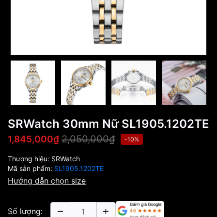
SRWatch 30mm Nữ SL1905.1202TE
2,050,000₫
1,845,000₫
-10%
Thương hiệu:
SRWatch
Mã sản phẩm:
SL1905.1202TE
Hướng dẫn chọn size
Số lượng: