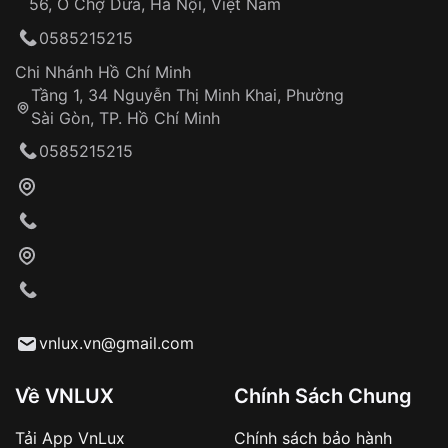
56, Ô Chợ Dừa, Hà Nội, Việt Nam
Hỗ trợ nhanh chóng – minh bạch
0585215215
Đảm bảo quyền lợi khách hàng
Đồng hành cùng khách hàng trong suốt quá
Chi Nhánh Hồ Chí Minh
trình sử dụng
Tầng 1, 34 Nguyễn Thị Minh Khai, Phường
Sài Gòn, TP. Hồ Chí Minh
Giao hàng tận nơi
0585215215
Khách hàng kiểm tra và thanh toán trực tiếp
cho nhân viên giao hàng
Xác nhận đơn hàng và thanh toán
VNLUX tiến hành giao hàng đến địa chỉ yêu
cầu
Từ khóa SEO:
vnlux.vn@gmail.com
Về VNLUX
Chính Sách Chung
Tải App VnLux
Chính sách bảo hành