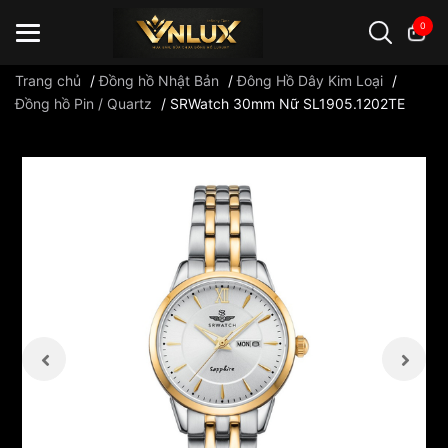
0
Trang chủ
/
Đồng hồ Nhật Bản
/
Đông Hồ Dây Kim Loại
/
Đồng hồ Pin / Quartz
/
SRWatch 30mm Nữ SL1905.1202TE
Đồng hồ casio
đồng hồ G-Shock
đồng hồ Orient
...