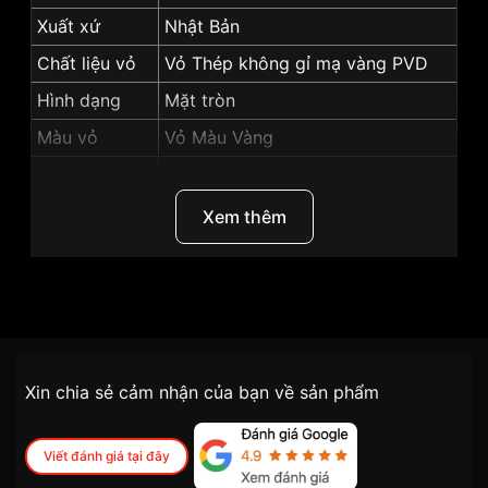
Xuất xứ
Nhật Bản
Chất liệu vỏ
Vỏ Thép không gỉ mạ vàng PVD
Hình dạng
Mặt tròn
Màu vỏ
Vỏ Màu Vàng
Màu mặt
Mặt trắng
Dạ quang, Lịch thứ, Lịch ngày,
Xem thêm
Tính năng
Giờ, phút, giây
Những sản phẩm tương tự
"SRWatch 30mm Nữ
SL1905.1202TE":
Thương Hiệu
SRwatch
SKU
SL1905.1202TE
Chính sách vận chuyển VNLUX
Xin chia sẻ cảm nhận của bạn về sản phẩm
tiện lợi –
Đối tượng sử dụng
Nữ
nhanh chóng – minh bạch
Dòng máy
Pin / Quartz
Viết đánh giá tại đây