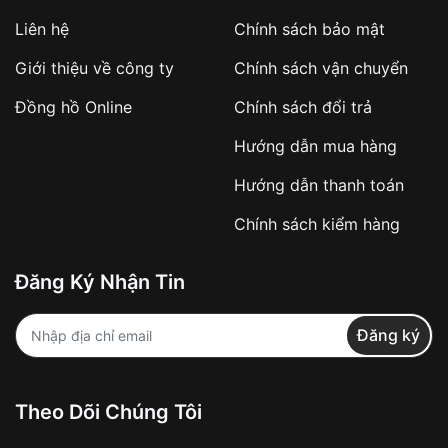
Áp dụng với các đơn hàng giá trị cao hoặc
Liên hệ
Chính sách bảo mật
sản phẩm đặc biệt
Khách hàng cần
đặt cọc trước 10% giá trị đơn
Giới thiệu về công ty
Chính sách vận chuyển
hàng
Số tiền còn lại thanh toán khi nhận hàng hoặc
Đồng hồ Online
Chính sách đổi trả
theo thỏa thuận
Hướng dẫn mua hàng
Lợi ích của việc đặt cọc:
Hướng dẫn thanh toán
✔️ Đảm bảo xử lý đơn hàng nhanh chóng
Chính sách kiểm hàng
✔️ Hạn chế tình trạng hủy đơn không mong
muốn
Đăng Ký Nhận Tin
Từ khóa SEO:
Đăng ký
Khách hàng được
kiểm tra hàng trước khi
Theo Dõi Chúng Tôi
thanh toán