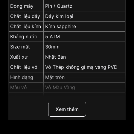
Dòng máy
Pin / Quartz
Chất liệu dây
Dây kim loại
Chất liệu kính
Kính sapphire
Kháng nước
5 ATM
Size mặt
30mm
Xuất xứ
Nhật Bản
Chất liệu vỏ
Vỏ Thép không gỉ mạ vàng PVD
Hình dạng
Mặt tròn
Màu vỏ
Vỏ Màu Vàng
Màu mặt
Mặt bạc
Dạ quang, Lịch thứ, Lịch ngày,
Xem thêm
Tính năng
Giờ, phút, giây
Những sản phẩm tương tự
"SRWatch 30mm Nữ
SL1905.1402TE":