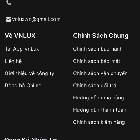
cầu
Từ khóa SEO:
vnlux.vn@gmail.com
Về VNLUX
Chính Sách Chung
Tải App VnLux
Chính sách bảo hành
Áp dụng với các đơn hàng giá trị cao hoặc
Liên hệ
Chính sách bảo mật
sản phẩm đặc biệt
Khách hàng cần
đặt cọc trước 10% giá trị đơn
Giới thiệu về công ty
Chính sách vận chuyển
hàng
Số tiền còn lại thanh toán khi nhận hàng hoặc
Đồng hồ Online
Chính sách đổi trả
theo thỏa thuận
Hướng dẫn mua hàng
Lợi ích của việc đặt cọc:
Hướng dẫn thanh toán
✔️ Đảm bảo xử lý đơn hàng nhanh chóng
Chính sách kiểm hàng
✔️ Hạn chế tình trạng hủy đơn không mong
muốn
Đăng Ký Nhận Tin