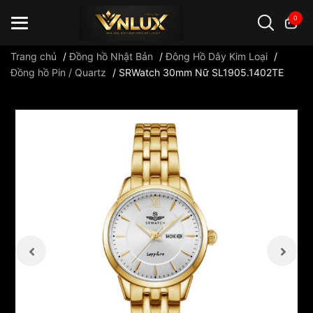
0
Trang chủ
/
Đồng hồ Nhật Bản
/
Đông Hồ Dây Kim Loại
/
Đồng hồ Pin / Quartz
/
SRWatch 30mm Nữ SL1905.1402TE
Đồng hồ casio
đồng hồ G-Shock
đồng hồ Orient
...