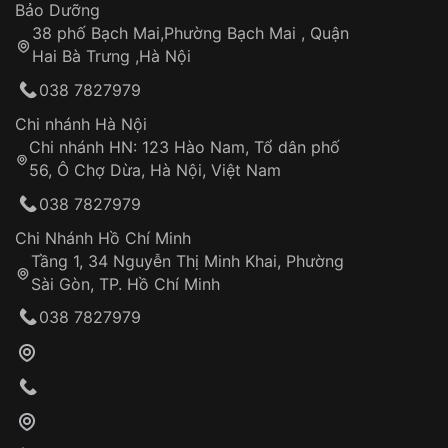
Thời gian tính từ khi xác nhận đơn hàng thành
Vỏ đồng hồ
Bảo Dưỡng
công
Sản phẩm đã bị:
38 phố Bạch Mai,Phường Bạch Mai , Quận
Tự ý sửa chữa
Hai Bà Trưng ,Hà Nội
Can thiệp tại các nơi không thuộc hệ
038 7827979
thống VNLUX
Hotline: 0585 215 215
Chi nhánh Hà Nội
Chi nhánh HN: 123 Hào Nam, Tổ dân phố
Từ khóa SEO:
56, Ô Chợ Dừa, Hà Nội, Việt Nam
Hỗ trợ nhanh chóng – minh bạch
038 7827979
Đảm bảo quyền lợi khách hàng
Đồng hành cùng khách hàng trong suốt quá
Chi Nhánh Hồ Chí Minh
trình sử dụng
Tầng 1, 34 Nguyễn Thị Minh Khai, Phường
Sài Gòn, TP. Hồ Chí Minh
Giao hàng tận nơi
038 7827979
Khách hàng kiểm tra và thanh toán trực tiếp
cho nhân viên giao hàng
Xác nhận đơn hàng và thanh toán
VNLUX tiến hành giao hàng đến địa chỉ yêu