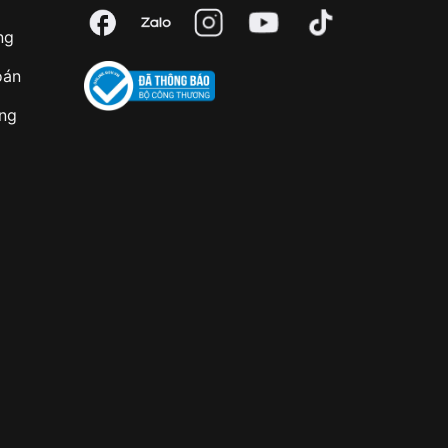
ng
oán
àng