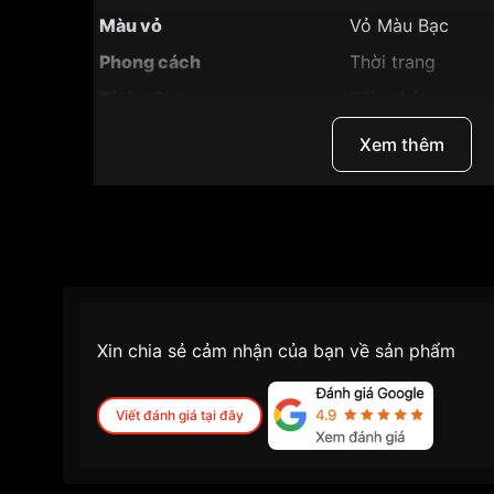
Màu vỏ
Vỏ Màu Bạc
Phong cách
Thời trang
Tính năng
Giờ, phút
Độ dày
5mm
Xem thêm
Màu mặt
Mặt đen
Những sản phẩm tương tự
"SRWatch 30mm Nữ
Xin chia sẻ cảm nhận của bạn về sản phẩm
Viết đánh giá tại đây