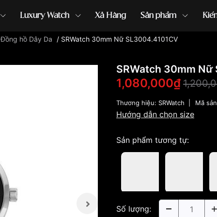
Luxury Watch
Xả Hàng
Sản phẩm
Kiế
/
Đồng hồ Dây Da
/
SRWatch 30mm Nữ SL3004.4101CV
ồng hồ G-Shock
đồng hồ Orient
...
SRWatch 30mm Nữ 
1,080,000₫
1,200,
Thương hiệu:
SRWatch
|
Mã sả
Hướng dẫn chọn size
Sản phẩm tương tự:
Số lượng: