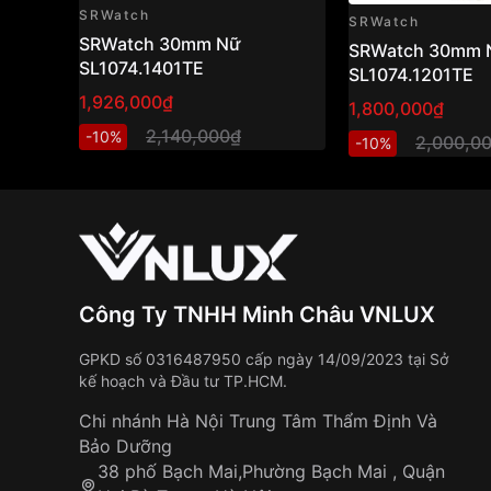
SRWatch
SRWatch
SRWatch 30mm Nữ
SRWatch 30mm 
SL1074.1401TE
SL1074.1201TE
1,926,000₫
1,800,000₫
2,140,000₫
-10%
2,000,0
-10%
Công Ty TNHH Minh Châu VNLUX
GPKD số 0316487950 cấp ngày 14/09/2023 tại Sở
kế hoạch và Đầu tư TP.HCM.
Chi nhánh Hà Nội Trung Tâm Thẩm Định Và
Bảo Dưỡng
38 phố Bạch Mai,Phường Bạch Mai , Quận