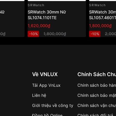
SRWatch
SRWatch
Nữ
SRWatch 30mm Nữ
SRWatch 30
SL1074.1101TE
SL1057.4601
1,620,000₫
1,800,000₫
00₫
1,800,000₫
2,00
-10%
-10%
Về VNLUX
Chính Sách Ch
Tải App VnLux
Chính sách bảo hà
Liên hệ
Chính sách bảo mậ
Giới thiệu về công ty
Chính sách vận ch
Đồng hồ Online
Chính sách đổi trả