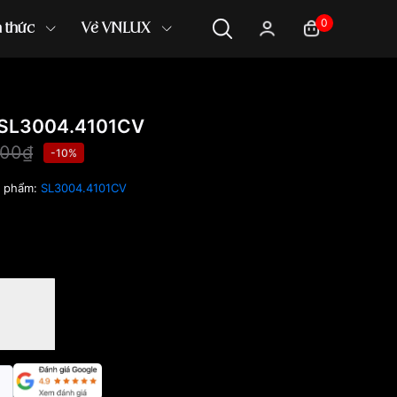
0
n thức
Về VNLUX
SL3004.4101CV
000₫
-10%
n phẩm:
SL3004.4101CV