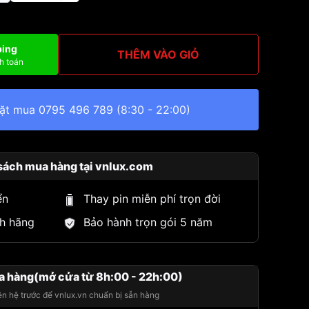
ping
THÊM VÀO GIỎ
h toán
đặt mua
0795 496 789
(8:30 - 22:00)
sách mua hàng tại vnlux.com
ển
Thay pin miễn phí trọn đời
h hãng
Bảo hành trọn gói 5 năm
a hàng(mở cửa từ 8h:00 - 22h:00)
iên hệ trước để vnlux.vn chuẩn bị sẵn hàng