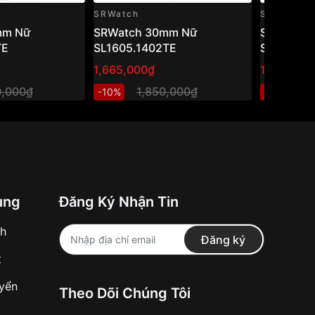
SRWatch
SRWatch
mm Nữ
SRWatch 30mm Nữ
SRWatch
TE
SL1605.1402TE
SL80071.
1,665,000₫
1,470,000
0,000₫
1,850,000₫
2
-10%
-40%
ung
Đăng Ký Nhận Tin
nh
Đăng ký
t
uyển
Theo Dõi Chúng Tôi