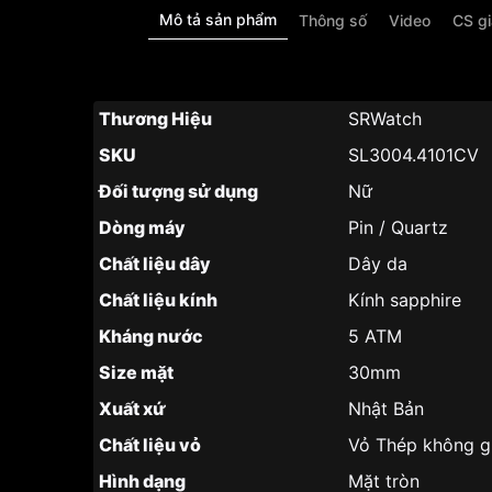
Mô tả sản phẩm
Thông số
Video
CS g
Thương Hiệu
SRWatch
SKU
SL3004.4101CV
Đối tượng sử dụng
Nữ
Dòng máy
Pin / Quartz
Chất liệu dây
Dây da
Chất liệu kính
Kính sapphire
Kháng nước
5 ATM
Size mặt
30mm
Xuất xứ
Nhật Bản
Chất liệu vỏ
Vỏ Thép không g
Hình dạng
Mặt tròn