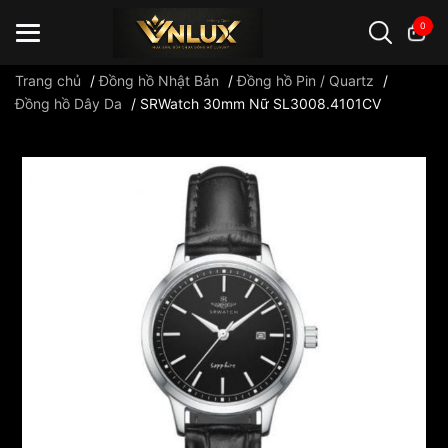
0
Trang chủ
/
Đồng hồ Nhật Bản
/
Đồng hồ Pin / Quartz
/
Đồng hồ Dây Da
/
SRWatch 30mm Nữ SL3008.4101CV
Đồng hồ casio
đồng hồ G-Shock
đồng hồ Orient
...