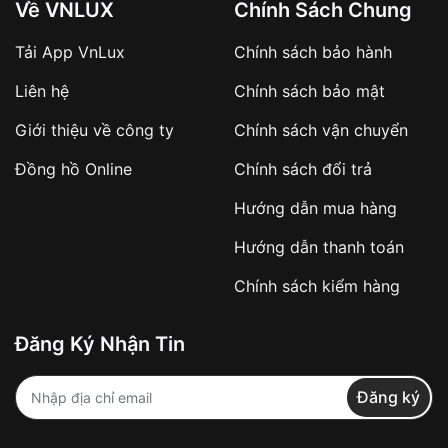
Về VNLUX
Chính Sách Chung
Tải App VnLux
Chính sách bảo hành
Áp dụng với các đơn hàng giá trị cao hoặc
Liên hệ
Chính sách bảo mật
sản phẩm đặc biệt
Khách hàng cần
đặt cọc trước 10% giá trị đơn
Giới thiệu về công ty
Chính sách vận chuyển
hàng
Số tiền còn lại thanh toán khi nhận hàng hoặc
Đồng hồ Online
Chính sách đổi trả
theo thỏa thuận
Hướng dẫn mua hàng
Lợi ích của việc đặt cọc:
Hướng dẫn thanh toán
✔️ Đảm bảo xử lý đơn hàng nhanh chóng
Chính sách kiểm hàng
✔️ Hạn chế tình trạng hủy đơn không mong
muốn
Đăng Ký Nhận Tin
Từ khóa SEO:
Đăng ký