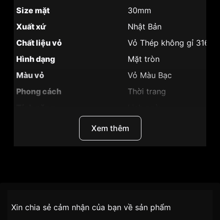
Size mặt
30mm
Xuất xứ
Nhật Bản
Chất liệu vỏ
Vỏ Thép không gỉ 316L
Hình dạng
Mặt tròn
Màu vỏ
Vỏ Màu Bạc
Phong cách
Thời trang
Tính năng
Lịch ngày
Độ dày
5mm
Xem thêm
Màu mặt
Mặt trắng
Những sản phẩm tương tự
"SRWatch 30mm Nữ
SL3008.4101CV":
Thương Hiệu
SRWatch
SKU
SL3008.4101CV
Chính sách vận chuyển VNLUX
Xin chia sẻ cảm nhận của bạn về sản phẩm
tiện lợi –
Đối tượng sử dụng
Nữ