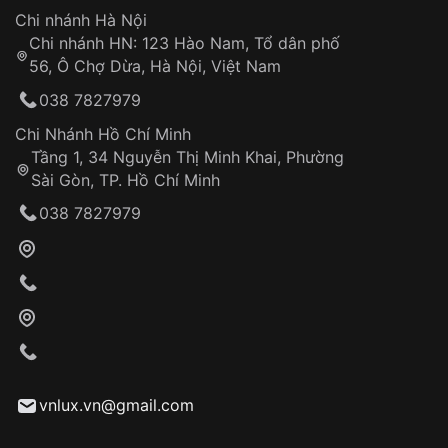
Hotline: 0585 215 215
Chi nhánh Hà Nội
Chi nhánh HN: 123 Hào Nam, Tổ dân phố
Từ khóa SEO:
56, Ô Chợ Dừa, Hà Nội, Việt Nam
Hỗ trợ nhanh chóng – minh bạch
038 7827979
Đảm bảo quyền lợi khách hàng
Đồng hành cùng khách hàng trong suốt quá
Chi Nhánh Hồ Chí Minh
trình sử dụng
Tầng 1, 34 Nguyễn Thị Minh Khai, Phường
Sài Gòn, TP. Hồ Chí Minh
Giao hàng tận nơi
038 7827979
Khách hàng kiểm tra và thanh toán trực tiếp
cho nhân viên giao hàng
Xác nhận đơn hàng và thanh toán
VNLUX tiến hành giao hàng đến địa chỉ yêu
cầu
Từ khóa SEO:
vnlux.vn@gmail.com