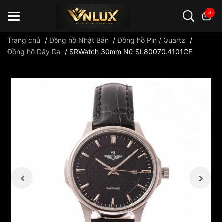
0
Trang chủ
/
Đồng hồ Nhật Bản
/
Đồng hồ Pin / Quartz
/
Đồng hồ Dây Da
/
SRWatch 30mm Nữ SL80070.4101CF
Đồng hồ casio
đồng hồ G-Shock
đồng hồ Orient
...