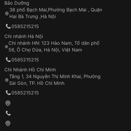
Thời gian tính từ khi xác nhận đơn hàng thành
Vỏ đồng hồ
Bảo Dưỡng
công
Sản phẩm đã bị:
38 phố Bạch Mai,Phường Bạch Mai , Quận
Tự ý sửa chữa
Hai Bà Trưng ,Hà Nội
Can thiệp tại các nơi không thuộc hệ
0585215215
thống VNLUX
Hotline: 0585 215 215
Chi nhánh Hà Nội
Chi nhánh HN: 123 Hào Nam, Tổ dân phố
Từ khóa SEO:
56, Ô Chợ Dừa, Hà Nội, Việt Nam
Hỗ trợ nhanh chóng – minh bạch
0585215215
Đảm bảo quyền lợi khách hàng
Đồng hành cùng khách hàng trong suốt quá
Chi Nhánh Hồ Chí Minh
trình sử dụng
Tầng 1, 34 Nguyễn Thị Minh Khai, Phường
Sài Gòn, TP. Hồ Chí Minh
Giao hàng tận nơi
0585215215
Khách hàng kiểm tra và thanh toán trực tiếp
cho nhân viên giao hàng
Xác nhận đơn hàng và thanh toán
VNLUX tiến hành giao hàng đến địa chỉ yêu