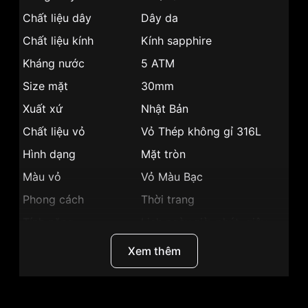
Chất liệu dây
Dây da
Chất liệu kính
Kính sapphire
Kháng nước
5 ATM
Size mặt
30mm
Xuất xứ
Nhật Bản
Chất liệu vỏ
Vỏ Thép không gỉ 316L
Hình dạng
Mặt tròn
Màu vỏ
Vỏ Màu Bạc
Phong cách
Thời trang
Tính năng
Lịch ngày,giờ, phút, giây
Độ dày
6mm
Xem thêm
Màu mặt
Mặt đen
Những sản phẩm tương tự
"SRWatch 30mm Nữ
SL80070.4101CF":