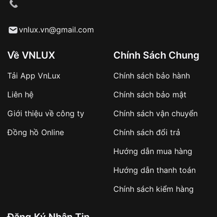
cầu
Từ khóa SEO:
vnlux.vn@gmail.com
Về VNLUX
Chính Sách Chung
Tải App VnLux
Chính sách bảo hành
Áp dụng với các đơn hàng giá trị cao hoặc
Liên hệ
Chính sách bảo mật
sản phẩm đặc biệt
Khách hàng cần
đặt cọc trước 10% giá trị đơn
Giới thiệu về công ty
Chính sách vận chuyển
hàng
Số tiền còn lại thanh toán khi nhận hàng hoặc
Đồng hồ Online
Chính sách đổi trả
theo thỏa thuận
Hướng dẫn mua hàng
Lợi ích của việc đặt cọc:
Hướng dẫn thanh toán
✔️ Đảm bảo xử lý đơn hàng nhanh chóng
Chính sách kiểm hàng
✔️ Hạn chế tình trạng hủy đơn không mong
muốn
Đăng Ký Nhận Tin