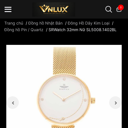
0
Trang chủ
/
Đồng hồ Nhật Bản
/
Đông Hồ Dây Kim Loại
/
Đồng hồ Pin / Quartz
/
SRWatch 32mm Nữ SL5008.1402BL
Đồng hồ casio
đồng hồ G-Shock
đồng hồ Orient
...