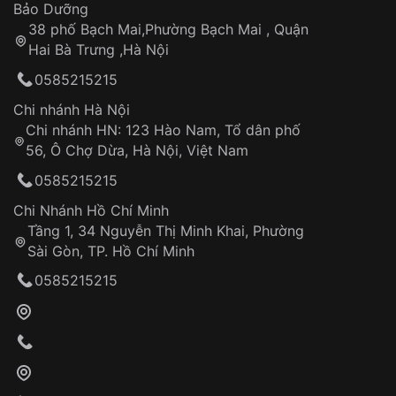
Thời gian tính từ khi xác nhận đơn hàng thành
Vỏ đồng hồ
Bảo Dưỡng
công
Sản phẩm đã bị:
38 phố Bạch Mai,Phường Bạch Mai , Quận
Tự ý sửa chữa
Hai Bà Trưng ,Hà Nội
Can thiệp tại các nơi không thuộc hệ
0585215215
thống VNLUX
Hotline: 0585 215 215
Chi nhánh Hà Nội
Chi nhánh HN: 123 Hào Nam, Tổ dân phố
Từ khóa SEO:
56, Ô Chợ Dừa, Hà Nội, Việt Nam
Hỗ trợ nhanh chóng – minh bạch
0585215215
Đảm bảo quyền lợi khách hàng
Đồng hành cùng khách hàng trong suốt quá
Chi Nhánh Hồ Chí Minh
trình sử dụng
Tầng 1, 34 Nguyễn Thị Minh Khai, Phường
Sài Gòn, TP. Hồ Chí Minh
Giao hàng tận nơi
0585215215
Khách hàng kiểm tra và thanh toán trực tiếp
cho nhân viên giao hàng
Xác nhận đơn hàng và thanh toán
VNLUX tiến hành giao hàng đến địa chỉ yêu