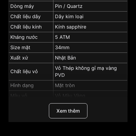
Dòng máy
Pin / Quartz
Chất liệu dây
Dây kim loại
Chất liệu kính
Kính sapphire
Kháng nước
5 ATM
Size mặt
34mm
Xuất xứ
Nhật Bản
Vỏ Thép không gỉ mạ vàng
Chất liệu vỏ
PVD
Hình dạng
Mặt tròn
Màu vỏ
Vỏ Màu Vàng
Màu mặt
Mặt trắng
Xem thêm
Tính năng
Lịch ngày, Giờ, phút, giây
Những sản phẩm tương tự
"SRWatch 32mm Nữ
SL5008.1402BL":