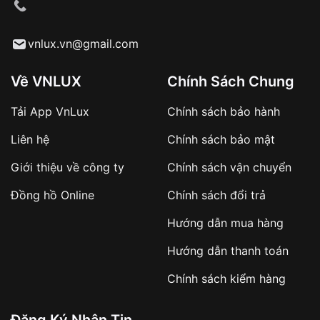
cầu
Từ khóa SEO:
vnlux.vn@gmail.com
Về VNLUX
Chính Sách Chung
Tải App VnLux
Chính sách bảo hành
Áp dụng với các đơn hàng giá trị cao hoặc
Liên hệ
Chính sách bảo mật
sản phẩm đặc biệt
Khách hàng cần
đặt cọc trước 10% giá trị đơn
Giới thiệu về công ty
Chính sách vận chuyển
hàng
Số tiền còn lại thanh toán khi nhận hàng hoặc
Đồng hồ Online
Chính sách đổi trả
theo thỏa thuận
Hướng dẫn mua hàng
Lợi ích của việc đặt cọc:
Hướng dẫn thanh toán
✔️ Đảm bảo xử lý đơn hàng nhanh chóng
Chính sách kiểm hàng
✔️ Hạn chế tình trạng hủy đơn không mong
muốn
Đăng Ký Nhận Tin