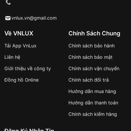
cầu
Từ khóa SEO:
vnlux.vn@gmail.com
Về VNLUX
Chính Sách Chung
Tải App VnLux
Chính sách bảo hành
Áp dụng với các đơn hàng giá trị cao hoặc
Liên hệ
Chính sách bảo mật
sản phẩm đặc biệt
Khách hàng cần
đặt cọc trước 10% giá trị đơn
Giới thiệu về công ty
Chính sách vận chuyển
hàng
Số tiền còn lại thanh toán khi nhận hàng hoặc
Đồng hồ Online
Chính sách đổi trả
theo thỏa thuận
Hướng dẫn mua hàng
Lợi ích của việc đặt cọc:
Hướng dẫn thanh toán
✔️ Đảm bảo xử lý đơn hàng nhanh chóng
Chính sách kiểm hàng
✔️ Hạn chế tình trạng hủy đơn không mong
muốn
Đăng Ký Nhận Tin