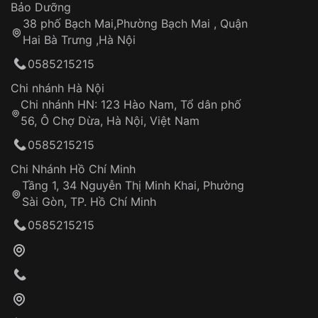
Thời gian tính từ khi xác nhận đơn hàng thành
Vỏ đồng hồ
Bảo Dưỡng
công
Sản phẩm đã bị:
38 phố Bạch Mai,Phường Bạch Mai , Quận
Tự ý sửa chữa
Hai Bà Trưng ,Hà Nội
Can thiệp tại các nơi không thuộc hệ
0585215215
thống VNLUX
Hotline: 0585 215 215
Chi nhánh Hà Nội
Chi nhánh HN: 123 Hào Nam, Tổ dân phố
Từ khóa SEO:
56, Ô Chợ Dừa, Hà Nội, Việt Nam
Hỗ trợ nhanh chóng – minh bạch
0585215215
Đảm bảo quyền lợi khách hàng
Đồng hành cùng khách hàng trong suốt quá
Chi Nhánh Hồ Chí Minh
trình sử dụng
Tầng 1, 34 Nguyễn Thị Minh Khai, Phường
Sài Gòn, TP. Hồ Chí Minh
Giao hàng tận nơi
0585215215
Khách hàng kiểm tra và thanh toán trực tiếp
cho nhân viên giao hàng
Xác nhận đơn hàng và thanh toán
VNLUX tiến hành giao hàng đến địa chỉ yêu