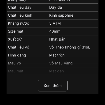
Chất liệu dây
Dây da
Chất liệu kính
Kính sapphire
Kháng nước
5 ATM
Size mặt
40mm
Xuất xứ
Nhật Bản
Chất liệu vỏ
Vỏ Thép không gỉ 316L
Hình dạng
Mặt tròn
Màu vỏ
Vỏ Màu Vàng
Màu mặt
Mặt đen
Độ dày
5mm
Xem thêm
Những sản phẩm tương tự
"Srwatch 40mm Nam
SG3001.4601CV":