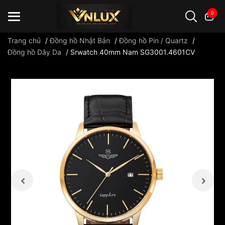
0
Trang chủ
/
Đồng hồ Nhật Bản
/
Đồng hồ Pin / Quartz
/
Đồng hồ Dây Da
/
Srwatch 40mm Nam SG3001.4601CV
Đồng hồ casio
đồng hồ G-Shock
đồng hồ Orient
...