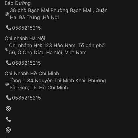
Thời gian tính từ khi xác nhận đơn hàng thành
Vỏ đồng hồ
Bảo Dưỡng
công
Sản phẩm đã bị:
38 phố Bạch Mai,Phường Bạch Mai , Quận
Tự ý sửa chữa
Hai Bà Trưng ,Hà Nội
Can thiệp tại các nơi không thuộc hệ
0585215215
thống VNLUX
Hotline: 0585 215 215
Chi nhánh Hà Nội
Chi nhánh HN: 123 Hào Nam, Tổ dân phố
Từ khóa SEO:
56, Ô Chợ Dừa, Hà Nội, Việt Nam
Hỗ trợ nhanh chóng – minh bạch
0585215215
Đảm bảo quyền lợi khách hàng
Đồng hành cùng khách hàng trong suốt quá
Chi Nhánh Hồ Chí Minh
trình sử dụng
Tầng 1, 34 Nguyễn Thị Minh Khai, Phường
Sài Gòn, TP. Hồ Chí Minh
Giao hàng tận nơi
0585215215
Khách hàng kiểm tra và thanh toán trực tiếp
cho nhân viên giao hàng
Xác nhận đơn hàng và thanh toán
VNLUX tiến hành giao hàng đến địa chỉ yêu