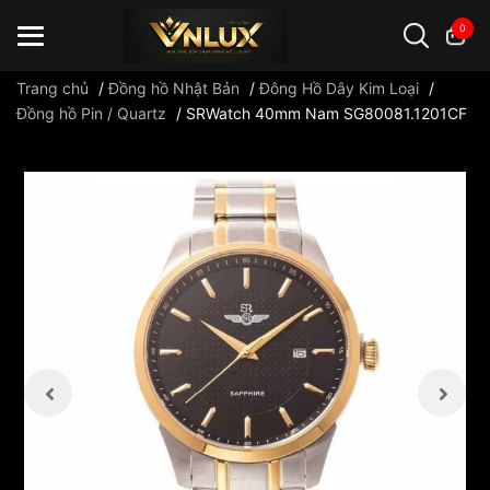
0
Trang chủ
/
Đồng hồ Nhật Bản
/
Đông Hồ Dây Kim Loại
/
Đồng hồ Pin / Quartz
/
SRWatch 40mm Nam SG80081.1201CF
Đồng hồ casio
đồng hồ G-Shock
đồng hồ Orient
...