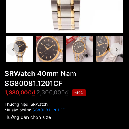
SRWatch 40mm Nam
SG80081.1201CF
2,300,000₫
1,380,000₫
-40%
Thương hiệu:
SRWatch
Mã sản phẩm:
SG80081.1201CF
Hướng dẫn chọn size