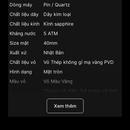
Dòng máy
Pin / Quartz
Chất liệu dây
Dây kim loại
Chất liệu kính
Kính sapphire
Kháng nước
5 ATM
Size mặt
40mm
Xuất xứ
Nhật Bản
Chất liệu vỏ
Vỏ Thép không gỉ mạ vàng PVD
Hình dạng
Mặt tròn
Màu vỏ
Vỏ Màu Vàng
Classic cổ điển, Trẻ trung, cá tính,
Phong cách
Sang trọng
Xem thêm
Tính năng
Lịch ngày,giờ, phút, giây
Độ dày
6.15mm
Màu mặt
Mặt trắng