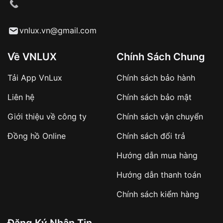
cầu
Từ khóa SEO:
vnlux.vn@gmail.com
Về VNLUX
Chính Sách Chung
Tải App VnLux
Chính sách bảo hành
Áp dụng với các đơn hàng giá trị cao hoặc
Liên hệ
Chính sách bảo mật
sản phẩm đặc biệt
Khách hàng cần
đặt cọc trước 10% giá trị đơn
Giới thiệu về công ty
Chính sách vận chuyển
hàng
Số tiền còn lại thanh toán khi nhận hàng hoặc
Đồng hồ Online
Chính sách đổi trả
theo thỏa thuận
Hướng dẫn mua hàng
Lợi ích của việc đặt cọc:
Hướng dẫn thanh toán
✔️ Đảm bảo xử lý đơn hàng nhanh chóng
Chính sách kiểm hàng
✔️ Hạn chế tình trạng hủy đơn không mong
muốn
Đăng Ký Nhận Tin