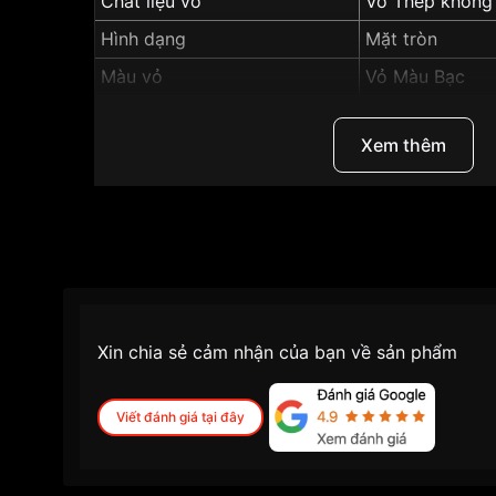
Chất liệu vỏ
Vỏ Thép không 
Hình dạng
Mặt tròn
Màu vỏ
Vỏ Màu Bạc
Màu mặt
Mặt trắng
Xem thêm
Độ dày
11.8mm
Tính năng
Lịch ngày, Giờ,
Những sản phẩm tương tự
"SRWatch 40mm Na
Xin chia sẻ cảm nhận của bạn về sản phẩm
Viết đánh giá tại đây