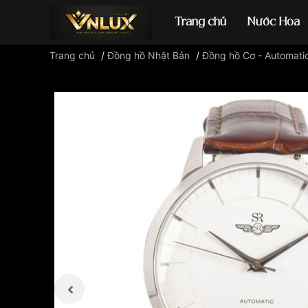
Trang chủ
Nước Hoa
Trang chủ
/
Đồng hồ Nhật Bản
/
Đồng hồ Cơ - Automati
Đồng hồ casio
đ