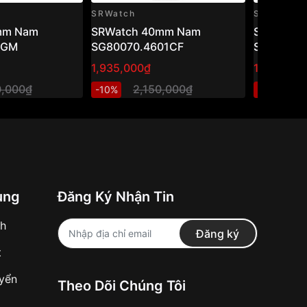
SRWatch
SRWatch
mm Nam
SRWatch 40mm Nam
SRwatch
1GM
SG80070.4601CF
SG1076.1
1,935,000₫
1,800,00
0,000₫
2,150,000₫
2
-10%
-10%
ung
Đăng Ký Nhận Tin
nh
Đăng ký
t
uyển
Theo Dõi Chúng Tôi