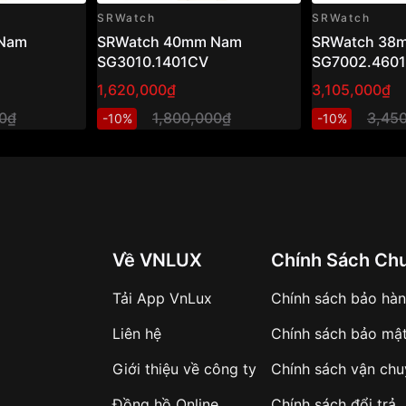
SRWatch
SRWatch
Nam
SRWatch 40mm Nam
SRWatch 38
SG3010.1401CV
SG7002.460
1,620,000₫
3,105,000₫
00₫
1,800,000₫
3,45
-10%
-10%
Về VNLUX
Chính Sách Ch
Tải App VnLux
Chính sách bảo hà
Liên hệ
Chính sách bảo mậ
Giới thiệu về công ty
Chính sách vận ch
Đồng hồ Online
Chính sách đổi trả