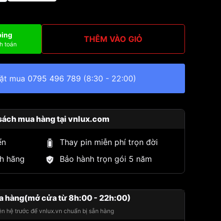
ping
THÊM VÀO GIỎ
h toán
đặt mua
0795 496 789
(8:30 - 22:00)
sách mua hàng tại vnlux.com
ển
Thay pin miễn phí trọn đời
h hãng
Bảo hành trọn gói 5 năm
a hàng(mở cửa từ 8h:00 - 22h:00)
iên hệ trước để vnlux.vn chuẩn bị sẵn hàng