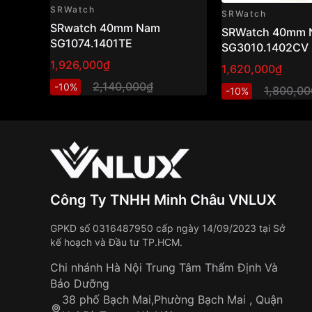
SRWatch
SRWatch
SRwatch 40mm Nam
SRWatch 40mm 
SG1074.1401TE
SG3010.1402CV
1,926,000₫
1,620,000₫
2,140,000₫
-10%
1,800,0
-10%
Công Ty TNHH Minh Châu VNLUX
GPKD số 0316487950 cấp ngày 14/09/2023 tại Sở
kế hoạch và Đầu tư TP.HCM.
Chi nhánh Hà Nội Trung Tâm Thẩm Định Và
Bảo Dưỡng
38 phố Bạch Mai,Phường Bạch Mai , Quận