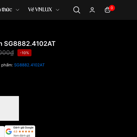
0
n thức
Về VNLUX
 SG8882.4102AT
,000₫
-10%
n phẩm:
SG8882.4102AT