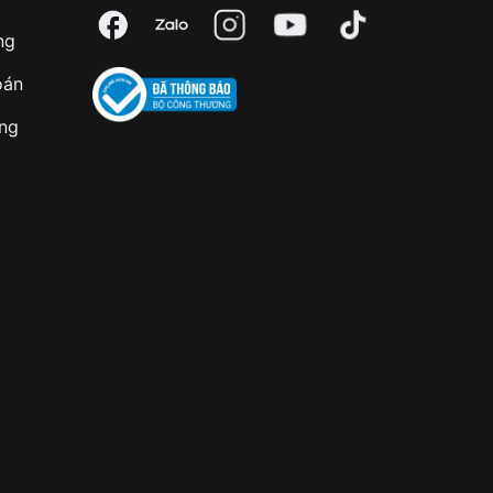
ng
oán
àng