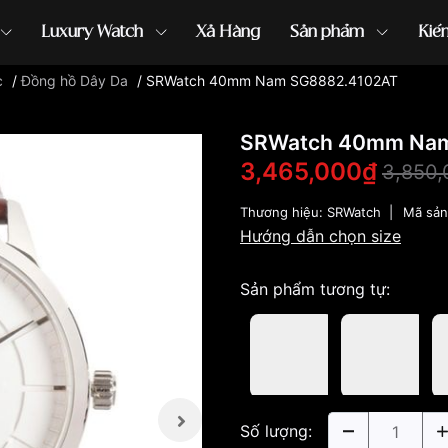
Luxury Watch
Xả Hàng
Sản phẩm
Kiế
c
/
Đồng hồ Dây Da
/
SRWatch 40mm Nam SG8882.4102AT
ồng hồ G-Shock
đồng hồ Orient
...
SRWatch 40mm Nam
3,465,000₫
3,850
Thương hiệu:
SRWatch
|
Mã sả
Hướng dẫn chọn size
Sản phẩm tương tự:
Số lượng: