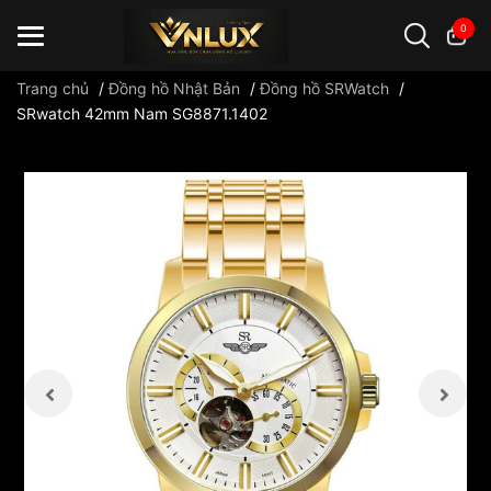
0
Trang chủ
/
Đồng hồ Nhật Bản
/
Đồng hồ SRWatch
/
SRwatch 42mm Nam SG8871.1402
Đồng hồ casio
đồng hồ G-Shock
đồng hồ Orient
...