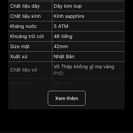
Chất liệu dây
Dây kim loại
Chất liệu kính
Kính sapphire
Kháng nước
5 ATM
Khoảng trữ cót
48 tiếng
Size mặt
42mm
Xuất xứ
Nhật Bản
Vỏ Thép không gỉ mạ vàng
Chất liệu vỏ
PVD
Hình dạng
Mặt tròn
Màu vỏ
Vỏ Màu Vàng
Xem thêm
Màu mặt
Mặt trắng
Độ dày
11.6mm
Những sản phẩm tương tự
"SRwatch 42mm Nam
Thương Hiệu
SRwatch
SG8871.1402":