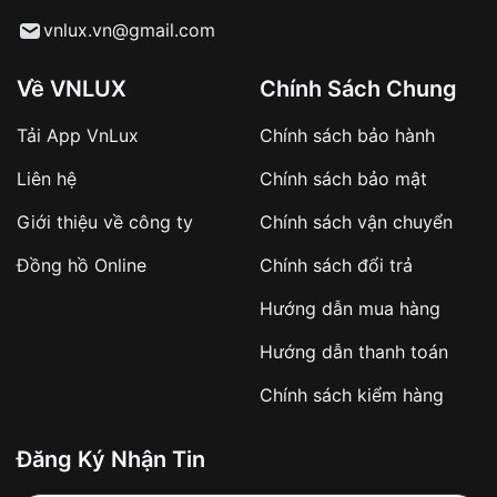
Từ khóa SEO:
vnlux.vn@gmail.com
Về VNLUX
Chính Sách Chung
Tải App VnLux
Chính sách bảo hành
Áp dụng với các đơn hàng giá trị cao hoặc
Liên hệ
Chính sách bảo mật
sản phẩm đặc biệt
Khách hàng cần
đặt cọc trước 10% giá trị đơn
Giới thiệu về công ty
Chính sách vận chuyển
hàng
Số tiền còn lại thanh toán khi nhận hàng hoặc
Đồng hồ Online
Chính sách đổi trả
theo thỏa thuận
Hướng dẫn mua hàng
Lợi ích của việc đặt cọc:
Hướng dẫn thanh toán
✔️ Đảm bảo xử lý đơn hàng nhanh chóng
Chính sách kiểm hàng
✔️ Hạn chế tình trạng hủy đơn không mong
muốn
Đăng Ký Nhận Tin
Từ khóa SEO: