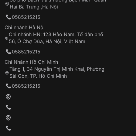
Tự ý sửa chữa
Hai Bà Trưng ,Hà Nội
Can thiệp tại các nơi không thuộc hệ
0585215215
thống VNLUX
Hotline: 0585 215 215
Chi nhánh Hà Nội
Chi nhánh HN: 123 Hào Nam, Tổ dân phố
Từ khóa SEO:
56, Ô Chợ Dừa, Hà Nội, Việt Nam
Hỗ trợ nhanh chóng – minh bạch
0585215215
Đảm bảo quyền lợi khách hàng
Đồng hành cùng khách hàng trong suốt quá
Chi Nhánh Hồ Chí Minh
trình sử dụng
Tầng 1, 34 Nguyễn Thị Minh Khai, Phường
Sài Gòn, TP. Hồ Chí Minh
Giao hàng tận nơi
0585215215
Khách hàng kiểm tra và thanh toán trực tiếp
cho nhân viên giao hàng
Xác nhận đơn hàng và thanh toán
VNLUX tiến hành giao hàng đến địa chỉ yêu
cầu