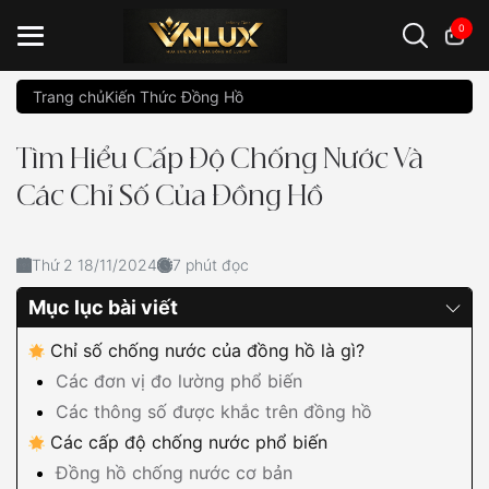
0
Trang chủ
Kiến Thức Đồng Hồ
Đồng hồ casio
đồng hồ G-Shock
đồng hồ Orient
...
Tìm Hiểu Cấp Độ Chống Nước Và
Các Chỉ Số Của Đồng Hồ
Thứ 2 18/11/2024
7 phút đọc
Mục lục bài viết
Chỉ số chống nước của đồng hồ là gì?
Các đơn vị đo lường phổ biến
Các thông số được khắc trên đồng hồ
Các cấp độ chống nước phổ biến
Đồng hồ chống nước cơ bản