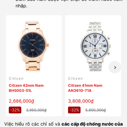
nhập.
Citizen
Citizen
Citizen 42mm Nam
Citizen 41mm Nam
BH5003-51L
AN3610-71A
2,686,000₫
3,808,000₫
-32%
-32%
3,950,000₫
5,600,000₫
Việc hiểu rõ các chỉ số và
các cấp độ chống nước của