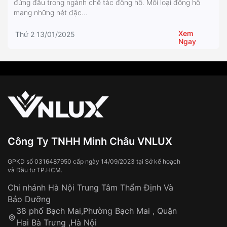
đứng đầu trong ngành chế tác đồng hồ. Mỗi loại đồng hồ
mang những nét đặc...
Xem
Thứ 2 13/01/2025
Ngay
Công Ty TNHH Minh Châu VNLUX
GPKD số 0316487950 cấp ngày 14/09/2023 tại Sở kế hoạch
và Đầu tư TP.HCM.
Chi nhánh Hà Nội Trung Tâm Thẩm Định Và
Bảo Dưỡng
38 phố Bạch Mai,Phường Bạch Mai , Quận
Hai Bà Trưng ,Hà Nội