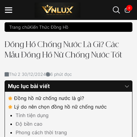
0
Trang chủ
Kiến Thức Đồng Hồ
Đồng hồ casio
đồng hồ G-Shock
đồng hồ Orient
...
Đồng Hồ Chống Nước Là Gì? Các
Mẫu Đồng Hồ Nữ Chống Nước Tốt
Thứ 2 30/12/2024
6 phút đọc
Mục lục bài viết
Đồng hồ nữ chống nước là gì?
Lý do nên chọn đồng hồ nữ chống nước
Tính tiện dụng
Độ bền cao
Phong cách thời trang