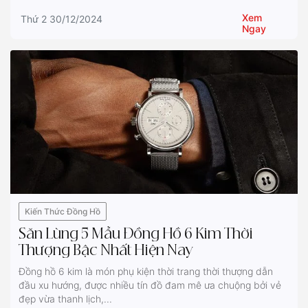
Xem
Thứ 2 30/12/2024
Ngay
Kiến Thức Đồng Hồ
Săn Lùng 5 Mẫu Đồng Hồ 6 Kim Thời
Thượng Bậc Nhất Hiện Nay
Đồng hồ 6 kim là món phụ kiện thời trang thời thượng dẫn
đầu xu hướng, được nhiều tín đồ đam mê ưa chuộng bởi vẻ
đẹp vừa thanh lịch,...