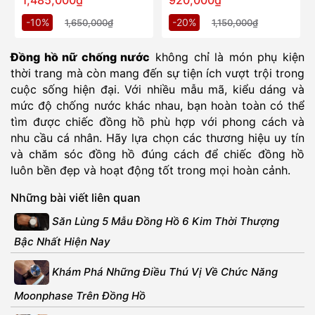
1,485,000₫
920,000₫
-10%
-20%
1,650,000₫
1,150,000₫
Đồng hồ nữ chống nước
không chỉ là món phụ kiện
thời trang mà còn mang đến sự tiện ích vượt trội trong
cuộc sống hiện đại. Với nhiều mẫu mã, kiểu dáng và
mức độ chống nước khác nhau, bạn hoàn toàn có thể
tìm được chiếc đồng hồ phù hợp với phong cách và
nhu cầu cá nhân. Hãy lựa chọn các thương hiệu uy tín
và chăm sóc đồng hồ đúng cách để chiếc đồng hồ
luôn bền đẹp và hoạt động tốt trong mọi hoàn cảnh.
Những bài viết liên quan
Săn Lùng 5 Mẫu Đồng Hồ 6 Kim Thời Thượng
Bậc Nhất Hiện Nay
Khám Phá Những Điều Thú Vị Về Chức Năng
Moonphase Trên Đồng Hồ