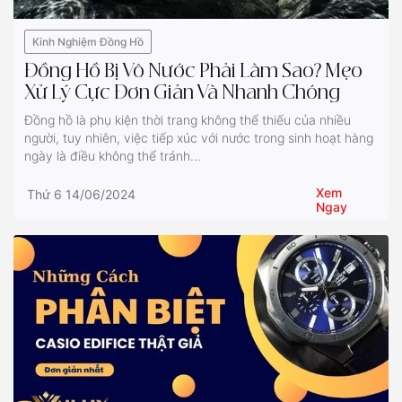
Kinh Nghiệm Đồng Hồ
Đồng Hồ Bị Vô Nước Phải Làm Sao? Mẹo
Xử Lý Cực Đơn Giản Và Nhanh Chóng
Đồng hồ là phụ kiện thời trang không thể thiếu của nhiều
người, tuy nhiên, việc tiếp xúc với nước trong sinh hoạt hàng
ngày là điều không thể tránh...
Xem
Thứ 6 14/06/2024
Ngay