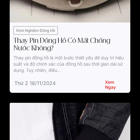
Kinh Nghiệm Đồng Hồ
Thay Pin Đồng Hồ Có Mất Chống
Nước Không?
Thay pin đồng hồ là một bước thiết yếu để duy trì hiệu
suất và độ chính xác của đồng hồ sau thời gian dài sử
dụng. Tuy nhiên, điều...
Xem
Thứ 2 18/11/2024
Ngay