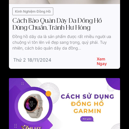
Kinh Nghiệm Đồng Hồ
Cách Bảo Quản Dây Da Đồng Hồ
Đúng Chuẩn, Tránh Hư Hỏng
Đồng hồ dây da là sản phẩm được rất nhiều người ưa
chuộng vì tôn lên vẻ đẹp sang trọng, quý phái. Tuy
nhiên, cách bảo quản dây da đồng...
Xem
Thứ 2 18/11/2024
Ngay