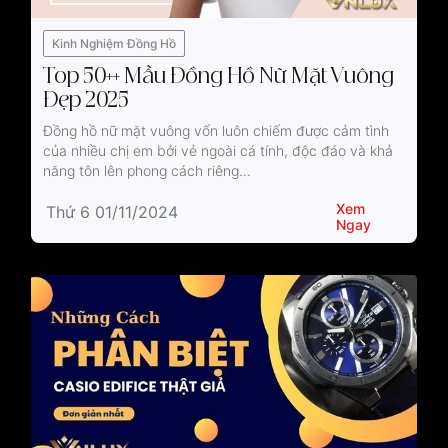
Kinh Nghiệm Đồng Hồ
Top 50++ Mẫu Đồng Hồ Nữ Mặt Vuông
Đẹp 2025
Đồng hồ nữ mặt vuông vốn luôn chiếm được cảm tình
của nhiều chị em bởi vẻ ngoài cá tính, độc đáo và khả
năng tôn lên phong cách riêng...
Xem
Thứ 6 01/11/2024
Ngay