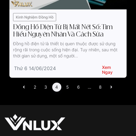
Kinh Nghiệm Đồng Hồ
Đồng Hồ Điện Tử Bị Mất Nét Số: Tìm
Hiểu Nguyên Nhân Và Cách Sửa
Đồng hồ điện tử là thiết bị quen thuộc được sử dụng
rộng rãi trong cuộc sống hiện đại. Tuy nhiên, sau một
thời gian sử dụng, một số người...
Xem
Thứ 6 14/06/2024
Ngay
2
3
4
5
6
…
8