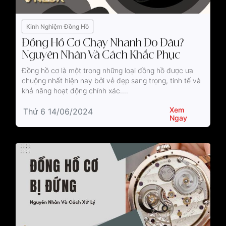
Kinh Nghiệm Đồng Hồ
Đồng Hồ Cơ Chạy Nhanh Do Đâu?
Nguyên Nhân Và Cách Khắc Phục
Đồng hồ cơ là một trong những loại đồng hồ được ưa
chuộng nhất hiện nay bởi vẻ đẹp sang trọng, tinh tế và
khả năng hoạt động chính xác....
Xem
Thứ 6 14/06/2024
Ngay