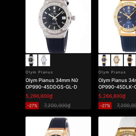
Olym Pianus
Olym Pianus
Olym Pianus 34mm Nữ
Olym Pianus 3
OP990-45DDGS-GL-D
OP990-45DLK-
5,266,800₫
5,266,800₫
7,200,000₫
7,200,0
-27%
-27%