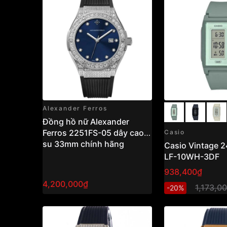
Alexander Ferros
Đồng hồ nữ Alexander
Ferros 2251FS-05 dây cao
Casio
su 33mm chính hãng
Casio Vintage 
LF-10WH-3DF
938,400₫
4,200,000₫
1,173,0
-20%