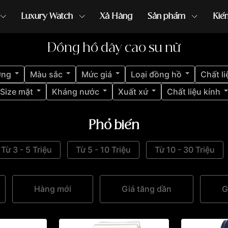
Luxury Watch
Xả Hàng
Sản phẩm
Kiế
Đồng hồ dây cao su nữ
ồng hồ G-Shock
đồng hồ Orient
...
ợng
Màu sắc
Mức giá
Loại đồng hồ
Chất li
Size mặt
Kháng nước
Xuất xứ
Chất liệu kính
Phổ biến
Từ 3 - 5 Triệu
Từ 5 - 10 Triệu
Từ 10 - 30 Triệu
Hàng mới
Giá tăng dần
G