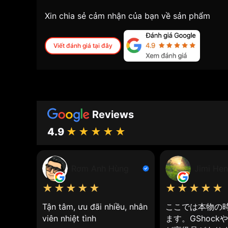
Tìm hiểu về lịch sử đồng hồ dây c
Xin chia sẻ cảm nhận của bạn về sản phẩm
Lịch sử hình thành và phát triển của
đồng hồ dây 
Khởi nguồn của đồng hồ dây cao su:
Viết đánh giá tại đây
Thập niên 1970: Xuất hiện những chiếc đồng 
Thương hiệu Seiko là một trong những nhà t
Mẫu đồng hồ Seiko "Captain Willard" ra m
Reviews
Thập niên 1980: Nhu cầu sử dụng đồng hồ th
4.9
★★★★★
Casio Baby-G ra mắt năm 1989, trở thành b
Các thương hiệu khác như Citizen, G-Shock 
Rơm Anh Hùng
Jimi Hen
Trước những năm 1990: Đồng hồ dây cao su í
★★★★★
★★★★★
Đầu thập niên 1990: Một số thương hiệu đồn
Tận tâm, ưu đãi nhiều, nhân
ここでは本物の
trường Việt Nam.
viên nhiệt tình
ます。GShock