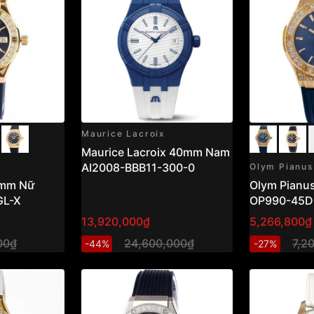
Maurice Lacroix
Maurice Lacroix 40mm Nam
AI2008-BBB11-300-0
Olym Pianus
4mm Nữ
Olym Pianu
GL-X
OP990-45D
13,920,000₫
5,266,800₫
00₫
24,600,000₫
7,2
-44%
-27%