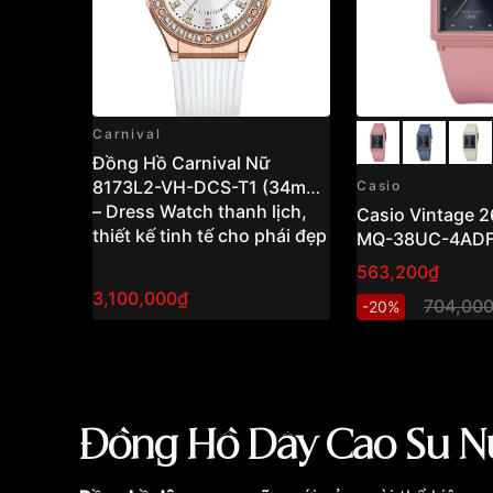
Carnival
Đồng Hồ Carnival Nữ
8173L2-VH-DCS-T1 (34mm)
Casio
– Dress Watch thanh lịch,
Casio Vintage 
thiết kế tinh tế cho phái đẹp
MQ-38UC-4AD
563,200₫
3,100,000₫
704,00
-20%
Đồng Hồ Dây Cao Su Nữ 