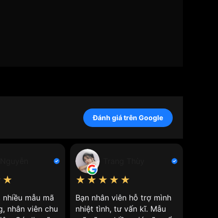
 trang.
n sự thoải mái và tiện lợi cho người sử dụng.
iên.
o su.
Đánh giá trên Google
, năng động và nhiều tính năng.
 dùng.
 Nguyễn
Trang Thùy
cấp nhập khẩu từ nước ngoài.
★★
★★★★★
★★
ấu sự xuất hiện của sản phẩm này trên thị
n, nhiều mẫu mã
Bạn nhân viên hỗ trợ mình
Nhân v
g, nhân viên chu
nhiệt tình, tư vấn kĩ. Mẫu
giá cả 