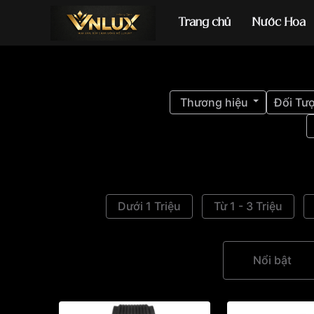
Trang chủ
Nước Hoa
Đồng hồ casio
đ
Thương hiệu
Đối Tư
Dưới 1 Triệu
Từ 1 - 3 Triệu
Nổi bật