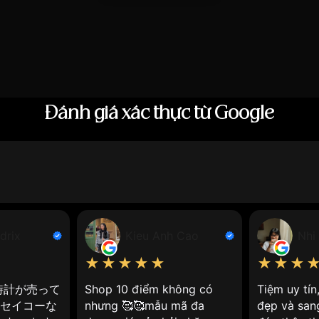
ao su nữ tại Việt Nam
cao su nữ
xuất phát từ phụ kiện thể thao đến xu hướng thời
hồ thể thao đầu tiên sử dụng dây cao su tổng hợp, mang đế
Đánh giá xác thực từ Google
iên phong trong việc sử dụng dây cao su cho đồng hồ.
ắt năm 1970 được xem là chiếc
đồng hồ dây cao su nữ
đầu t
ể thao tăng cao, kéo theo sự phổ biến của đồng hồ dây ca
iểu tượng cho
đồng hồ dây cao su nữ
với thiết kế trẻ trung
cũng tham gia thị trường, đa dạng hóa lựa chọn cho người
drix
Kieu Anh Cao
Nhi
t phổ biến tại Việt Nam, chủ yếu là các thương hiệu cao 
★★★★★
★★★
g hồ bình dân bắt đầu sản xuất đồng hồ dây cao su, đánh d
時計が売って
Shop 10 điểm không có
Tiệm uy tí
やセイコーな
nhưng 🥰🥰mẫu mã đa
đẹp và san