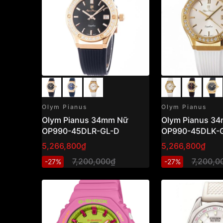
Olym Pianus
Olym Pianus
Olym Pianus 34mm Nữ
Olym Pianus 3
OP990-45DLR-GL-D
OP990-45DLK-
5,266,800₫
5,266,800₫
7,200,000₫
7,200,0
-27%
-27%