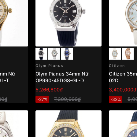
Olym Pianus
Citizen
4mm Nữ
Olym Pianus 34mm Nữ
Citizen 35
GL-T
OP990-45DGS-GL-D
02D
5,266,800₫
3,400,000₫
00₫
7,200,000₫
5,0
-27%
-32%