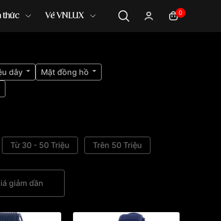
0
n thức
Về VNLUX
ệu dây
Mặt đồng hồ
Từ 30 - 50 Triệu
Trên 50 Triệu
iá giảm dần