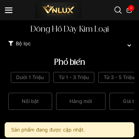
0
Đông Hồ Dây Kim Loại
Đồng hồ casio
đồng hồ G-Shock
đồng hồ Orient
...
Bộ lọc
Phổ biến
Dưới 1 Triệu
Từ 1 - 3 Triệu
Từ 3 - 5 Triệu
Nổi bật
Hàng mới
Giá tă
Sản phẩm đang được cập nhật.