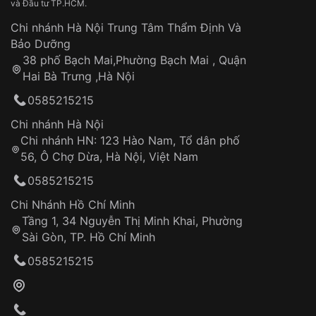
và Đầu tư TP.HCM.
Chi nhánh Hà Nội Trung Tâm Thẩm Định Và
Bảo Dưỡng
38 phố Bạch Mai,Phường Bạch Mai , Quận
Hai Bà Trưng ,Hà Nội
0585215215
Chi nhánh Hà Nội
Chi nhánh HN: 123 Hào Nam, Tổ dân phố
56, Ô Chợ Dừa, Hà Nội, Việt Nam
0585215215
Theo chất liệu dây đeo
Chi Nhánh Hồ Chí Minh
Theo phong cách
Tầng 1, 34 Nguyễn Thị Minh Khai, Phường
Đồng hồ dây kim loại thể thao:
thiết kế mạnh mẽ,
Sài Gòn, TP. Hồ Chí Minh
cá tính với mặt đồng hồ lớn và dây đeo dày. Loại
0585215215
đồng hồ này phù hợp cho những người thích vận
động hoặc tham gia các hoạt động ngoài trời.
Đồng hồ dây kim loại sang trọng:
thiết kế tinh tế,