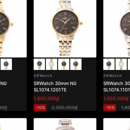
SRWatch
SRWatch
 Nữ
SRWatch 30mm Nữ
SRWatch 3
SL1074.1201TE
SL1074.110
1,800,000₫
1,620,000₫
00₫
2,000,000₫
1,8
-10%
-10%