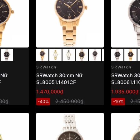
SRWatch
SRWatch
 Nữ
SRWatch 30mm Nữ
SRWatch 3
F
SL80051.1401CF
SL80061.11
1,470,000₫
1,935,000₫
00₫
2,450,000₫
2,1
-40%
-10%