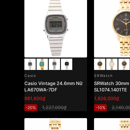
Casio
SRWatch
Casio Vintage 24.6mm Nữ
SRWatch 30mm
LA670WA-7DF
SL1074.1401TE
981,600₫
1,926,000₫
1,227,000₫
2,140,0
-20%
-10%