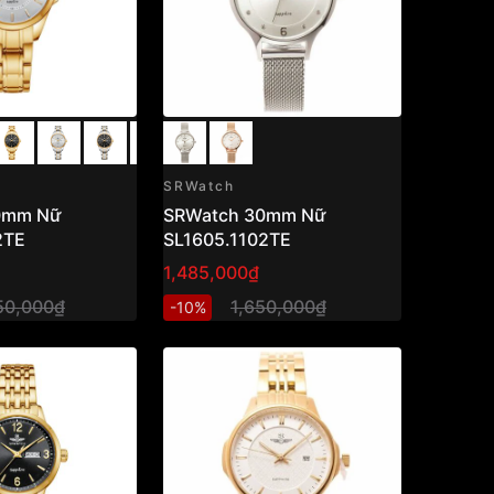
SRWatch
0mm Nữ
SRWatch 30mm Nữ
2TE
SL1605.1102TE
1,485,000₫
50,000₫
1,650,000₫
-10%