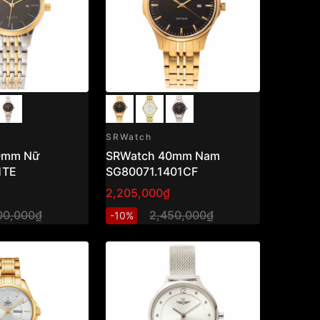
SRWatch
0mm Nữ
SRWatch 40mm Nam
1TE
SG80071.1401CF
2,205,000₫
00,000₫
2,450,000₫
-10%