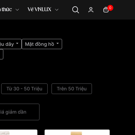
0
n thức
Về VNLUX
ệu dây
Mặt đồng hồ
Từ 30 - 50 Triệu
Trên 50 Triệu
iá giảm dần