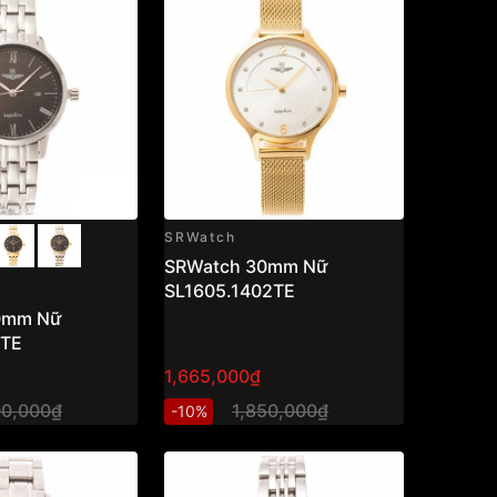
SRWatch
SRWatch 30mm Nữ
SL1605.1402TE
0mm Nữ
1TE
1,665,000₫
00,000₫
1,850,000₫
-10%