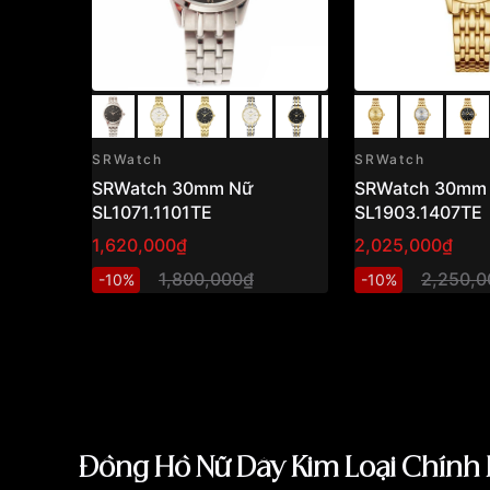
SRWatch
SRWatch
SRWatch 30mm Nữ
SRWatch 30mm
SL1071.1101TE
SL1903.1407TE
1,620,000₫
2,025,000₫
1,800,000₫
2,250,0
-10%
-10%
Đồng Hồ Nữ Dây Kim Loại Chính