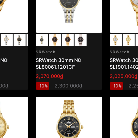
SRWatch
SRWatch
 Nữ
SRWatch 30mm Nữ
SRWatch 3
SL80061.1201CF
SL1901.140
2,070,000₫
2,025,000₫
00₫
2,300,000₫
2,2
-10%
-10%