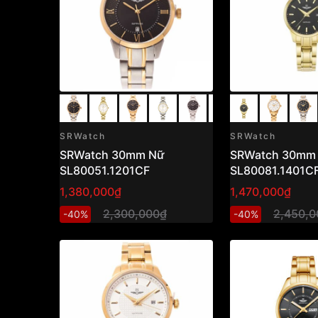
SRWatch
SRWatch
SRWatch 30mm Nữ
SRWatch 30mm
SL80051.1201CF
SL80081.1401C
1,380,000₫
1,470,000₫
2,300,000₫
2,450,0
-40%
-40%