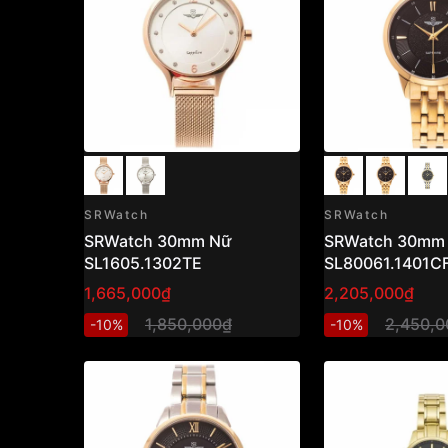
SRWatch
SRWatch
SRWatch 30mm Nữ
SRWatch 30mm
SL1605.1302TE
SL80061.1401C
1,665,000₫
2,205,000₫
1,850,000₫
2,450,0
-10%
-10%