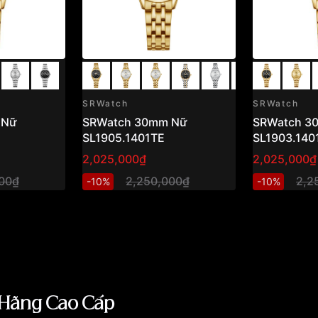
SRWatch
SRWatch
 Nữ
SRWatch 30mm Nữ
SRWatch 3
SL1905.1401TE
SL1903.140
2,025,000₫
2,025,000₫
00₫
2,250,000₫
2,2
-10%
-10%
 Hãng Cao Cấp