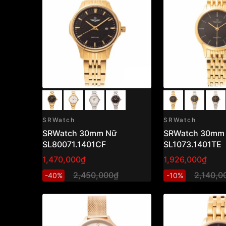
SRWatch
SRWatch
SRWatch 30mm Nữ
SRWatch 30mm
SL80071.1401CF
SL1073.1401TE
1,470,000₫
1,926,000₫
2,450,000₫
2,140,0
-40%
-10%