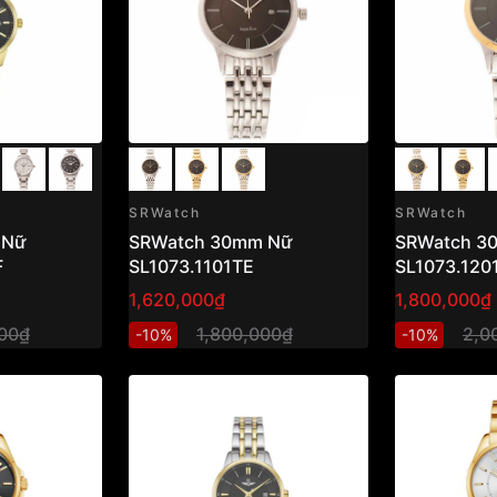
SRWatch
SRWatch
 Nữ
SRWatch 30mm Nữ
SRWatch 3
F
SL1073.1101TE
SL1073.120
1,620,000₫
1,800,000₫
00₫
1,800,000₫
2,0
-10%
-10%