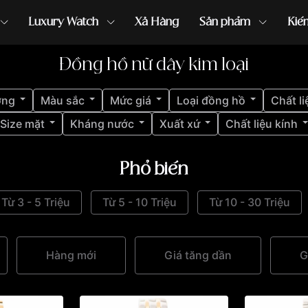
Luxury Watch
Xả Hàng
Sản phẩm
Kiế
Đồng hồ nữ dây kim loại
ồng hồ G-Shock
đồng hồ Orient
...
ợng
Màu sắc
Mức giá
Loại đồng hồ
Chất li
Size mặt
Kháng nước
Xuất xứ
Chất liệu kính
Phổ biến
Từ 3 - 5 Triệu
Từ 5 - 10 Triệu
Từ 10 - 30 Triệu
Hàng mới
Giá tăng dần
G