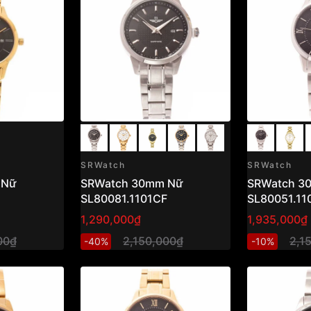
SRWatch
SRWatch
 Nữ
SRWatch 30mm Nữ
SRWatch 3
SL80081.1101CF
SL80051.11
1,290,000₫
1,935,000₫
00₫
2,150,000₫
2,1
-40%
-10%