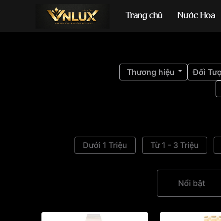
Trang chủ
Nước Hoa
Đồng hồ casio
đ
Thương hiệu
Đối Tư
Dưới 1 Triệu
Từ 1 - 3 Triệu
Nổi bật