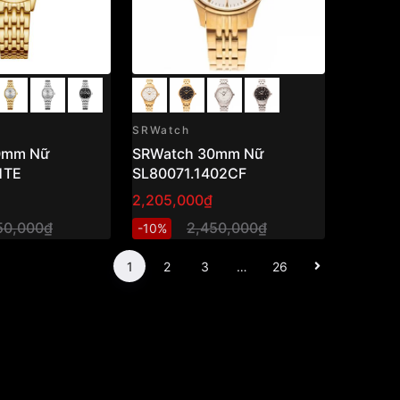
SRWatch
0mm Nữ
SRWatch 30mm Nữ
1TE
SL80071.1402CF
2,205,000₫
50,000₫
2,450,000₫
-10%
1
2
3
…
26