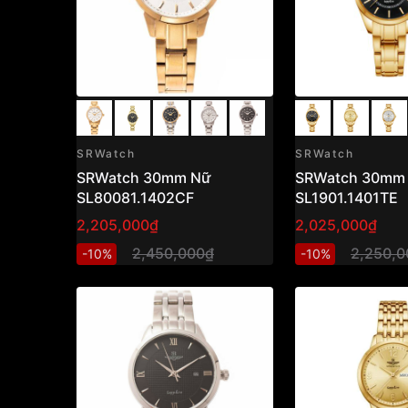
SRWatch
SRWatch
SRWatch 30mm Nữ
SRWatch 30mm
SL80081.1402CF
SL1901.1401TE
2,205,000₫
2,025,000₫
2,450,000₫
2,250,0
-10%
-10%