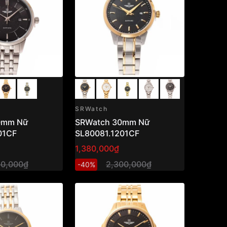
SRWatch
0mm Nữ
SRWatch 30mm Nữ
01CF
SL80081.1201CF
1,380,000₫
50,000₫
2,300,000₫
-40%