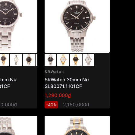
SRWatch
0mm Nữ
SRWatch 30mm Nữ
01CF
SL80071.1101CF
1,290,000₫
50,000₫
2,150,000₫
-40%