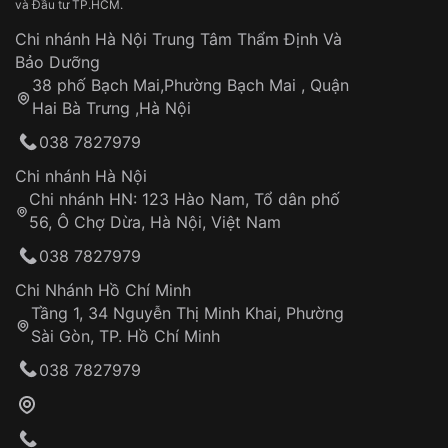
và Đầu tư TP.HCM.
Chi nhánh Hà Nội Trung Tâm Thẩm Định Và
Bảo Dưỡng
38 phố Bạch Mai,Phường Bạch Mai , Quận
Hai Bà Trưng ,Hà Nội
038 7827979
Chi nhánh Hà Nội
Chi nhánh HN: 123 Hào Nam, Tổ dân phố
56, Ô Chợ Dừa, Hà Nội, Việt Nam
038 7827979
Theo chất liệu dây đeo
Chi Nhánh Hồ Chí Minh
Theo phong cách
Tầng 1, 34 Nguyễn Thị Minh Khai, Phường
Đồng hồ dây kim loại thể thao:
thiết kế mạnh mẽ,
Sài Gòn, TP. Hồ Chí Minh
cá tính với mặt đồng hồ lớn và dây đeo dày. Loại
038 7827979
đồng hồ này phù hợp cho những người thích vận
động hoặc tham gia các hoạt động ngoài trời.
Đồng hồ dây kim loại sang trọng:
thiết kế tinh tế,