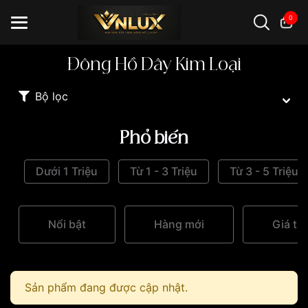
0
Đông Hồ Dây Kim Loại
Đồng hồ casio
đồng hồ G-Shock
đồng hồ Orient
...
Bộ lọc
Phổ biến
Dưới 1 Triệu
Từ 1 - 3 Triệu
Từ 3 - 5 Triệu
Nổi bật
Hàng mới
Giá tă
Sản phẩm đang được cập nhật.