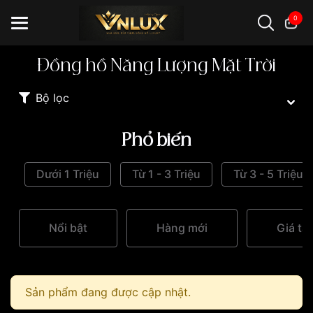
0
Đồng hồ Năng Lượng Mặt Trời
Đồng hồ casio
đồng hồ G-Shock
đồng hồ Orient
...
Bộ lọc
Phổ biến
Dưới 1 Triệu
Từ 1 - 3 Triệu
Từ 3 - 5 Triệu
Nổi bật
Hàng mới
Giá tă
Sản phẩm đang được cập nhật.