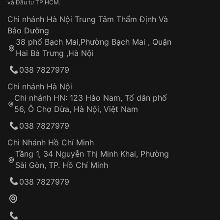
và Đầu tư TP.HCM.
Đồng hồ năng lượng mặt trời là lựa chọn thông minh
Chi nhánh Hà Nội Trung Tâm Thẩm Định Và
cho những ai mong muốn sở hữu một chiếc đồng hồ
Bảo Dưỡng
bền bỉ, chính xác, đa tính năng và góp phần bảo vệ
38 phố Bạch Mai,Phường Bạch Mai , Quận
môi trường.
Hai Bà Trưng ,Hà Nội
Cấu tạo:
038 7827979
Mặt đồng hồ: Được làm từ vật liệu trong suốt,
Chi nhánh Hà Nội
cho phép ánh sáng mặt trời chiếu vào pin mặt
Chi nhánh HN: 123 Hào Nam, Tổ dân phố
trời.
56, Ô Chợ Dừa, Hà Nội, Việt Nam
038 7827979
Pin mặt trời: Chuyển hóa ánh sáng mặt trời thành
năng lượng điện.
Chi Nhánh Hồ Chí Minh
Tầng 1, 34 Nguyễn Thị Minh Khai, Phường
Bộ máy quartz: Sử dụng năng lượng điện từ pin
Sài Gòn, TP. Hồ Chí Minh
mặt trời để hoạt động.
038 7827979
Pin dự trữ: Lưu trữ năng lượng điện dư thừa để
đảm bảo đồng hồ hoạt động trong điều kiện
thiếu sáng.