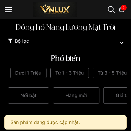
0
Đồng hồ Năng Lượng Mặt Trời
Đồng hồ casio
đồng hồ G-Shock
đồng hồ Orient
...
Bộ lọc
Phổ biến
Dưới 1 Triệu
Từ 1 - 3 Triệu
Từ 3 - 5 Triệu
Nổi bật
Hàng mới
Giá tă
Sản phẩm đang được cập nhật.