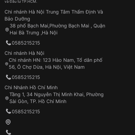
và Đầu tư TP.HCM.
Đồng hồ năng lượng mặt trời là lựa chọn thông minh
Chi nhánh Hà Nội Trung Tâm Thẩm Định Và
cho những ai mong muốn sở hữu một chiếc đồng hồ
Bảo Dưỡng
bền bỉ, chính xác, đa tính năng và góp phần bảo vệ
38 phố Bạch Mai,Phường Bạch Mai , Quận
môi trường.
Hai Bà Trưng ,Hà Nội
Cấu tạo:
0585215215
Mặt đồng hồ: Được làm từ vật liệu trong suốt,
Chi nhánh Hà Nội
cho phép ánh sáng mặt trời chiếu vào pin mặt
Chi nhánh HN: 123 Hào Nam, Tổ dân phố
trời.
56, Ô Chợ Dừa, Hà Nội, Việt Nam
0585215215
Pin mặt trời: Chuyển hóa ánh sáng mặt trời thành
năng lượng điện.
Chi Nhánh Hồ Chí Minh
Tầng 1, 34 Nguyễn Thị Minh Khai, Phường
Bộ máy quartz: Sử dụng năng lượng điện từ pin
Sài Gòn, TP. Hồ Chí Minh
mặt trời để hoạt động.
0585215215
Pin dự trữ: Lưu trữ năng lượng điện dư thừa để
đảm bảo đồng hồ hoạt động trong điều kiện
thiếu sáng.