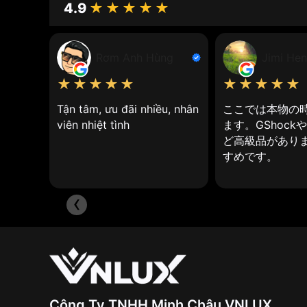
4.9
★★★★★
Vì sao nên chọn đồng hồ năng lư
Những mô tả dưới đây của
đồng hồ năng lượng mặ
Rơm Anh Hùng
Jimi Hen
Đồng hồ sử dụng năng lượng mặt trời là gì?
★★★★★
★★★★★
Đồng hồ năng lượng mặt trời
là loại đồng hồ sử 
Khác với đồng hồ thông thường sử dụng pin, đồng 
Tận tâm, ưu đãi nhiều, nhân
ここでは本物の
viên nhiệt tình
ます。GShock
Có hai loại chuyển động mà năng lượng mặt trời c
ど高級品がありま
すめです。
‹
Công Ty TNHH Minh Châu VNLUX