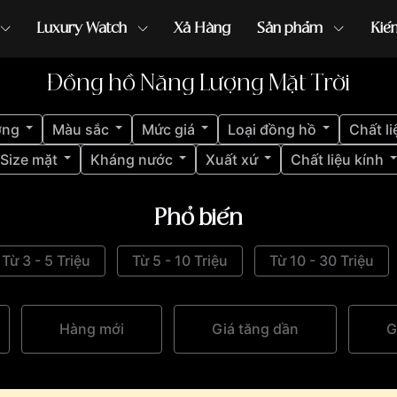
Luxury Watch
Xả Hàng
Sản phẩm
Kiế
Đồng hồ Năng Lượng Mặt Trời
ồng hồ G-Shock
đồng hồ Orient
...
ợng
Màu sắc
Mức giá
Loại đồng hồ
Chất li
Size mặt
Kháng nước
Xuất xứ
Chất liệu kính
Phổ biến
Từ 3 - 5 Triệu
Từ 5 - 10 Triệu
Từ 10 - 30 Triệu
Hàng mới
Giá tăng dần
G