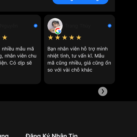
 Nguyễn
Trang Thùy
★★
★★★★★
★★
ện, cung cấp năng lượng cho đồng hồ hoạt động.
 và tiết kiệm chi phí thay pin định kỳ.
n, nhiều mẫu mã
Bạn nhân viên hỗ trợ mình
Nhân v
g, nhân viên chu
nhiệt tình, tư vấn kĩ. Mẫu
giá cả 
iện. Có dịp sẽ
mã cũng nhiều, giá cũng ổn
so với vài chỗ khác
›
ung
Đăng Ký Nhận Tin