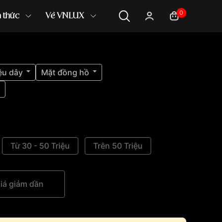
0
n thức
Về VNLUX
ệu dây
Mặt đồng hồ
Từ 30 - 50 Triệu
Trên 50 Triệu
iá giảm dần