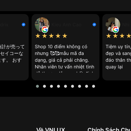
ợng mặt trời
t trời
sẽ giúp bạn hiểu hơn đối với mẫu đồng hồ này:
drix
Kieu Anh Cao
Nhi
★★★★★
★★★
dụng ánh sáng mặt trời để chuyển hóa thành năng lượng đi
hồ năng lượng mặt trời hoàn toàn thân thiện với môi trường
時計が売って
Shop 10 điểm không có
Tiệm uy tí
やセイコーな
nhưng 🥰🥰mẫu mã đa
đẹp và san
ó chạy bằng pin thạch anh và pin lithium-ion.
す。 おす
dạng, giá cả phải chăng.
đáo thân th
Nhân viên tư vấn nhiệt tình
quay lại
dễ thương lắm ạ, nhất định
sẽ ghé lại ❤️
Về VNLUX
Chính Sách Ch