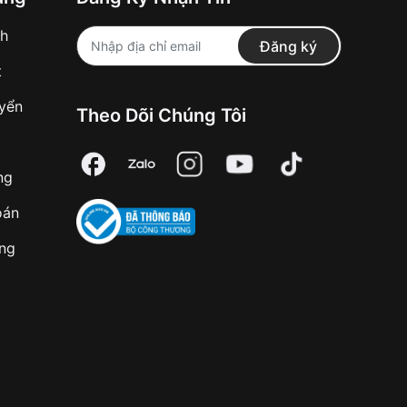
nh
Đăng ký
t
uyển
Theo Dõi Chúng Tôi
ng
oán
àng