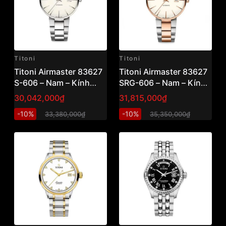
Titoni
Titoni
Titoni Airmaster 83627
Titoni Airmaster 83627
S-606 – Nam – Kính
SRG-606 – Nam – Kính
Sapphire – Automatic –
Sapphire – Automatic –
30,042,000₫
31,815,000₫
Mặt Số 42mm, Phong
Mặt Số 42mm, Phong
-10%
-10%
33,380,000₫
35,350,000₫
Cách Bauhaus, Swiss
Cách Bauhaus, Mạ
Made Vnlux
Vàng Hồng PVD Vnlux