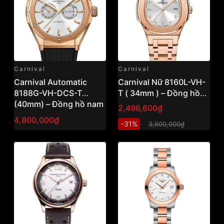
Carnival
Carnival
Carnival Automatic
Carnival Nữ 8160L-VH-
8188G-VH-DCS-T
T ( 34mm ) – Đồng hồ
(40mm) – Đồng hồ nam
nữ thanh lịch, thiết kế
2,496,600₫
cơ thanh lịch, thiết kế
tinh tế dễ đeo
4,800,000₫
-31%
3,600,000₫
sang trọng hiện đại