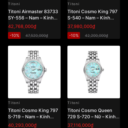
Titoni
Titoni
Titoni Airmaster 83733
Titoni Cosmo King 797
SY-556 – Nam – Kính
S-540 – Nam – Kính
Sapphire – Automatic –
Sapphire – Automatic –
42,768,000₫
37,980,000₫
Mặt Số 40mm, Mạ Vàng
Mặt Số 40mm, Đính Đá
-10%
-10%
47,520,000₫
42,200,000₫
PVD, Chống Nước
Pha Lê, Chống Nước
5ATM Vnlux
10ATM Vnlux
Titoni
Titoni
Titoni Cosmo King 797
Titoni Cosmo Queen
S-719 – Nam – Kính
729 S-720 – Nữ – Kính
Sapphire – Automatic –
Sapphire – Automatic –
40,293,000₫
37,116,000₫