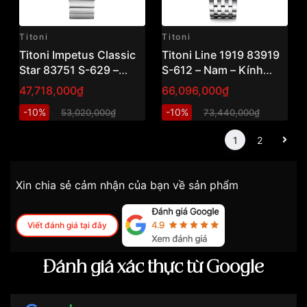
Titoni
Titoni
Titoni Impetus Classic
Titoni Line 1919 83919
Star 83751 S-629 –
S-612 – Nam – Kính
Nam- Kính Sapphire –
Sapphire, Chống Lóa –
47,718,000₫
66,096,000₫
Automatic – Mặt Số
Automatic – Mặt Số
-10%
-10%
53,020,000₫
73,440,000₫
39.5mm – Họa Tiết
40mm – Chống Nước
Clouds de Paris – Tiêu
5ATM Vnlux
1
2
Chuẩn Swiss Made
Vnlux
Xin chia sẻ cảm nhận của bạn về sản phẩm
Viết đánh giá tại đây
Đánh giá xác thực từ Google