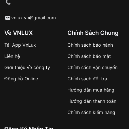
cầu
Từ khóa SEO:
vnlux.vn@gmail.com
Về VNLUX
Chính Sách Chung
Tải App VnLux
Chính sách bảo hành
Áp dụng với các đơn hàng giá trị cao hoặc
Liên hệ
Chính sách bảo mật
sản phẩm đặc biệt
Khách hàng cần
đặt cọc trước 10% giá trị đơn
Giới thiệu về công ty
Chính sách vận chuyển
hàng
Số tiền còn lại thanh toán khi nhận hàng hoặc
Đồng hồ Online
Chính sách đổi trả
theo thỏa thuận
Hướng dẫn mua hàng
Lợi ích của việc đặt cọc:
Hướng dẫn thanh toán
✔️ Đảm bảo xử lý đơn hàng nhanh chóng
Chính sách kiểm hàng
✔️ Hạn chế tình trạng hủy đơn không mong
muốn
Đăng Ký Nhận Tin