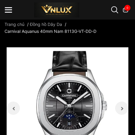
0
Trang chủ
/
Đồng hồ Dây Da
/
Carnival Aquanus 40mm Nam 8113G-VT-DD-D
Đồng hồ casio
đồng hồ G-Shock
đồng hồ Orient
...