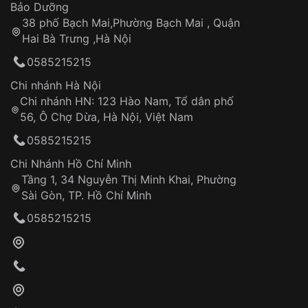
Thời gian tính từ khi xác nhận đơn hàng thành
Vỏ đồng hồ
Bảo Dưỡng
công
Sản phẩm đã bị:
38 phố Bạch Mai,Phường Bạch Mai , Quận
Tự ý sửa chữa
Hai Bà Trưng ,Hà Nội
Can thiệp tại các nơi không thuộc hệ
0585215215
thống VNLUX
Hotline: 0585 215 215
Chi nhánh Hà Nội
Chi nhánh HN: 123 Hào Nam, Tổ dân phố
Từ khóa SEO:
56, Ô Chợ Dừa, Hà Nội, Việt Nam
Hỗ trợ nhanh chóng – minh bạch
0585215215
Đảm bảo quyền lợi khách hàng
Đồng hành cùng khách hàng trong suốt quá
Chi Nhánh Hồ Chí Minh
trình sử dụng
Tầng 1, 34 Nguyễn Thị Minh Khai, Phường
Sài Gòn, TP. Hồ Chí Minh
Giao hàng tận nơi
0585215215
Khách hàng kiểm tra và thanh toán trực tiếp
cho nhân viên giao hàng
Xác nhận đơn hàng và thanh toán
VNLUX tiến hành giao hàng đến địa chỉ yêu