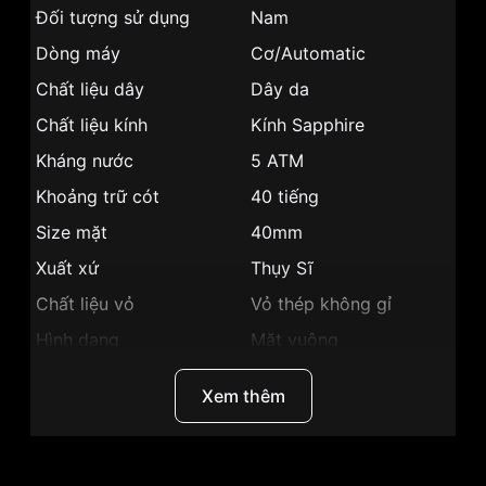
Đối tượng sử dụng
Nam
Dòng máy
Cơ/Automatic
Chất liệu dây
Dây da
Chất liệu kính
Kính Sapphire
Kháng nước
5 ATM
Khoảng trữ cót
40 tiếng
Size mặt
40mm
Xuất xứ
Thụy Sĩ
Chất liệu vỏ
Vỏ thép không gỉ
Hình dạng
Mặt vuông
Màu vỏ
Màu bạc
Xem thêm
Phong cách
Sang trọng
Dạ quang, Giờ, phút,
Tính năng
giây, Lịch ngày