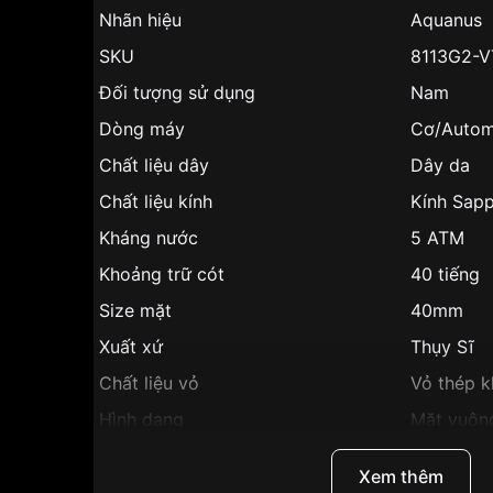
Nhãn hiệu
Aquanus
SKU
8113G2-V
Đối tượng sử dụng
Nam
Dòng máy
Cơ/Autom
Chất liệu dây
Dây da
Chất liệu kính
Kính Sapp
Kháng nước
5 ATM
Khoảng trữ cót
40 tiếng
Size mặt
40mm
Xuất xứ
Thụy Sĩ
Chất liệu vỏ
Vỏ thép k
Hình dạng
Mặt vuôn
Màu vỏ
Màu bạc
Xem thêm
Phong cách
Sang trọ