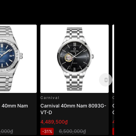
Carnival
Carnival
86 40mm Nam
Carnival 40mm Nam 8093G-
Carnival
VT-D
CV-T
4,489,500₫
4,511,400
,000₫
6,500,000₫
6
-31%
-27%