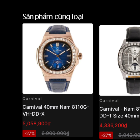
Sản phẩm cùng loại
Carnival
Carnival
Carnival 40mm Nam 8110G-
Carnival - Nam 
VH-DD-X
DD-T Size 40mm
5,058,900₫
4,336,200₫
6,900,000₫
-27%
5,940,0
-27%