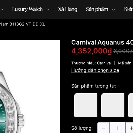
Luxury Watch
Xả Hàng
Sản phẩm
Kiế
 Nam 8113G2-VT-DD-XL
ồng hồ G-Shock
đồng hồ Orient
...
Carnival Aquanus 
4,352,000₫
6,000,
Thương hiệu:
Carnival
|
Mã sản
Hướng dẫn chọn size
Sản phẩm tương tự:
Số lượng: