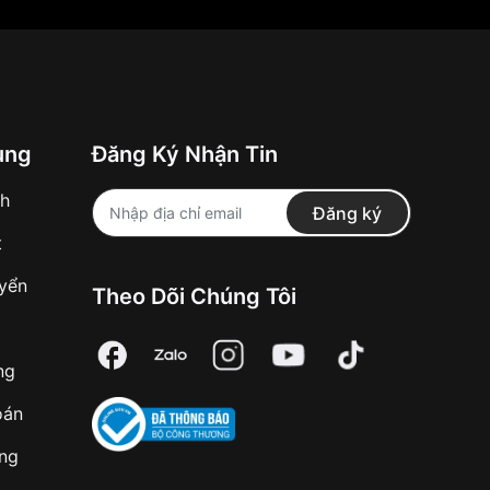
ung
Đăng Ký Nhận Tin
nh
Đăng ký
t
uyển
Theo Dõi Chúng Tôi
ng
oán
àng