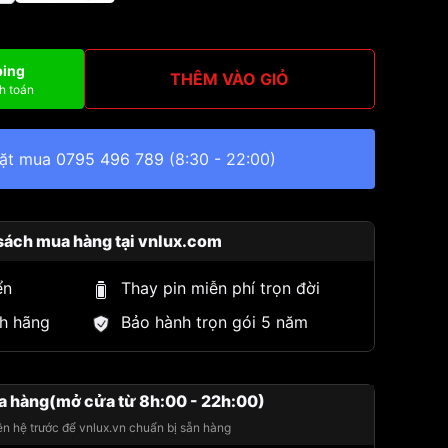
ping
THÊM VÀO GIỎ
h toán
đặt mua
0795 496 789
(8:30 - 22:00)
sách mua hàng tại vnlux.com
ển
Thay pin miễn phí trọn đời
h hãng
Bảo hành trọn gói 5 năm
a hàng(mở cửa từ 8h:00 - 22h:00)
iên hệ trước để vnlux.vn chuẩn bị sẵn hàng