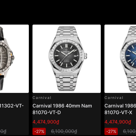
Carnival
Carnival
8113G2-VT-
Carnival 1986 40mm Nam
Carnival 19
8107G-VT-D
8107G-VT-X
4,474,900₫
4,474,900₫
00₫
6,100,000₫
6,100
-27%
-27%