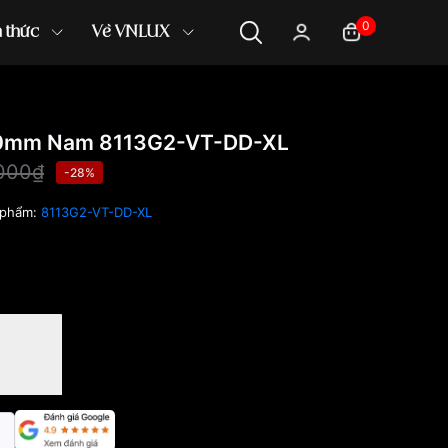
0
n thức
Về VNLUX
40mm Nam 8113G2-VT-DD-XL
000₫
-28%
 phẩm:
8113G2-VT-DD-XL