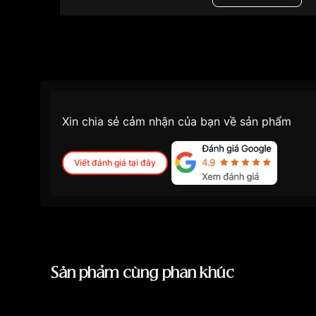
Dạ quang, 
Tính năng
ngày
Độ dày
10.5mm
Màu mặt
Mặt xanh
Những sản phẩm tương tự
"Carnival Aquanus
DD-XL":
Xin chia sẻ cảm nhận của bạn về sản phẩm
Viết đánh giá tại đây
Sản phẩm cùng phân khúc