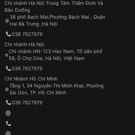
Áp dụng cho tất cả tỉnh thành trên toàn quốc
Dây đeo
Chi nhánh Hà Nội Trung Tâm Thẩm Định Và
Thời gian tính từ khi xác nhận đơn hàng thành
Vỏ đồng hồ
Bảo Dưỡng
công
Sản phẩm đã bị:
38 phố Bạch Mai,Phường Bạch Mai , Quận
Tự ý sửa chữa
Hai Bà Trưng ,Hà Nội
Can thiệp tại các nơi không thuộc hệ
038 7827979
thống VNLUX
Hotline: 0585 215 215
Chi nhánh Hà Nội
Chi nhánh HN: 123 Hào Nam, Tổ dân phố
Từ khóa SEO:
56, Ô Chợ Dừa, Hà Nội, Việt Nam
Hỗ trợ nhanh chóng – minh bạch
038 7827979
Đảm bảo quyền lợi khách hàng
Đồng hành cùng khách hàng trong suốt quá
Chi Nhánh Hồ Chí Minh
trình sử dụng
Tầng 1, 34 Nguyễn Thị Minh Khai, Phường
Sài Gòn, TP. Hồ Chí Minh
Giao hàng tận nơi
038 7827979
Khách hàng kiểm tra và thanh toán trực tiếp
cho nhân viên giao hàng
Xác nhận đơn hàng và thanh toán