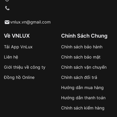
VNLUX tiến hành giao hàng đến địa chỉ yêu
cầu
Từ khóa SEO:
vnlux.vn@gmail.com
Về VNLUX
Chính Sách Chung
Tải App VnLux
Chính sách bảo hành
Áp dụng với các đơn hàng giá trị cao hoặc
Liên hệ
Chính sách bảo mật
sản phẩm đặc biệt
Khách hàng cần
đặt cọc trước 10% giá trị đơn
Giới thiệu về công ty
Chính sách vận chuyển
hàng
Số tiền còn lại thanh toán khi nhận hàng hoặc
Đồng hồ Online
Chính sách đổi trả
theo thỏa thuận
Hướng dẫn mua hàng
Lợi ích của việc đặt cọc:
Hướng dẫn thanh toán
✔️ Đảm bảo xử lý đơn hàng nhanh chóng
Chính sách kiểm hàng
✔️ Hạn chế tình trạng hủy đơn không mong
muốn