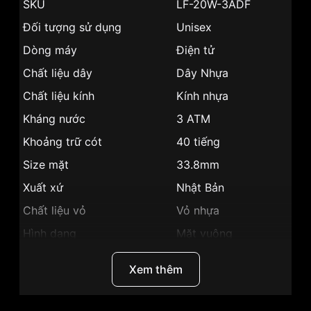
SKU
LF-20W-3ADF
Đối tượng sử dụng
Unisex
Dòng máy
Điện tử
Chất liệu dây
Dây Nhựa
Chất liệu kính
Kính nhựa
Kháng nước
3 ATM
Khoảng trữ cót
40 tiếng
Size mặt
33.8mm
Xuất xứ
Nhật Bản
Chất liệu vỏ
Vỏ nhựa
Hình dạng
Mặt vuông
Màu vỏ
Xanh
Xem thêm
Phong cách
Trẻ trung, cá tính
Báo thức , Đồng hồ
Tính năng