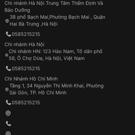
Áp dụng cho tất cả tỉnh thành trên toàn quốc
Dây đeo
Chi nhánh Hà Nội Trung Tâm Thẩm Định Và
Thời gian tính từ khi xác nhận đơn hàng thành
Vỏ đồng hồ
Bảo Dưỡng
công
Sản phẩm đã bị:
38 phố Bạch Mai,Phường Bạch Mai , Quận
Tự ý sửa chữa
Hai Bà Trưng ,Hà Nội
Can thiệp tại các nơi không thuộc hệ
0585215215
thống VNLUX
Hotline: 0585 215 215
Chi nhánh Hà Nội
Chi nhánh HN: 123 Hào Nam, Tổ dân phố
Từ khóa SEO:
56, Ô Chợ Dừa, Hà Nội, Việt Nam
Hỗ trợ nhanh chóng – minh bạch
0585215215
Đảm bảo quyền lợi khách hàng
Đồng hành cùng khách hàng trong suốt quá
Chi Nhánh Hồ Chí Minh
trình sử dụng
Tầng 1, 34 Nguyễn Thị Minh Khai, Phường
Sài Gòn, TP. Hồ Chí Minh
Giao hàng tận nơi
0585215215
Khách hàng kiểm tra và thanh toán trực tiếp
cho nhân viên giao hàng
Xác nhận đơn hàng và thanh toán