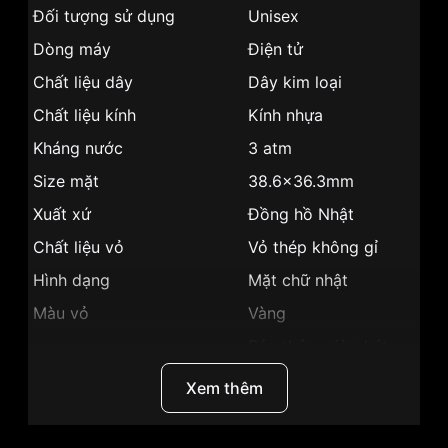
Đối tượng sử dụng
Unisex
Dòng máy
Điện tử
Chất liệu dây
Dây kim loại
Chất liệu kính
Kính nhựa
Kháng nước
3 atm
Size mặt
38.6x36.3mm
Xuất xứ
Đồng hồ Nhật
Chất liệu vỏ
Vỏ thép không gỉ
Hình dạng
Mặt chữ nhật
Màu vỏ
Vàng
Báo thức, giờ phút
Tính năng
giây
Xem thêm
Độ dày
13.5mm
Màu mặt
Mặt đen