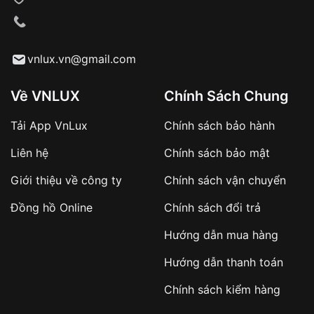
VNLUX tiến hành giao hàng đến địa chỉ yêu
cầu
Từ khóa SEO:
vnlux.vn@gmail.com
Về VNLUX
Chính Sách Chung
Tải App VnLux
Chính sách bảo hành
Áp dụng với các đơn hàng giá trị cao hoặc
Liên hệ
Chính sách bảo mật
sản phẩm đặc biệt
Khách hàng cần
đặt cọc trước 10% giá trị đơn
Giới thiệu về công ty
Chính sách vận chuyển
hàng
Số tiền còn lại thanh toán khi nhận hàng hoặc
Đồng hồ Online
Chính sách đổi trả
theo thỏa thuận
Hướng dẫn mua hàng
Lợi ích của việc đặt cọc:
Hướng dẫn thanh toán
✔️ Đảm bảo xử lý đơn hàng nhanh chóng
Chính sách kiểm hàng
✔️ Hạn chế tình trạng hủy đơn không mong
muốn