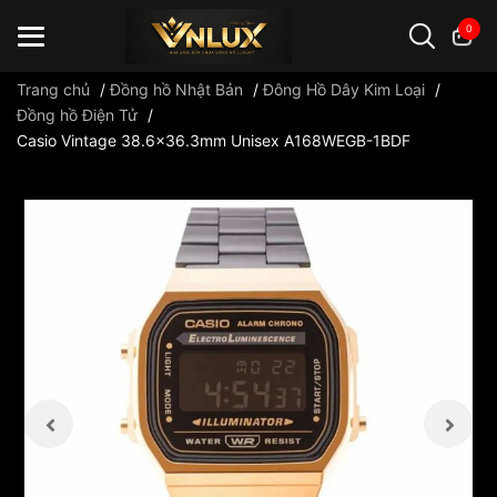
0
Trang chủ
/
Đồng hồ Nhật Bản
/
Đông Hồ Dây Kim Loại
/
Đồng hồ Điện Tử
/
Casio Vintage 38.6x36.3mm Unisex A168WEGB-1BDF
Đồng hồ casio
đồng hồ G-Shock
đồng hồ Orient
...