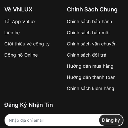
Về VNLUX
Chính Sách Chung
Tải App VnLux
Chính sách bảo hành
Áp dụng với các đơn hàng giá trị cao hoặc
Liên hệ
Chính sách bảo mật
sản phẩm đặc biệt
Khách hàng cần
đặt cọc trước 10% giá trị đơn
Giới thiệu về công ty
Chính sách vận chuyển
hàng
Số tiền còn lại thanh toán khi nhận hàng hoặc
Đồng hồ Online
Chính sách đổi trả
theo thỏa thuận
Hướng dẫn mua hàng
Lợi ích của việc đặt cọc:
Hướng dẫn thanh toán
✔️ Đảm bảo xử lý đơn hàng nhanh chóng
Chính sách kiểm hàng
✔️ Hạn chế tình trạng hủy đơn không mong
muốn
Đăng Ký Nhận Tin
Từ khóa SEO:
Đăng ký