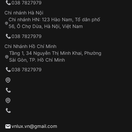
038 7827979
thống VNLUX
Hotline: 0585 215 215
Chi nhánh Hà Nội
Chi nhánh HN: 123 Hào Nam, Tổ dân phố
Từ khóa SEO:
56, Ô Chợ Dừa, Hà Nội, Việt Nam
Hỗ trợ nhanh chóng – minh bạch
038 7827979
Đảm bảo quyền lợi khách hàng
Đồng hành cùng khách hàng trong suốt quá
Chi Nhánh Hồ Chí Minh
trình sử dụng
Tầng 1, 34 Nguyễn Thị Minh Khai, Phường
Sài Gòn, TP. Hồ Chí Minh
Giao hàng tận nơi
038 7827979
Khách hàng kiểm tra và thanh toán trực tiếp
cho nhân viên giao hàng
Xác nhận đơn hàng và thanh toán
VNLUX tiến hành giao hàng đến địa chỉ yêu
cầu
Từ khóa SEO:
vnlux.vn@gmail.com