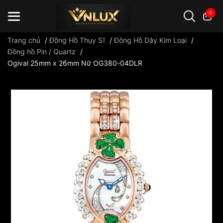
0
Trang chủ
/
Đồng Hồ Thụy Sĩ
/
Đông Hồ Dây Kim Loại
/
Đồng hồ Pin / Quartz
/
Ogival 25mm x 26mm Nữ OG380-04DLR
Đồng hồ casio
đồng hồ G-Shock
đồng hồ Orient
...