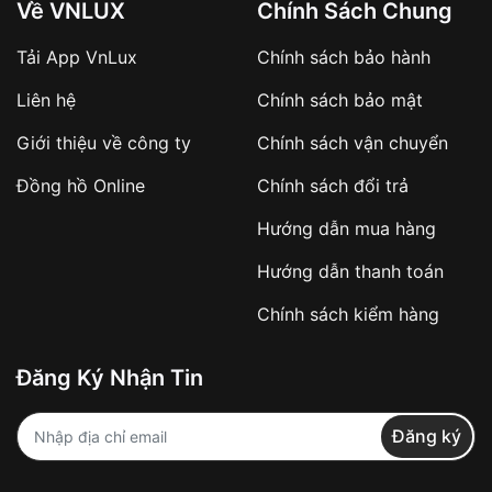
Về VNLUX
Chính Sách Chung
Tải App VnLux
Chính sách bảo hành
Áp dụng với các đơn hàng giá trị cao hoặc
Liên hệ
Chính sách bảo mật
sản phẩm đặc biệt
Khách hàng cần
đặt cọc trước 10% giá trị đơn
Giới thiệu về công ty
Chính sách vận chuyển
hàng
Số tiền còn lại thanh toán khi nhận hàng hoặc
Đồng hồ Online
Chính sách đổi trả
theo thỏa thuận
Hướng dẫn mua hàng
Lợi ích của việc đặt cọc:
Hướng dẫn thanh toán
✔️ Đảm bảo xử lý đơn hàng nhanh chóng
Chính sách kiểm hàng
✔️ Hạn chế tình trạng hủy đơn không mong
muốn
Đăng Ký Nhận Tin
Từ khóa SEO:
Đăng ký