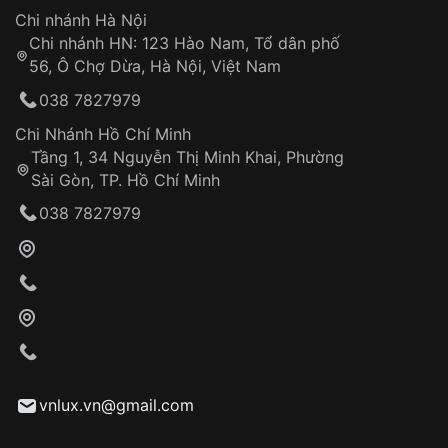
Hotline: 0585 215 215
Chi nhánh Hà Nội
Chi nhánh HN: 123 Hào Nam, Tổ dân phố
Từ khóa SEO:
56, Ô Chợ Dừa, Hà Nội, Việt Nam
Hỗ trợ nhanh chóng – minh bạch
038 7827979
Đảm bảo quyền lợi khách hàng
Đồng hành cùng khách hàng trong suốt quá
Chi Nhánh Hồ Chí Minh
trình sử dụng
Tầng 1, 34 Nguyễn Thị Minh Khai, Phường
Sài Gòn, TP. Hồ Chí Minh
Giao hàng tận nơi
038 7827979
Khách hàng kiểm tra và thanh toán trực tiếp
cho nhân viên giao hàng
Xác nhận đơn hàng và thanh toán
VNLUX tiến hành giao hàng đến địa chỉ yêu
cầu
Từ khóa SEO:
vnlux.vn@gmail.com