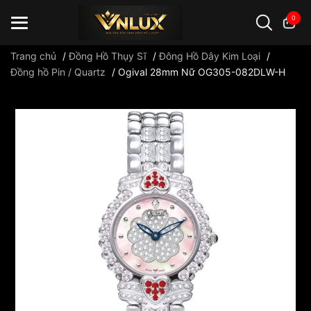
0
Trang chủ
/
Đồng Hồ Thụy Sĩ
/
Đông Hồ Dây Kim Loại
/
Đồng hồ Pin / Quartz
/
Ogival 28mm Nữ OG305-082DLW-H
Đồng hồ casio
đồng hồ G-Shock
đồng hồ Orient
...