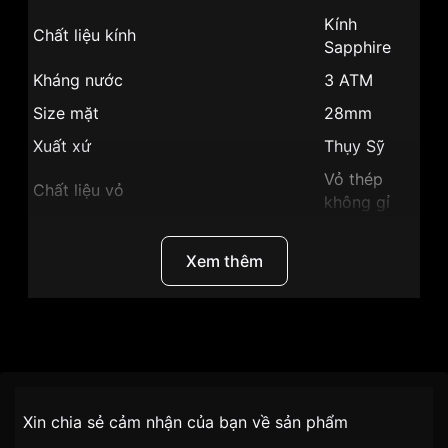
Kính
Chất liệu kính
Sapphire
Kháng nước
3 ATM
Size mặt
28mm
Xuất xứ
Thụy Sỹ
Vỏ thép
Chất liệu vỏ
không gỉ
Hình dạng
Mặt tròn
Xem thêm
Màu vỏ
Vỏ Màu Bạc
Phong cách
Sang trọng
Giờ, phút,
Tính năng
Thương Hiệu
Ogival
giây
Độ dày
9 mm
SKU
OG305-082DLW-H
Chính sách vận chuyển VNLUX
Xin chia sẻ cảm nhận của bạn về sản phẩm
Mặt Khảm
tiện lợi –
Màu mặt
Đối tượng sử dụng
Nữ
trai