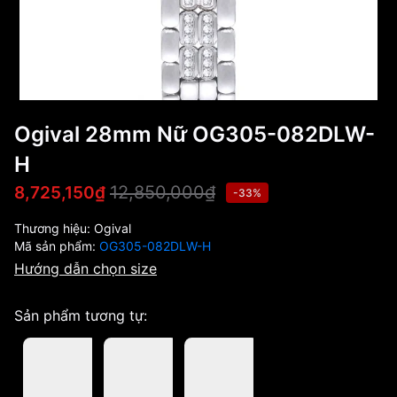
Ogival 28mm Nữ OG305-082DLW-
H
12,850,000₫
8,725,150₫
-33%
Thương hiệu:
Ogival
Mã sản phẩm:
OG305-082DLW-H
Hướng dẫn chọn size
Sản phẩm tương tự: